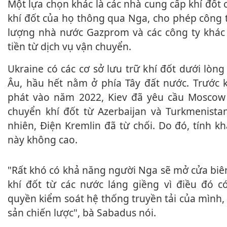
Một lựa chọn khác là các nhà cung cấp khí đốt của Azerbaijan bán
khí đốt của họ thông qua Nga, cho phép công 
lượng nhà nước Gazprom và các công ty khá
tiền từ dịch vụ vận chuyển.
Ukraine có các cơ sở lưu trữ khí đốt dưới lòng đất lớn nhất châu
Âu, hầu hết nằm ở phía Tây đất nước. Trước 
phát vào năm 2022, Kiev đã yêu cầu Moscow
chuyển khí đốt từ Azerbaijan và Turkmenistan
nhiên, Điện Kremlin đã từ chối. Do đó, tính kh
này không cao.
"Rất khó có khả năng người Nga sẽ mở cửa biên giới để tiếp nhận
khí đốt từ các nước láng giềng vì điều đó c
quyền kiểm soát hệ thống truyền tải của mình, 
sản chiến lược", bà Sabadus nói.