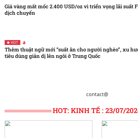
Giá vàng mất mốc 2.400 USD/oz vì triển vọng lãi suất 
Nga tiên phát chế nhân, ra đòn phá tan cuộc phản c
dịch chuyển
Sau cuộc điện đàm giữa Tổng thống Zelensky và ông 
thời gian mời cựu tổng thống Mỹ sang thăm
Ông Trump điện đàm với Tổng thống Zelensky, cam k
HOT
đột tại Ukraine
Thêm thuật ngữ mới “suất ăn cho người nghèo”, xu h
Su-25 Nga bị bắn hạ, Mỹ nói khả năng mở rộng phạm 
tiêu dùng giản dị lên ngôi ở Trung Quốc
Ukraine
Trực thăng Ka-52 bị bắn rơi bởi... pháo phản lực Urag
contact@
HOT: KINH TẾ : 23/07/202