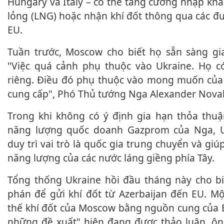
Hungary và Italy – có thể tăng cường nhập khẩ
lỏng (LNG) hoặc nhận khí đốt thông qua các đ
EU.
Tuần trước, Moscow cho biết họ sẵn sàng gia hạn thỏa thuận.
"Việc quá cảnh phụ thuộc vào Ukraine. Họ 
riêng. Điều đó phụ thuộc vào mong muốn của
cung cấp", Phó Thủ tướng Nga Alexander Novak
Trong khi không có ý định gia hạn thỏa thuận với gã khổng lồ
năng lượng quốc doanh Gazprom của Nga, 
duy trì vai trò là quốc gia trung chuyển và gi
năng lượng của các nước láng giềng phía Tây.
Tổng thống Ukraine hồi đầu tháng này cho biết Kiev đang đàm
phán để gửi khí đốt từ Azerbaijan đến EU. Mộ
thế khí đốt của Moscow bằng nguồn cung của B
những đề xuất" hiện đang được thảo luận, ông