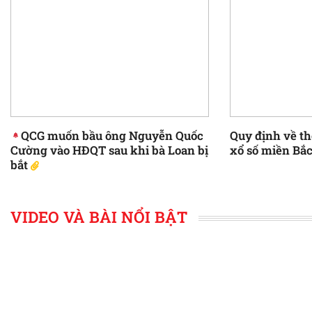
QCG muốn bầu ông Nguyễn Quốc
Quy định về th
Cường vào HĐQT sau khi bà Loan bị
xổ số miền Bắ
bắt
VIDEO VÀ BÀI NỔI BẬT