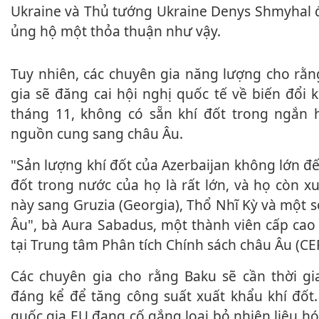
Ukraine và Thủ tướng Ukraine Denys Shmyhal đ
ủng hộ một thỏa thuận như vậy.
Tuy nhiên, các chuyên gia năng lượng cho rằng Azerbaijan, quốc
gia sẽ đăng cai hội nghị quốc tế về biến đổi
tháng 11, không có sẵn khí đốt trong ngắn
nguồn cung sang châu Âu.
"Sản lượng khí đốt của Azerbaijan không lớn đến thế. Nhu cầu khí
đốt trong nước của họ là rất lớn, và họ còn 
này sang Gruzia (Georgia), Thổ Nhĩ Kỳ và một 
Âu", bà Aura Sabadus, một thành viên cấp cao
tại Trung tâm Phân tích Chính sách châu Âu (CEP
Các chuyên gia cho rằng Baku sẽ cần thời gian và phải đầu tư
đáng kể để tăng công suất xuất khẩu khí đốt.
quốc gia EU đang cố gắng loại bỏ nhiên liệu h