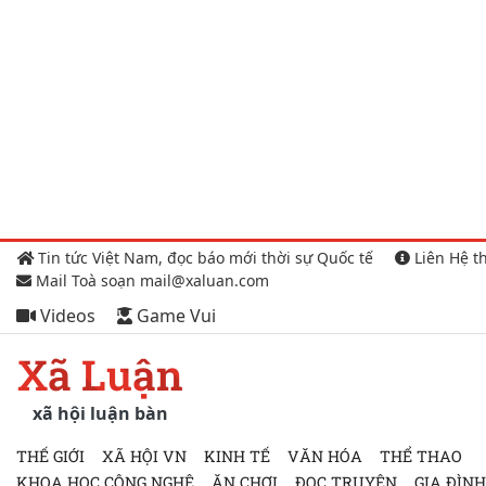
Tin tức Việt Nam, đọc báo mới thời sự Quốc tế
Liên Hệ t
Mail Toà soạn mail@xaluan.com
Videos
Game Vui
Xã Luận
xã hội luận bàn
THẾ GIỚI
XÃ HỘI VN
KINH TẾ
VĂN HÓA
THỂ THAO
KHOA HỌC CÔNG NGHỆ
ĂN CHƠI
ĐỌC TRUYỆN
GIA ĐÌNH