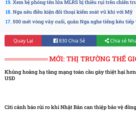
Xem bệ phóng tên lửa MLRS bị thiêu rụi trên chiến t
Nga nêu điều kiện đối thoại kiểm soát vũ khí với Mỹ
500 mét vòng vây cuối, quân Nga nghe tiếng kêu tiếp
Nga chiếm thêm một làng miền Đông Ukraine
Quay Lại
830 Chia Sẻ
Chia sẻ Nh
Chiến thuật vượt sông thất bại, tiêu hao tới 5 nghìn 
Hai tiểu đoàn Ukraine tự ý “mở đường máu” rút lui kh
MỚI: THỊ TRƯỜNG THẾ GI
chỉ huy không ra lệnh
Tư lệnh Lục quân Anh dự đoán chuyện Nga kiểm soát
Khủng hoảng hạ tầng mạng toàn cầu gây thiệt hại hơn 
Ukraine tự tin giành lại Crimea, Nga gia cố cầu Kerch
USD
Một ngày, Ukraine thiệt hại hơn 2000 quân
Hàng nghìn quân Ukraine bị bao vây, nội bộ Kiev rơi 
“Tương kế tựu kế”, Nga phá thế trận phục kích phòn
Citi cảnh báo rủi ro khi Nhật Bản can thiệp bảo vệ đồn
Latvia gửi lô hàng hơn 500 máy bay không người lái t
Nga tấn công như vũ bão vào trung tâm hậu cần quan
Tướng quân lực lượng Ukraine tức giận với quyết đị