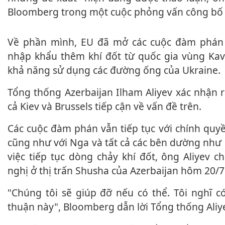
Bloomberg trong một cuộc phỏng vấn công bố
Về phần mình, EU đã mở các cuộc đàm phán với Azerbaijan để
nhập khẩu thêm khí đốt từ quốc gia vùng Kavk
khả năng sử dụng các đường ống của Ukraine.
Tổng thống Azerbaijan Ilham Aliyev xác nhận rằng Baku đã được
cả Kiev và Brussels tiếp cận về vấn đề trên.
Các cuộc đàm phán vẫn tiếp tục với chính quyền ở Ukraine và EU
cũng như với Nga và tất cả các bên dường như
việc tiếp tục dòng chảy khí đốt, ông Aliyev ch
nghị ở thị trấn Shusha của Azerbaijan hôm 20/7
"Chúng tôi sẽ giúp đỡ nếu có thể. Tôi nghĩ có thể kéo dài thỏa
thuận này", Bloomberg dẫn lời Tổng thống Aliye