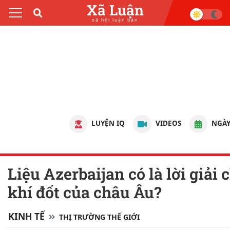
Xã Luận
xã hội luận bàn
LUYỆN IQ
VIDEOS
NGÀY
Liệu Azerbaijan có là lời giải cho bài toán
khí đốt của châu Âu?
KINH TẾ
THỊ TRƯỜNG THẾ GIỚI