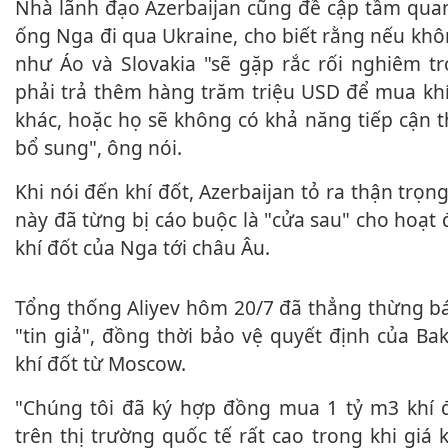
Nhà lãnh đạo Azerbaijan cũng đề cập tầm quan trọng của đường
ống Nga đi qua Ukraine, cho biết rằng nếu khô
như Áo và Slovakia "sẽ gặp rắc rối nghiêm tr
phải trả thêm hàng trăm triệu USD để mua khí
khác, hoặc họ sẽ không có khả năng tiếp cận 
bổ sung", ông nói.
Khi nói đến khí đốt, Azerbaijan tỏ ra thận trọng vì trước đây nước
này đã từng bị cáo buộc là "cửa sau" cho hoạt 
khí đốt của Nga tới châu Âu.
Tổng thống Aliyev hôm 20/7 đã thẳng thừng bác cáo buộc trên là
"tin giả", đồng thời bảo vệ quyết định của B
khí đốt từ Moscow.
"Chúng tôi đã ký hợp đồng mua 1 tỷ m3 khí đốt từ Nga khi giá
trên thị trường quốc tế rất cao trong khi giá