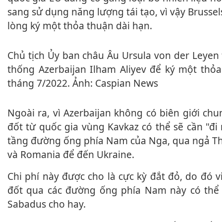
sang sử dụng năng lượng tái tạo, vì vậy Brusse
lòng ký một thỏa thuận dài hạn.
Chủ tịch Ủy ban châu Âu Ursula von der Leyen tới Baku gặp Tổng
thống Azerbaijan Ilham Aliyev để ký một thỏa
tháng 7/2022. Ảnh: Caspian News
Ngoài ra, vì Azerbaijan không có biên giới chung với Ukraine, khí
đốt từ quốc gia vùng Kavkaz có thể sẽ cần "đi
tầng đường ống phía Nam của Nga, qua ngả Th
và Romania để đến Ukraine.
Chi phí này được cho là cực kỳ đắt đỏ, do đó việc vận chuyển khí
đốt qua các đường ống phía Nam này có thể 
Sabadus cho hay.