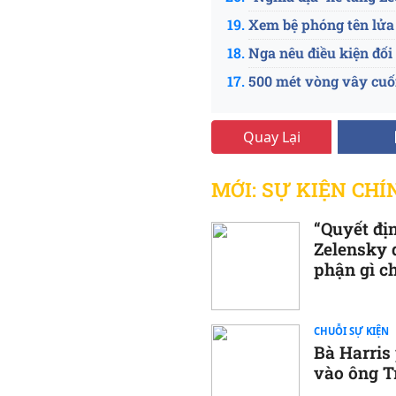
Xem bệ phóng tên lửa 
Nga nêu điều kiện đối
500 mét vòng vây cuối
Nga chiếm thêm một 
Quay Lại
Chiến thuật vượt sông 
Hai tiểu đoàn Ukraine
MỚI: SỰ KIỆN CHÍ
lệnh
Tư lệnh Lục quân Anh
“Quyết địn
Ukraine tự tin giành l
Zelensky 
phận gì c
Một ngày, Ukraine thi
Hàng nghìn quân Ukrai
“Tương kế tựu kế”, N
CHUỖI SỰ KIỆN
Bà Harris
Latvia gửi lô hàng hơ
vào ông 
Liệu Azerbaijan có là 