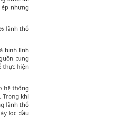
c ép nhưng
nguồn cung
ể thực hiện
. Trong khi
ng lãnh thổ
áy lọc dầu