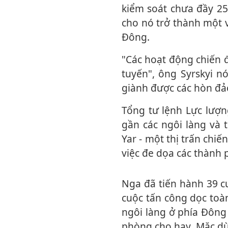
kiểm soát chưa đầy 25
cho nó trở thành một v
Đông.
"Các hoạt động chiến đấu tích cực với các mức độ khác nhau đang diễn ra dọc tiền
tuyến", ông Syrskyi n
giành được các hòn đả
Tổng tư lệnh Lực lượng Vũ trang Ukraine cho biết giao tranh ác liệt cũng diễn ra
gần các ngôi làng và 
Yar - một thị trấn chi
việc đe dọa các thành 
Nga đã tiến hành 39 cuộc tấn công vào Pokrovsk trong 24h qua và tổng cộng 117
cuộc tấn công dọc toà
ngôi làng ở phía Đông
phòng cho hay. Mặc dù