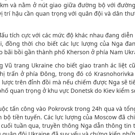
km và nằm ở nút giao giữa đường bộ với đường 
ị trí hậu cần quan trọng với quân đội và dân th
ói, đồng thời cho biết các lực lượng của Nga đ
o bãi bồi gần thành phố Kherson ở phía Nam Ukr
thị trấn ở phía Đông, trong đó có Krasnohorivk
ến lược trên đỉnh đồi mà nếu chiếm được Nga sẽ t
phố quan trọng ở khu vực Donetsk do Kiev kiểm s
n bộ tiền tuyến. Các lực lượng của Moscow đã c
 cuối tuần qua, truyền thông Nga dẫn thông tin
 quân đội Ukraine đã suy yếu và chứng kiến nhữ