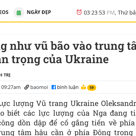
EOS
NGÀY ĐẸP
03
:
23
:
53
PM
, Thứ b
n trọng của Ukraine
H TRỊ
4 09:27am
baomoi
bình luận
58
Lực lượng Vũ trang Ukraine Oleksandr
o biết các lực lượng của Nga đang t
ông dồn dập để cố gắng tiến về phía 
rung tâm hậu cần ở phía Đông trong 