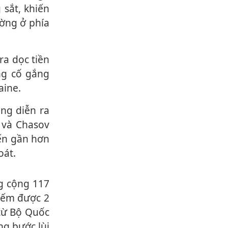
sắt, khiến
ường ở phía
ang cố gắng
aine.
a và Chasov
iến gần hơn
oát.
hiếm được 2
 từ Bộ Quốc
ng bước lùi