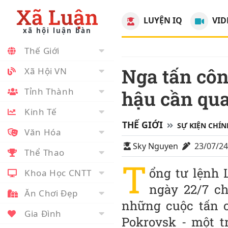
Xã Luận
LUYỆN IQ
VID
xã hội luận bàn
Thế Giới
Nga tấn công như vũ bão vào trung tâm
Xã Hội VN
Tỉnh Thành
hậu cần qua
Kinh Tế
THẾ GIỚI
SỰ KIỆN CHÍN
Văn Hóa
Sky Nguyen
23/07/2
Thể Thao
T
ổng tư lệnh 
Khoa Học CNTT
ngày 22/7 ch
Ăn Chơi Đẹp
những cuộc tấn c
Gia Đình
Pokrovsk - một t