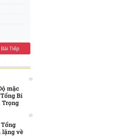
Bài Tiếp
 không ra
 Độ mặc
 Tổng Bí
 Trọng
u Tổng
 lặng về