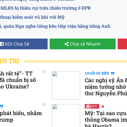
MLRS bị thiêu rụi trên chiến trường ở DPR
 thoại kiểm soát vũ khí với Mỹ
, quân Nga nghe tiếng kêu tiếp viện bằng tiếng Anh
làng miền Đông Ukraine
655 Chia Sẻ
Chia sẻ Nhanh
thất bại, tiêu hao tới 5 nghìn quân Ukraine
 tự ý “mở đường máu” rút lui khi bị Nga bao vây dù chỉ huy
NH TRỊ
 dự đoán chuyện Nga kiểm soát 4 tỉnh Đông Ukraine
h rất tệ”- TT
CHUỖI SỰ KIỆN
ại Crimea, Nga gia cố cầu Kerch
đã chuẩn bị số
Các nghị sỹ Ấn
ho Ukraine?
niệm tưởng nhớ
ệt hại hơn 2000 quân
thư Nguyễn Phú
ne bị bao vây, nội bộ Kiev rơi vào hỗn loạn
ga phá thế trận phục kích phòng không của Ukraine
HOT
 phát biểu, nhắm
Mỹ: Tại sao cự
n 500 máy bay không người lái tới Ukraine
Trump
thống Obama im
lời giải cho bài toán khí đốt của châu Âu?
bà Harris?