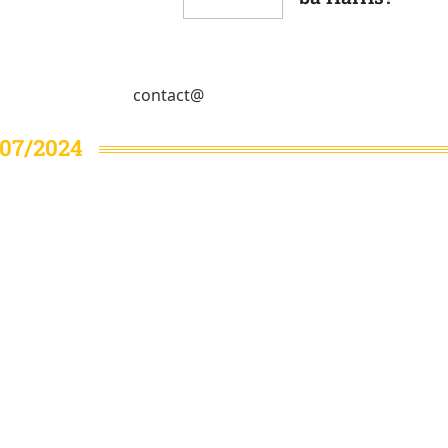
 Ukraine tức giận với quyết định của NATO
ân, ra đòn phá tan cuộc phản công Kharkov
ữa Tổng thống Zelensky và ông Trump, Kiev sắp xếp thời g
contact@
ang thăm
ới Tổng thống Zelensky, cam kết sẽ chấm dứt xung đột tại
/07/2024
 Mỹ nói khả năng mở rộng phạm vi tấn công cho Ukraine
ắn rơi bởi... pháo phản lực Uragan