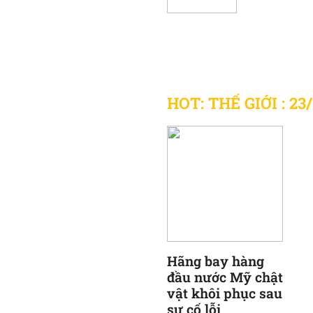
Tướng quân lực lượng
Nga tiên phát chế nh
Sau cuộc điện đàm gi
cựu tổng thống Mỹ s
Ông Trump điện đàm v
HOT: THẾ GIỚI : 23
Su-25 Nga bị bắn hạ,
Trực thăng Ka-52 bị b
Hãng bay hàng
đầu nước Mỹ chật
vật khôi phục sau
sự cố lỗi