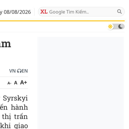
ảy 08/08/2026
VN
EN
A+
A
A-
 Syrskyi
iến hành
thị trấn
khi giao