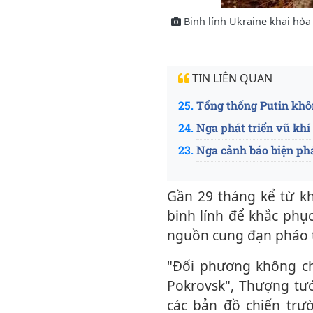
Binh lính Ukraine khai hỏa 
TIN LIÊN QUAN
Tổng thống Putin khôn
Nga phát triển vũ khí
Nga cảnh báo biện ph
Gần 29 tháng kể từ khi xung đột nổ ra, Ukraine đã tăng cường nỗ lực huy động
binh lính để khắc phụ
nguồn cung đạn pháo t
"Đối phương không chú ý đến mức độ tổn thất khá cao và tiếp tục tiến về phía
Pokrovsk", Thượng tư
các bản đồ chiến tr