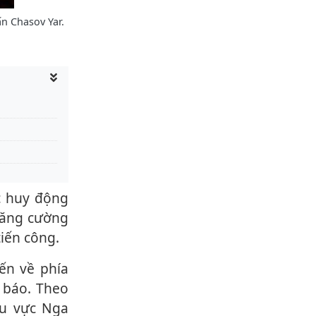
ấn Chasov Yar.
 tăng cường
iến công.
 báo. Theo
hu vực Nga