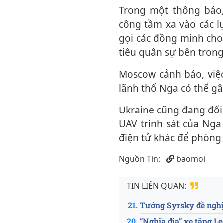
Trong một thông báo, ông Syrskyi khẳng định Kiev cần tiến hành các cuộc tấn
công tầm xa vào các l
gọi các đồng minh cho
tiêu quân sự bên tron
Moscow cảnh báo, việc sử dụng vũ khí phương Tây nhắm vào các mục tiêu trong
lãnh thổ Nga có thể g
Ukraine cũng đang đối mặt với tình trạng thiếu tên lửa phòng không để đẩy lùi các
UAV trinh sát của Nga
điện tử khác để phòng 
Nguồn Tin:
baomoi
TIN LIÊN QUAN:
ID: 15
Tướng Syrsky đề nghị 
“Nghĩa địa” xe tăng L