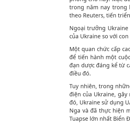
trong năm nay trong 
theo Reuters, tiến tri
Ngoại trưởng Ukraine Dmytro Kuleba ước tính Nga đã kiểm soát 17,68% lãnh thổ
của Ukraine so với con
Một quan chức cấp cao NATO tháng này cho biết Nga thiếu đạn dược và binh lính
để tiến hành một cuộ
đạn dược đáng kể từ c
điều đó.
Tuy nhiên, trong những tháng gần đây, Nga đã không kích dồn dập vào hệ thống
điện của Ukraine, gây
đó, Ukraine sử dụng UA
Nga và đã thực hiện m
Tuapse lớn nhất Biển 