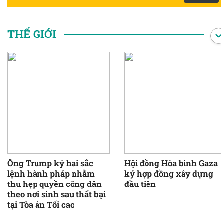
DKK
3782.11
EUR
28452.17
THẾ GIỚI
GBP
33023.24
HKD
3306.80
INR
315.92
JPY
167.53
KRW
19.53
KWD
86040.13
MYR
5475.60
NOK
2460.28
Ông Trump ký hai sắc
Hội đồng Hòa bình Gaza
lệnh hành pháp nhằm
ký hợp đồng xây dựng
RUB
299.84
thu hẹp quyền công dân
đầu tiên
theo nơi sinh sau thất bại
SAR
7029.30
tại Tòa án Tối cao
SEK
2499.61