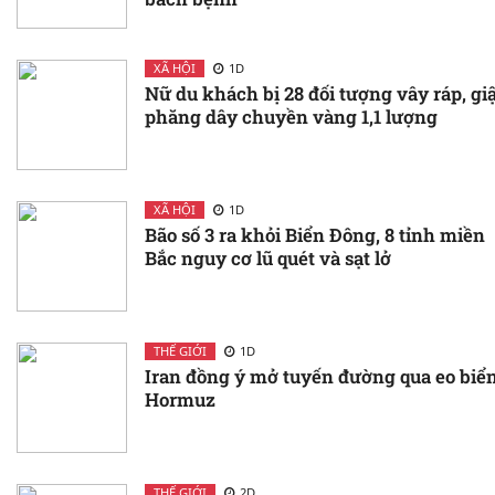
XÃ HỘI
1D
Nữ du khách bị 28 đối tượng vây ráp, gi
phăng dây chuyền vàng 1,1 lượng
XÃ HỘI
1D
Bão số 3 ra khỏi Biển Đông, 8 tỉnh miền
Bắc nguy cơ lũ quét và sạt lở
THẾ GIỚI
1D
Iran đồng ý mở tuyến đường qua eo biể
Hormuz
THẾ GIỚI
2D