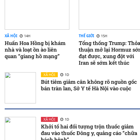
XÃ HỘI
14H
THẾ GIỚI
15H
Huấn Hoa Hồng bị khám
Tổng thống Trump: Thỏ
nhà và loạt ồn ào liên
thuận mở lại Hormuz s
quan “giang hồ mạng”
đạt được, xung đột với
Iran sẽ sớm kết thúc
XÃ HỘI
1D
Bút tiêm giảm cân không rõ nguồn gốc
bán tràn lan, Sở Y tế Hà Nội vào cuộc
XÃ HỘI
1D
Khởi tố hai đối tượng trộn thuốc giảm
đau vào thuốc Đông y, quảng cáo “chữa
bách bệnh”