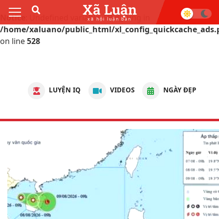
Xã Luận
Notice
: Undefined variable: FBid_Tung in
xã hội luận bàn
/home/xaluano/public_html/xl_config_quickcache_ads.
on line
528
LUYỆN IQ
VIDEOS
NGÀY ĐẸP