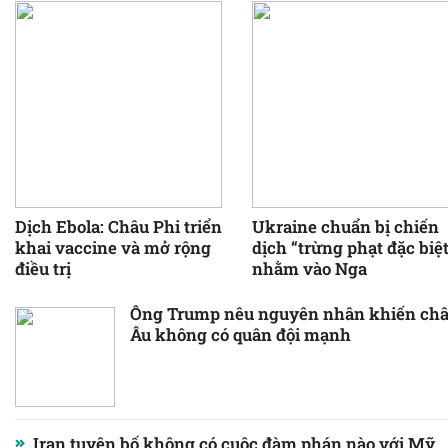
SGD
19196.83
THB
711.91
Dịch Ebola: Châu Phi triển
Ukraine chuẩn bị chiến
khai vaccine và mở rộng
dịch “trừng phạt đặc biệ
điều trị
nhằm vào Nga
Ông Trump nêu nguyên nhân khiến ch
Âu không có quân đội mạnh
Iran tuyên bố không có cuộc đàm phán nào với Mỹ