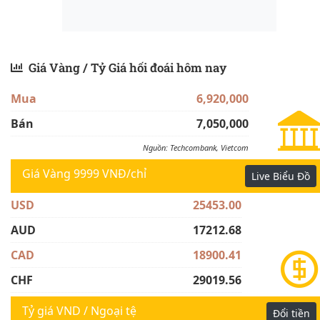
Giá Vàng / Tỷ Giá hối đoái hôm nay
Mua
6,920,000
Bán
7,050,000
Nguồn: Techcombank, Vietcom
Giá Vàng 9999 VNĐ/chỉ
Live Biểu Đồ
USD
25453.00
AUD
17212.68
CAD
18900.41
CHF
29019.56
CNY
3583.20
Tỷ giá VND / Ngoại tệ
Đổi tiền