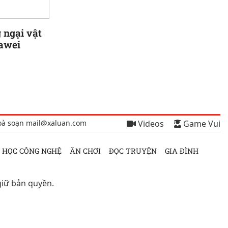
 ngại vật
awei
oà soạn mail@xaluan.com
Videos
Game Vui
 HỌC CÔNG NGHỆ
ĂN CHƠI
ĐỌC TRUYỆN
GIA ĐÌNH
giữ bản quyền.