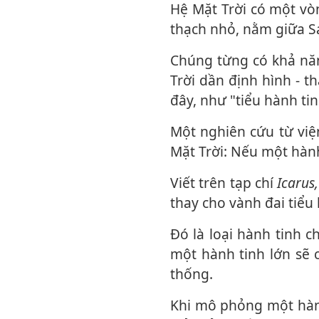
Hệ Mặt Trời có một vòng mảnh vỡ khổng lồ gồm vô số tiểu hành tinh và các thiên
thạch nhỏ, nằm giữa S
Chúng từng có khả năng tụ lại thành một hành tinh dạng siêu Trái Đất khi hệ Mặt
Trời dần định hình - t
đây, như "tiểu hành ti
Một nghiên cứu từ viện Công nghệ Florida (Mỹ) đã xem xét kịch bản thứ 2 của hệ
Mặt Trời: Nếu một hành
Viết trên tạp chí
Icarus,
thay cho vành đai tiểu 
Đó là loại hành tinh chúng ta đã bắt gặp rất nhiều trong các hệ sao khác. Nhưng
một hành tinh lớn sẽ c
thống.
Khi mô phỏng một hành tinh có khối lượng gấp 10 lần khối lượng Trái Đất, các tác