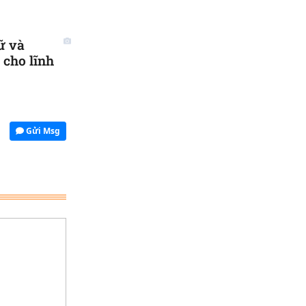
ữ và
cho lĩnh
Gửi Msg