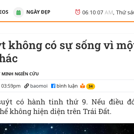
EOS
NGÀY ĐẸP
06
:
10
:
07
AM
, Thứ s
khác
 MINH NGIÊN CỨU
5 03:59pm
baomoi
bình luận
34
suýt có hành tinh thứ 9. Nếu điều đó
hể không hiện diện trên Trái Đất.