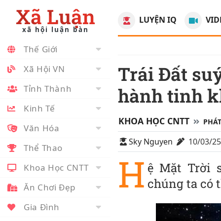
Xã Luận
LUYỆN IQ
VID
xã hội luận bàn
Thế Giới
Trái Đất suýt không có sự sống vì một
Xã Hội VN
Tỉnh Thành
hành tinh 
Kinh Tế
KHOA HỌC CNTT
PHÁT
Văn Hóa
Sky Nguyen
10/03/2
Thể Thao
H
ệ Mặt Trời 
Khoa Học CNTT
chúng ta có t
Ăn Chơi Đẹp
Gia Đình