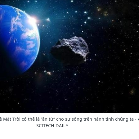
ệ Mặt Trời có thể là “án tử“ cho sự sống trên hành tinh chúng ta -
SCITECH DAILY