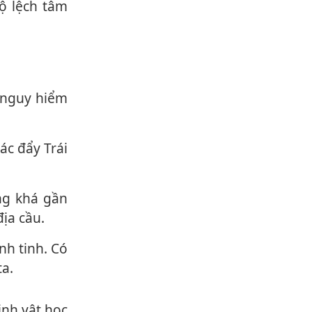
độ lệch tâm
ịa cầu.
ta.