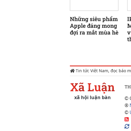
Những siêu phẩm
I
Apple đáng mong
M
đợi ra mắt mùa hè
v
t
Tin tức Việt Nam, đọc báo m
Xã Luận
TH
xã hội luận bàn
© 
®
©