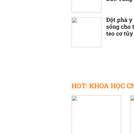
nguy hiể
Đột phá y
sống cho 
teo cơ tủy
HOT: KHOA HỌC CNT