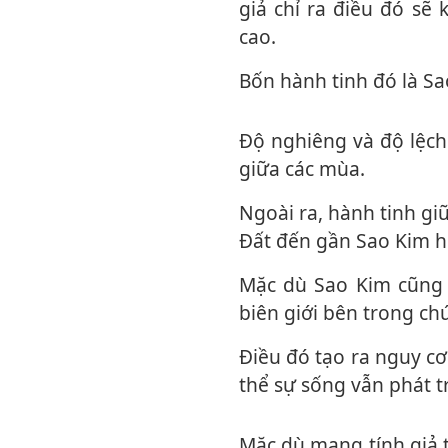
giả chỉ ra điều đó sẽ
cao.
Bốn hành tinh đó là S
Độ nghiêng và độ lệch tâm cao có thể dẫn đến sự chênh lệch nhiệt độ nguy hiểm
giữa các mùa.
Ngoài ra, hành tinh giữa Sao Hỏa và Sao Mộc cũng có thể tạo ra tương tác đẩy Trái
Đất đến gần Sao Kim h
Mặc dù Sao Kim cũng nằm trong vùng sự sống của hệ Mặt Trời, nhưng khá gần
biên giới bên trong ch
Điều đó tạo ra nguy cơ không nhỏ cho khả năng tồn tại sự sống trên hành tinh. Có
thể sự sống vẫn phát t
Mặc dù mang tính giả thuyết, những quan sát này có thể giúp các nhà sinh vật học