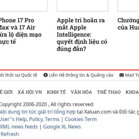
Phone 17 Pro
Apple trì hoãn ra
Chướng
ax và 17 Air
mắt Apple
của Hu
ừa lộ diện mạo
Intelligence:
hực tế
quyết định liệu có
đúng đắn?
ới thời sự Quốc tế
Liên Hệ thông tin & Quảng cáo
Mail T
Ế GIỚI
XÃ HỘI VN
KINH TẾ
VĂN HÓA
THỂ THAO
KHOA
Copyright 2006-2020 , All rights reserved
Nội dung tin tức giải trí tổng hợp
tại Xaluan.com và Đối tác 
User"s Help, Policy, Terms
|
Cookies Term
XML news feeds
|
Google XL News
Refresh