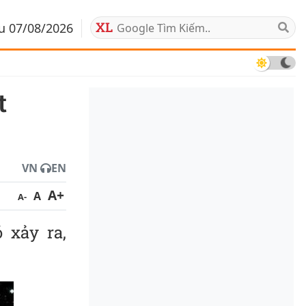
áu 07/08/2026
VN
EN
A+
A
A-
 xảy ra,