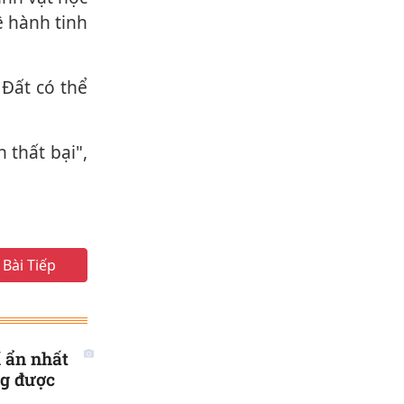
ệ hành tinh
Bài Tiếp
í ẩn nhất
ng được