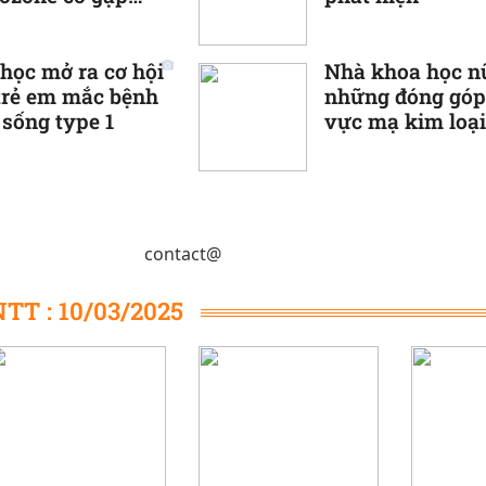
m?
 học mở ra cơ hội
Nhà khoa học n
trẻ em mắc bệnh
những đóng góp 
 sống type 1
vực mạ kim loại
contact@
T : 10/03/2025