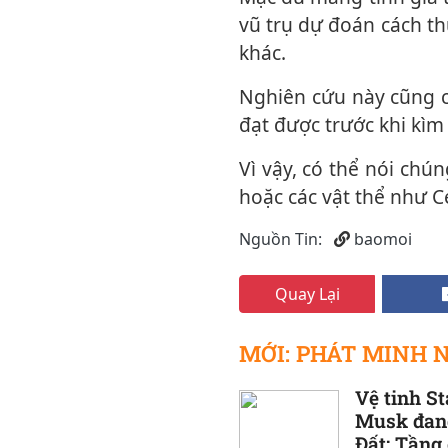
vũ trụ dự đoán cách th
khác.
Nghiên cứu này cũng cung cấp ý tưởng về kích thước của một siêu Trái Đất có thể
đạt được trước khi kì
Vì vậy, có thể nói chúng ta rất may mắn khi Psyche chỉ là một "hành tinh thất bại",
hoặc các vật thể như Ce
Nguồn Tin:
baomoi
Quay Lại
MỚI: PHÁT MINH 
Vệ tinh St
Musk đang 
Đất: Tầng