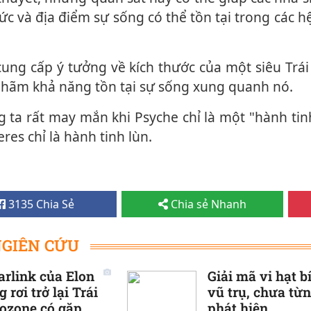
ức và địa điểm sự sống có thể tồn tại trong các h
m hãm khả năng tồn tại sự sống xung quanh nó.
res chỉ là hành tinh lùn.
3135 Chia Sẻ
Chia sẻ Nhanh
NGIÊN CỨU
arlink của Elon
Giải mã vi hạt b
rơi trở lại Trái
vũ trụ, chưa từ
 ozone có gặp
phát hiện