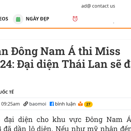
ad@ contact us
EOS
NGÀY ĐẸP
08
:
03
:
44
AM
, Chủ nhật
24: Đại diện Thái Lan sẽ 
UỐC TẾ
4 09:25am
baomoi
bình luận
27
p đại diện cho khu vực Đông Nam 
4 đã dần lộ diện. Nếu như mỹ nhân đến