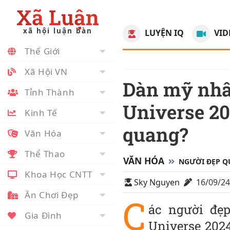
Xã Luận
xã hội luận bàn
LUYỆN IQ
VID
Thế Giới
Xã Hội VN
Dàn mỹ nhân Đông Nam Á thi Miss
Tỉnh Thành
Universe 20
Kinh Tế
quang?
Văn Hóa
Thể Thao
VĂN HÓA
NGƯỜI ĐẸP Q
Khoa Học CNTT
Sky Nguyen
16/09/2
Ăn Chơi Đẹp
C
ác người đẹ
Gia Đình
Universe 202