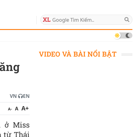
 09/08/2026
VIDEO VÀ BÀI NỔI BẬT
đăng
VN
EN
A+
A
A-
Á ở Miss
 từ Thái