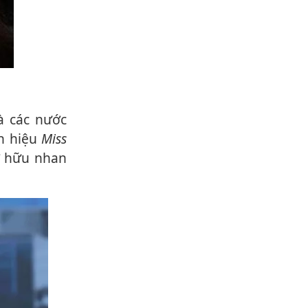
và các nước
h hiệu
Miss
ở hữu nhan