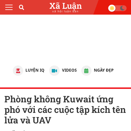
Xã Luận
xã hội luận bàn
LUYỆN IQ
VIDEOS
NGÀY ĐẸP
Phòng không Kuwait ứng
phó với các cuộc tập kích tên
lửa và UAV