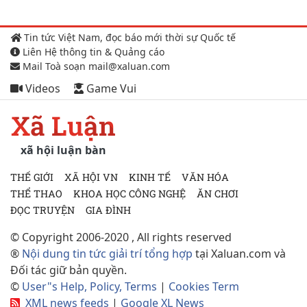
Tin tức Việt Nam, đọc báo mới thời sự Quốc tế
Liên Hệ thông tin & Quảng cáo
Mail Toà soạn mail@xaluan.com
Videos
Game Vui
Xã Luận
xã hội luận bàn
THẾ GIỚI
XÃ HỘI VN
KINH TẾ
VĂN HÓA
THỂ THAO
KHOA HỌC CÔNG NGHỆ
ĂN CHƠI
ĐỌC TRUYỆN
GIA ĐÌNH
© Copyright 2006-2020 , All rights reserved
®
Nội dung tin tức giải trí tổng hợp
tại Xaluan.com và
Đối tác giữ bản quyền.
©
User"s Help, Policy, Terms
|
Cookies Term
XML news feeds
|
Google XL News