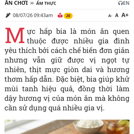
ĂN CHƠI
EN
ẨM THỰC
A+
08/07/26 09:43am
A
A-
20
M
ực hấp bia là món ăn quen
thuộc được nhiều gia đình
yêu thích bởi cách chế biến đơn giản
nhưng vẫn giữ được vị ngọt tự
nhiên, thịt mực giòn dai và hương
thơm hấp dẫn. Đặc biệt, bia giúp khử
mùi tanh hiệu quả, đồng thời làm
dậy hương vị của món ăn mà không
cần sử dụng quá nhiều gia vị.