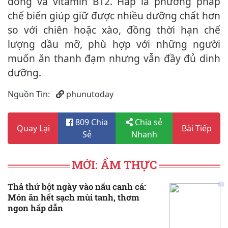
đồng và vitamin B12. Hấp là phương pháp
chế biến giúp giữ được nhiều dưỡng chất hơn
so với chiên hoặc xào, đồng thời hạn chế
lượng dầu mỡ, phù hợp với những người
muốn ăn thanh đạm nhưng vẫn đầy đủ dinh
dưỡng.
Nguồn Tin:
phunutoday
809 Chia
Chia sẻ
Quay Lại
Bài Tiếp
Sẻ
Nhanh
MỚI: ẨM THỰC
Thả thứ bột ngày vào nấu canh cá:
Món ăn hết sạch mùi tanh, thơm
ngon hấp dẫn