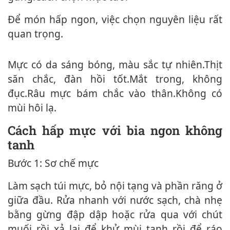
Để món hấp ngon, việc chọn nguyên liệu rất
quan trọng.
Mực có da sáng bóng, màu sắc tự nhiên.Thịt
săn chắc, đàn hồi tốt.Mắt trong, không
đục.Râu mực bám chắc vào thân.Không có
mùi hôi lạ.
Cách hấp mực với bia ngon không
tanh
Bước 1: Sơ chế mực
Làm sạch túi mực, bỏ nộ‌i tạn‌g và phần răng ở
giữa đầu. Rửa nhanh với nước sạch, chà nhẹ
bằng gừng đập dập hoặc rửa qua với chút
muối rồi xả lại để khử mùi tanh rồi để ráo