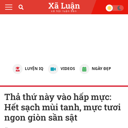
Xã Luận
xã hội luận bàn
LUYỆN IQ
VIDEOS
NGÀY ĐẸP
Thả thứ này vào hấp mực:
Hết sạch mùi tanh, mực tươi
ngon giòn sần sật