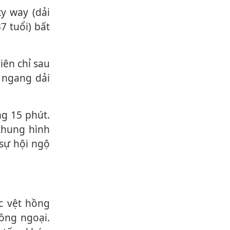
7 tuổi) bất
t ngang dải
khung hình
 sự hội ngộ
ồng ngoại.