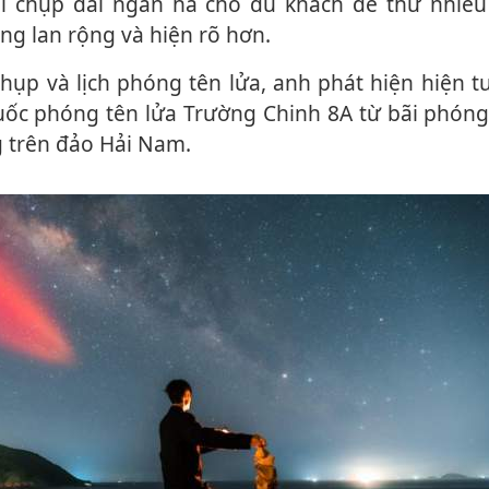
i chụp dải ngân hà cho du khách để thử nhiều
ng lan rộng và hiện rõ hơn.
uốc phóng tên lửa Trường Chinh 8A từ bãi phóng
 trên đảo Hải Nam.