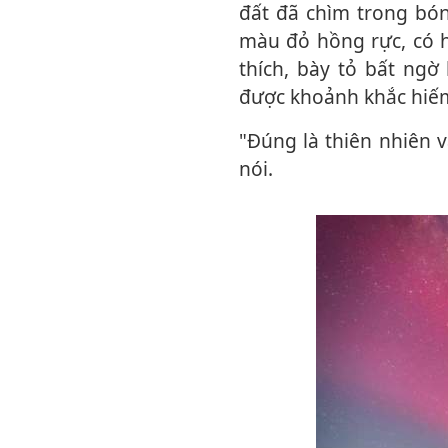
đất đã chìm trong bón
màu đỏ hồng rực, có h
thích, bày tỏ bất ngờ
được khoảnh khắc hiế
"Đúng là thiên nhiên và vũ trụ lúc nào cũng biết cách tạo ra những bất ngờ", anh
nói.