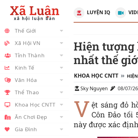
Xã Luận
LUYỆN IQ
VID
xã hội luận bàn
Thế Giới
Hiện tượng lạ hiếm gặp tại hòn đảo “bí ẩn
Xã Hội VN
Tỉnh Thành
nhất thế gi
Kinh Tế
KHOA HỌC CNTT
HIỆN
Văn Hóa
Sky Nguyen
08/07/2
Thể Thao
V
ệt sáng đỏ h
Khoa Học CNTT
Côn Đảo tối 
Ăn Chơi Đẹp
này được xác định
Gia Đình