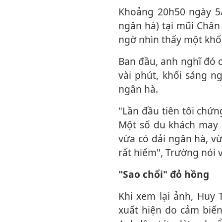
Khoảng 20h50 ngày 5/7, khi đang dẫn một nhóm du khách chụp milky way (dải
ngân hà) tại mũi Chân
ngờ nhìn thấy một khối
Ban đầu, anh nghĩ đó chỉ là một đám mây phát sáng bất thường. Tuy nhiên chỉ sau
vài phút, khối sáng n
ngân hà.
"Lần đầu tiên tôi chứng kiến cảnh tượng này. Hiện tượng kéo dài khoảng 15 phút.
Một số du khách may 
vừa có dải ngân hà, vừ
rất hiếm", Trường nói 
"Sao chổi" đỏ hồng
Khi xem lại ảnh, Huy Trường khá bất ngờ, thậm chí lo lắng vì nghĩ các vệt hồng
xuất hiện do cảm biến