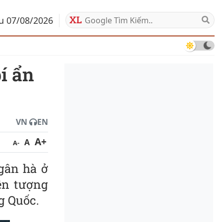
áu 07/08/2026
VN
EN
A+
A
A-
gân hà ở
ện tượng
g Quốc.