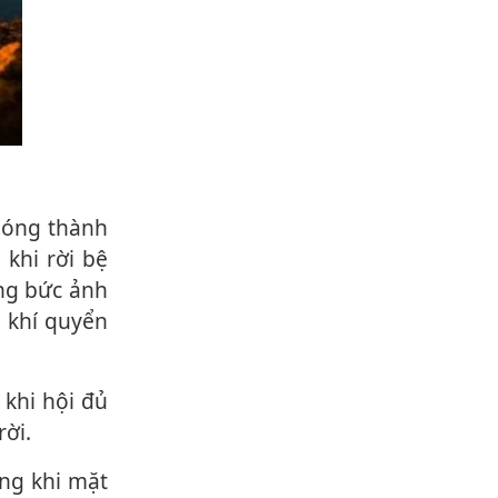
phóng thành
khi rời bệ
ng bức ảnh
g khí quyển
rời.