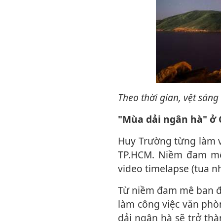
Theo thời gian, vệt sán
"Mùa dải ngân hà" ở
Huy Trường từng làm việc trong lĩnh vực công nghệ thông tin liên quan dữ liệu tại
TP.HCM. Niềm đam mê 
video timelapse (tua 
Từ niềm đam mê ban đầu, anh dần gắn bó với nhiếp ảnh thiên văn. Sau nhiều năm
làm công việc văn phò
dải ngân hà sẽ trở th