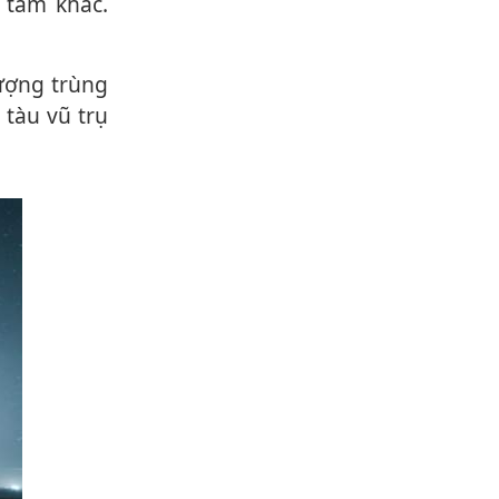
 tấm khác.
 tàu vũ trụ