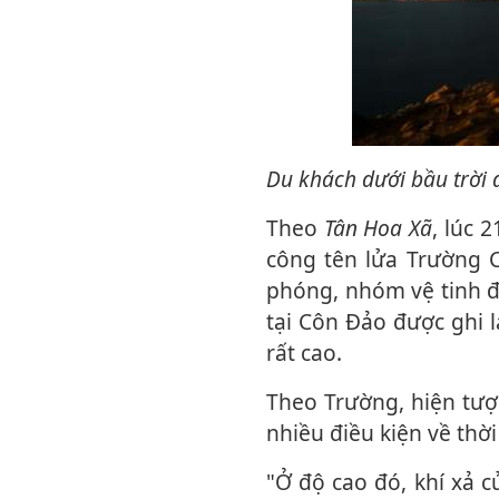
Du khách dưới bầu trời
Theo
Tân Hoa Xã
, lúc 
công tên lửa Trường 
phóng, nhóm vệ tinh 
tại Côn Đảo được ghi l
rất cao.
Theo Trường, hiện tượng này được gọi là "space jellyfish", chỉ xuất hiện khi hội đủ
nhiều điều kiện về thời
"Ở độ cao đó, khí xả của tên lửa vẫn được ánh Mặt Trời chiếu sáng, trong khi mặt