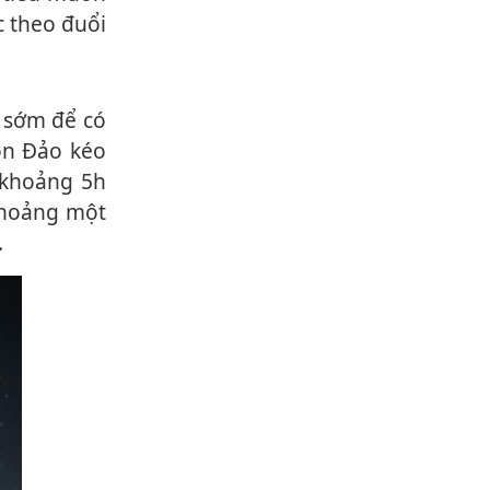
c theo đuổi
Côn Đảo kéo
 khoảng 5h
khoảng một
.