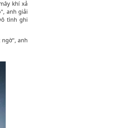
mây khí xả
", anh giải
vô tình ghi