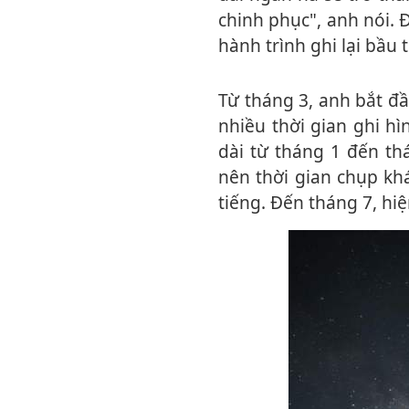
chinh phục", anh nói.
hành trình ghi lại bầu 
Từ tháng 3, anh bắt đầu chụp dải ngân hà khi phần lõi thiên hà mọc đủ sớm để có
nhiều thời gian ghi h
dài từ tháng 1 đến t
nên thời gian chụp k
tiếng. Đến tháng 7, hi