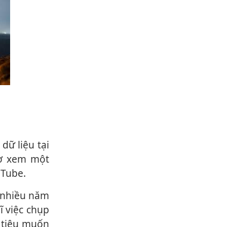
cờ xem một
uTube.
ĩ việc chụp
 tiêu muốn