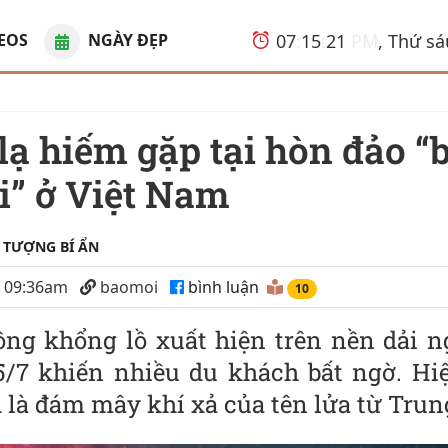
EOS
NGÀY ĐẸP
07
:
15
:
22
PM
, Thứ s
ới” ở Việt Nam
 TƯỢNG BÍ ẨN
6 09:36am
baomoi
bình luận
10
ồng khổng lồ xuất hiện trên nền dải n
5/7 khiến nhiều du khách bất ngờ. Hi
 là đám mây khí xả của tên lửa từ Trun