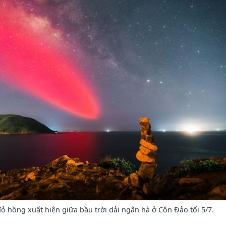
ỏ hồng xuất hiện giữa bầu trời dải ngân hà ở Côn Đảo tối 5/7.