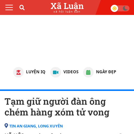
Xã Luận
xã hội luận bàn
LUYỆN IQ
VIDEOS
NGÀY ĐẸP
Tạm giữ người đàn ông
chém hàng xóm t‌ử von‌g
TIN AN GIANG, LONG XUYÊN