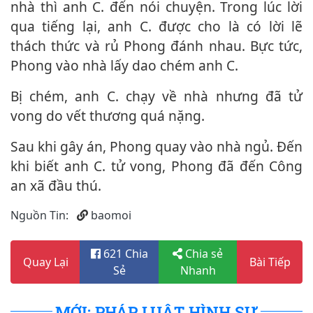
nhà thì anh C. đến nói chuyện. Trong lúc lời
qua tiếng lại, anh C. được cho là có lời lẽ
thách thức và rủ Phong đánh nhau. Bực tức,
Phong vào nhà lấy dao chém anh C.
Bị chém, anh C. chạy về nhà nhưng đã t‌ử
von‌g do vết thương quá nặng.
Sau khi gây án, Phong quay vào nhà ngủ. Đến
khi biết anh C. t‌ử von‌g, Phong đã đến Công
an xã đầu thú.
Nguồn Tin:
baomoi
621 Chia
Chia sẻ
Quay Lại
Bài Tiếp
Sẻ
Nhanh
MỚI: PHÁP LUẬT HÌNH SỰ