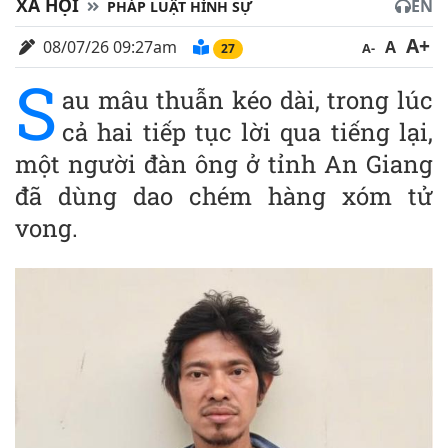
XÃ HỘI
EN
PHÁP LUẬT HÌNH SỰ
A+
08/07/26 09:27am
A
A-
26
S
au mâu thuẫn kéo dài, trong lúc
cả hai tiếp tục lời qua tiếng lại,
một người đàn ông ở tỉnh An Giang
đã dùng dao chém hàng xóm t‌ử
von‌g.