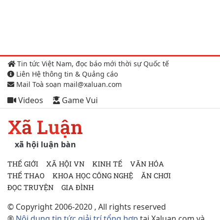
Tin tức Việt Nam, đọc báo mới thời sự Quốc tế
Liên Hệ thông tin & Quảng cáo
Mail Toà soạn mail@xaluan.com
Videos
Game Vui
Xã Luận
xã hội luận bàn
THẾ GIỚI
XÃ HỘI VN
KINH TẾ
VĂN HÓA
THỂ THAO
KHOA HỌC CÔNG NGHỆ
ĂN CHƠI
ĐỌC TRUYỆN
GIA ĐÌNH
© Copyright 2006-2020 , All rights reserved
®
Nội dung tin tức giải trí tổng hợp
tại Xaluan.com và