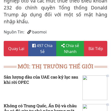
nghiệp ôtô và các mức thuế theo Điều khoản
232 do chính quyền Tổng thống Donald
Trump áp dụng đối với một số mặt hàng
nhập khẩu.
Nguồn Tin:
baomoi
497 Chia
Chia sẻ
Quay Lại
Bài Tiếp
Sẻ
Nhanh
MỚI: THỊ TRƯỜNG THẾ GIỚI
Sản lượng dầu của UAE cao kỷ lục sau
khi rời OPEC
Không có Trung Quốc, Ấn Độ và châu
Âu có đủ sức tự chủ năng lượng mặt