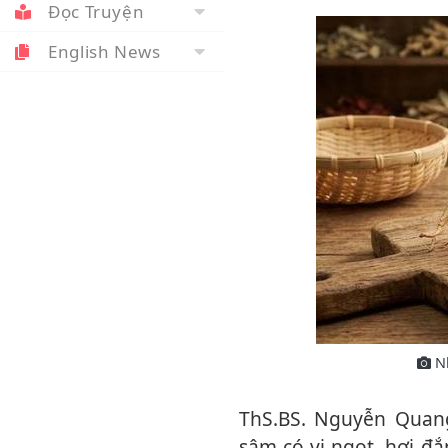
Đọc Truyện
English News
Nh
ThS.BS. Nguyễn Quang Dương, Khoa Ngoại, bệnh viện Tuệ Tĩnh cho biết, nhân
sâm có vị ngọt, hơi đắ