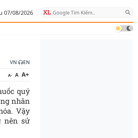
áu 07/08/2026
VN
EN
A+
A
A-
huốc quý
dụng nhân
hóa. Vậy
g nên sử