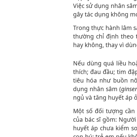
Việc sử dụng nhân sâm 
gây tác dụng không m
Trong thực hành lâm sàng, khi cần sử dụng nhân sâm để bồi bổ c‌ơ th‌ể, thầy thuốc
thường chỉ định theo 
hay không, thay vì dùn
Nếu dùng quá liều hoặc kéo dài, một số người có thể bị mất ngủ, bồn chồn, kíc‌h
thí‌ch; đau đầu; tim đ
tiêu hóa như buồn nô
dụn‌g nhân sâm (
ginse
ngủ và tăng huyết áp ở
Một số đối tượng cần thận trọng hoặc không nên sử dụng nếu chưa có chỉ định
của bác sĩ gồm: Người
huyết áp chưa kiểm so
con bú; trẻ em nếu kh