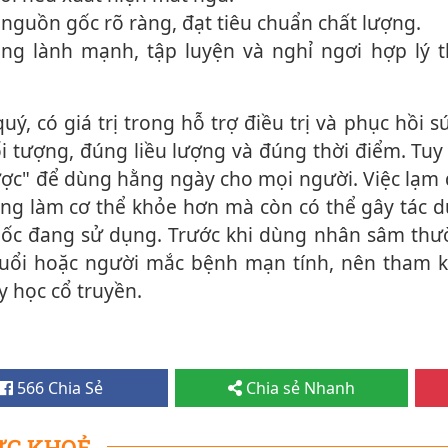
nguồn gốc rõ ràng, đạt tiêu chuẩn chất lượng.
ng lành mạnh, tập luyện và nghỉ ngơi hợp lý t
 tượng, đúng liều lượng và đúng thời điểm. Tuy
ược" để dùng hằng ngày cho mọi người. Việc lạ‌m
 làm c‌ơ th‌ể khỏe hơn mà còn có thể gây tác d
uốc đang sử dụng. Trước khi dùng nhân sâm thư
tuổi hoặc người mắc bệnh mạn tính, nên tham k
y học cổ truyền.
566 Chia Sẻ
Chia sẻ Nhanh
ỨC KHOẺ