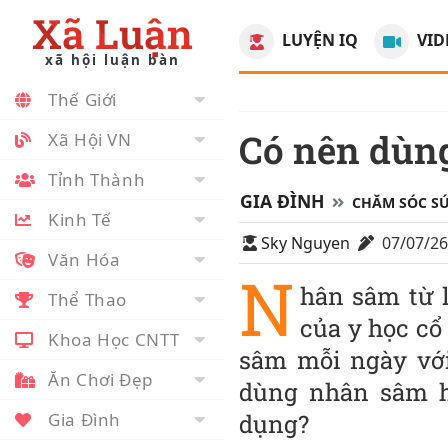
Xã Luận
LUYỆN IQ
VID
xã hội luận bàn
Thế Giới
Có nên dù
Xã Hội VN
Tỉnh Thành
GIA ĐÌNH
CHĂM SÓC S
Kinh Tế
Sky Nguyen
07/07/2
Văn Hóa
N
hân sâm từ 
Thể Thao
của y học cổ
Khoa Học CNTT
sâm mỗi ngày vớ
Ăn Chơi Đẹp
dùng nhân sâm h
Gia Đình
dụng?