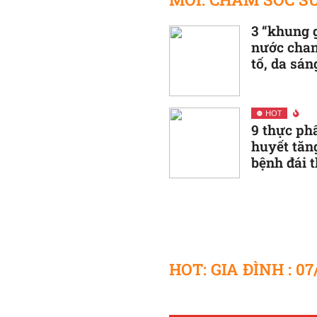
3 “khung 
nước chan
tố, da sán
thon dáng
HOT
9 thực p
huyết tăn
bệnh đái 
hạn chế
HOT: GIA ĐÌNH : 07