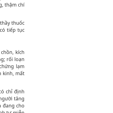
g, thậm chí
có tiếp tục
g; rối loạn
chứng lạ‌m
n kinh, mất
người tăng
và đang cho
nh tự miễn