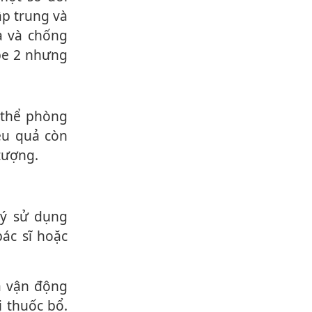
ập trung và
a và chống
pe 2 nhưng
ệu quả còn
tượng.
ác sĩ hoặc
ị thuốc bổ.