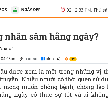
EOS
NGÀY ĐẸP
02
:
12
:
33
PM
, Thứ s
ng nhân sâm hằng ngày?
ỨC KHOẺ
6 04:05pm
baomoi
bình luận
22
lâu được xem là một trong những vị t
 truyền. Nhiều người có thói quen sử 
i mong muốn phòng bệnh, chống lão 
ằng ngày có thực sự tốt và ai khôn