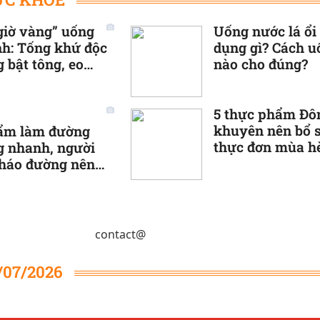
giờ vàng” uống
Uống nước lá ổi 
h: Tống khứ độc
dụng gì? Cách u
g bật tông, eo
nào cho đúng?
 chuẩn
5 thực phẩm Đô
khuyên nên bổ 
hẩm làm đường
thực đơn mùa h
g nhanh, người
tháo đường nên
contact@
/07/2026