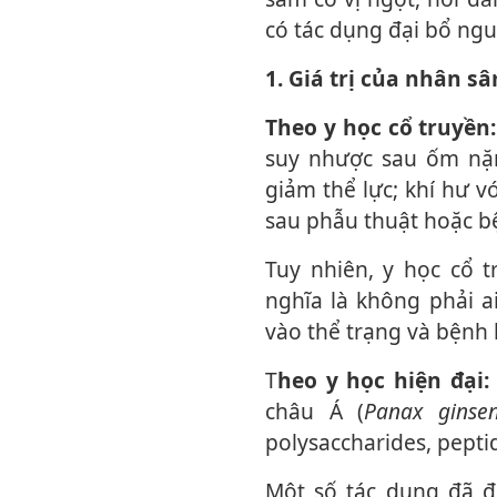
có tác dụng đại bổ nguyê
1. Giá trị của nhân s
Theo y học cổ truyền:
suy nhược sau ốm nặn
giảm thể lực; khí hư v
sau phẫu thuật hoặc bệ
Tuy nhiên, y học cổ truyền cũng nhấn mạnh nguyên tắc "biện chứng luận trị",
nghĩa là không phải a
vào thể trạng và bệnh l
T
heo y học hiện đại:
châu Á (
Panax ginse
polysaccharides, pepti
Một số tác dụng đã được nghiên cứu gồm: Hỗ trợ giảm mệt mỏi ở một số đối