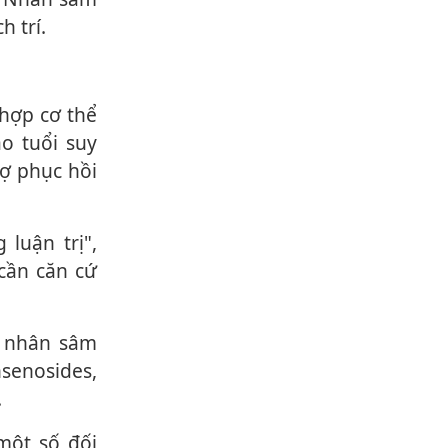
h trí.
p c‌ơ th‌ể
o tuổi suy
rợ phục hồi
cần căn cứ
à nhân sâm
senosides,
.