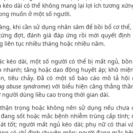
kéo dài có thể không mang lại lợi ích tương xứn
ong muốn ở một số người.
từng đợt, đánh giá đáp ứng rồi mới quyết định 
g liên tục nhiều tháng hoặc nhiều năm.
ập nhanh; tăng hoặc dao động huyết áp; khô miện
n, tiêu chảy. Đã có một số báo cáo mô tả hội 
ng abuse syndrome
) với biểu hiện căng thẳng thầ
 người dùng liều cao trong thời gian dài.
 đang sốt hoặc mắc bệnh nhiễm trùng cấp tính; 
át tốt; người mất ngủ kéo dài; phụ nữ có thai 
ông có chỉ định chuyên môn; người đang mắc bệ