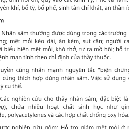
n khí, bổ tỳ, bổ phế, sinh tân chỉ khát, an thần íc
âm
Nhân sâm thường được dùng trong các trường hợ
g; mệt mỏi kéo dài, ăn kém, sụt cân; người ca
ới biểu hiện mệt mỏi, khó thở, tự ra mồ hôi; hỗ t
nh mạn tính theo chỉ định của thầy thuốc.
i cũng thích hợp dùng nhân sâm. Việc sử dụng 
ý cụ thể.
Các nghiên cứu cho thấy nhân sâm, đặc biệt l
ng
), chứa nhiều hoạt chất sinh học như gin
de, polyacetylenes và các hợp chất chống oxy hóa