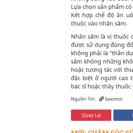
Lựa chọn sản phẩm có 
Kết hợp chế độ ăn uố
thuộc vào nhân sâm.
Nhân sâm là vị thuốc quý, có giá trị trong hỗ trợ điều trị và phục hồi sức khỏe khi
được sử dụng đúng đối
không phải là "thần d
sâm không những không
hoặc tương tác với th
đặc biệt ở người cao 
bác sĩ hoặc thầy thuốc 
Nguồn Tin:
baomoi
Quay Lại
MỚI: CHĂM SÓC S