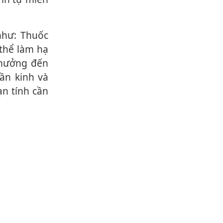
 thể làm hạ
 hưởng đến
hần kinh và
ạn tính cần