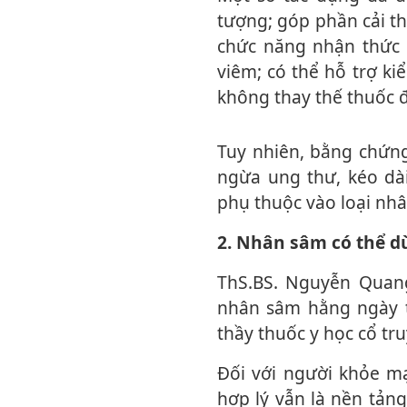
tượng; góp phần cải th
chức năng nhận thức 
viêm; có thể hỗ trợ k
không thay thế thuốc đi
Tuy nhiên, bằng chứng hiện nay chưa đủ để khẳng định nhân sâm có thể phòng
ngừa ung thư, kéo dài
phụ thuộc vào loại nhâ
2. Nhân sâm có thể
ThS.BS. Nguyễn Quang Dương khuyến cáo người dân không nên tự ý sử dụng
nhân sâm hằng ngày tr
thầy thuốc y học cổ tr
Đối với người khỏe mạnh, chế độ dinh dưỡng cân đối, ngủ đủ giấc và vận động
hợp lý vẫn là nền tảng