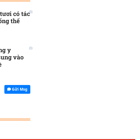
tươi có tác
ống thế
ng y
sung vào
è
Gửi Msg