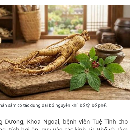
ân sâm có tác dụng đại bổ nguyên khí, bổ tỳ, bổ phế.
ng, tính hơi ôn, quy vào các kinh Tỳ, Phế và Tâ