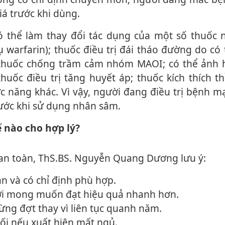
iá trước khi dùng.
 warfarin); thuốc điều trị đái tháo đường do có
 thuốc chống trầm cảm nhóm MAOI; có thể ảnh
uốc điều trị tăng huyết áp; thuốc kíc‌h thí‌ch t
 năng khác. Vì vậy, người đang điều trị bệnh m
rước khi sử dụng nhân sâm.
ế nào cho hợp lý?
 an toàn, ThS.BS. Nguyễn Quang Dương lưu ý:
ần và có chỉ định phù hợp.
với mong muốn đạt hiệu quả nhanh hơn.
ừng đợt thay vì liên tục quanh năm.
ối nếu xuất hiện mất ngủ.