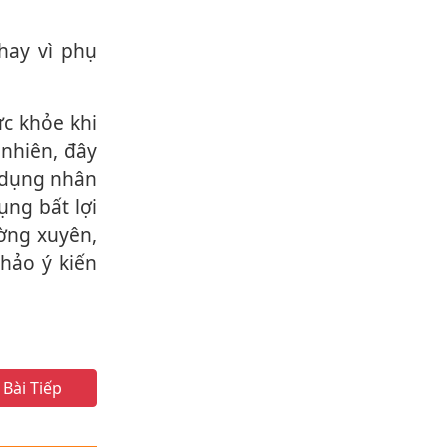
hay vì phụ
 nhiên, đây
 dụn‌g nhân
ụng bất lợi
ờng xuyên,
hảo ý kiến
Bài Tiếp