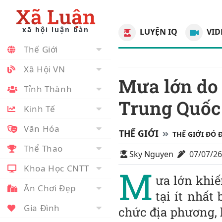
Xã Luận
xã hội luận bàn
LUYỆN IQ
VID
Thế Giới
Xã Hội VN
Mưa lớn do bão Maysak gây vỡ đập tại
Tỉnh Thành
Trung Quốc
Kinh Tế
Văn Hóa
THẾ GIỚI
THẾ GIỚI ĐÓ 
Thể Thao
Sky Nguyen
07/07/2
Khoa Học CNTT
M
ưa lớn khiế
Ăn Chơi Đẹp
tại ít nhất
Gia Đình
chức địa phương, 