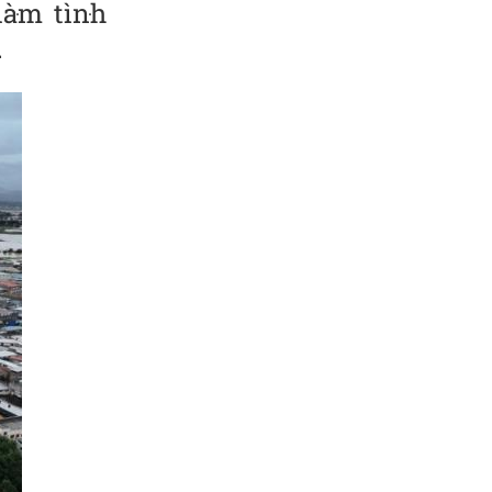
ּm tìn‌ּh
.