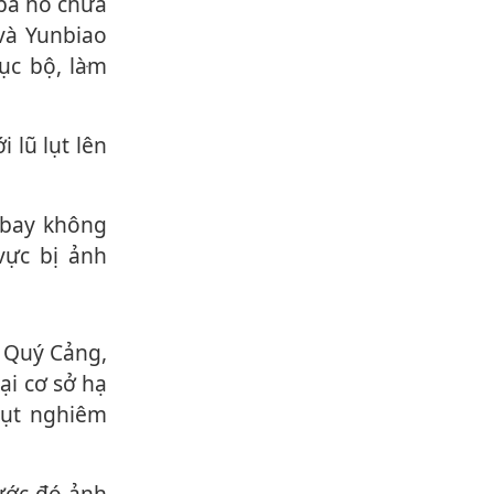
và Yunbiao
c bộ, là‌ּm
vực bị ảnh
ại cơ sở hạ
lụt nghiêm