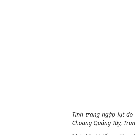
Tình trạng ngập lụt do mưa lớn gây ra ở thành phố Hoành Châu, khu tự trị dân tộc
Choang Quảng Tây, Trun