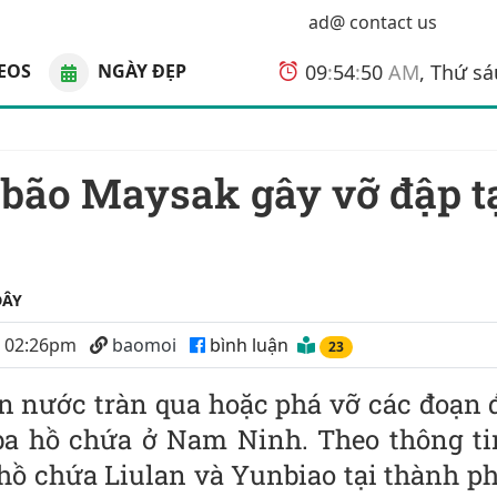
ad@ contact us
EOS
NGÀY ĐẸP
09
:
54
:
51
AM
, Thứ s
ĐÂY
6 02:26pm
baomoi
bình luận
23
n nước tràn qua hoặc phá vỡ các đoạn 
 ba hồ chứa ở Nam Ninh. Theo thông ti
hồ chứa Liulan và Yunbiao tại thành p