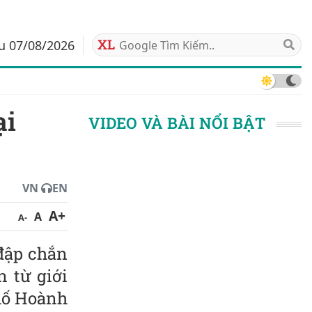
áu 07/08/2026
VIDEO VÀ BÀI NỔI BẬT
VN
EN
A+
A
A-
đập chắn
n từ giới
hố Hoành