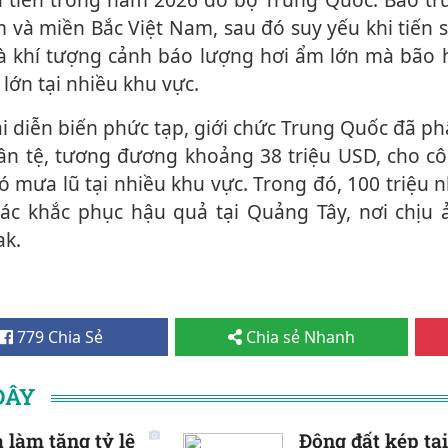
 và miền Bắc Việt Nam, sau đó suy yếu khi tiến 
nhà khí tượng cảnh báo lượng hơi ẩm lớn mà bão 
lớn tại nhiều khu vực.
ân tệ, tương đương khoảng 38 triệu USD, cho cô
hó mưa lũ tại nhiều khu vực. Trong đó, 100 triệu 
ác khắc phục hậu quả tại Quảng Tây, nơi chịu
ak.
779 Chia Sẻ
Chia sẻ Nhanh
ĐÂY
 làm tăng tỷ lệ
Động đất kép tại