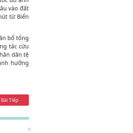
sâu vào đất
hút từ Biển
ng tác cứu
nhân dân tệ
 ảnh hưởng
Bài Tiếp