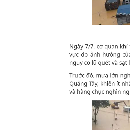
Ngày 7/7, cơ quan khí tượng Trung Quốc tiếp tục cảnh báo mưa lớn tại nhiều khu
vực do ảnh hưởng củ
nguy cơ lũ quét và sạt l
Trước đó, mưa lớn nghiêm trọng tại Nam Ninh, thủ phủ khu tự trị dân tộc Choang
Quảng Tây, khiến ít n
và hàng chục nghìn ngư