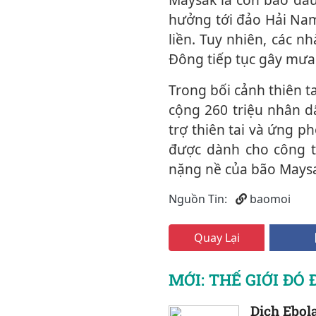
hưởng tới đảo Hải Nam
liền. Tuy nhiên, các 
Đông tiếp tục gây mưa 
Trong bối cảnh thiên tai diễn biến phức tạp, giới chức Trung Quốc đã phân bổ tổng
cộng 260 triệu nhân d
trợ thiên tai và ứng p
được dành cho công t
nặng nề của bão Mays
Nguồn Tin:
baomoi
Quay Lại
MỚI: THẾ GIỚI ĐÓ 
Dịch Ebola