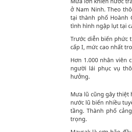
Mưa lớn khiến nước tràn qua hoặc phá vỡ các đoạn đập chắn tại ít nhất ba hồ chứa
ở Nam Ninh. Theo thôn
tại thành phố Hoành C
tìn‌ּh hình ngập lụt tạ
Trước diễn biến phức tạp, Nam Ninh đã nâng mức ứng phó khẩn cấp với lũ lụt lên
cấp I, mức cao nhất t
Hơn 1.000 nhân viên cứu hộ cùng phương tiện, tàu thuyền và thiết bị bay không
người lái phục vụ thô
hưởng.
Mưa lũ cũng gây thiệt hại tại nhiều nơi khác ở Quảng Tây. Tại thành phố Quý Cảng,
nước lũ biến nhiều tu
tầng. Thành phố cảng
trọng.
Maysak là cơn bão đầu tiên trong năm 2026 đổ bộ Trung Quốc. Bão trước đó ảnh