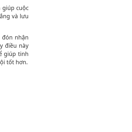
ắng và lưu
y điều này
ể giúp tinh
ội tốt hơn.