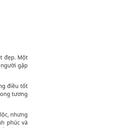
à người gặp
rong tương
nh phúc và