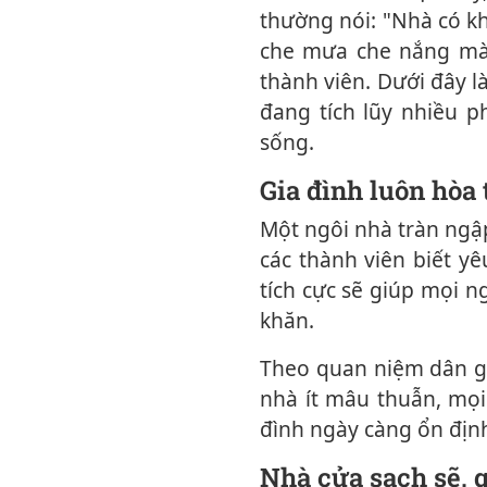
thường nói: "Nhà có kh
che mưa che nắng mà 
thành viên. Dưới đây l
đang tích lũy nhiều 
sống.
Gia đình luôn hòa
Một ngôi nhà tràn ngập tiếng cười luôn mang đến cảm giác ấm áp và bình yên. Khi
các thành viên biết y
tích cực sẽ giúp mọi n
khăn.
Theo quan niệm dân gian, sự hòa thuận chính là nền tảng của phúc lộc. Khi trong
nhà ít mâu thuẫn, mọi v
đình ngày càng ổn địn
Nhà cửa sạch sẽ,