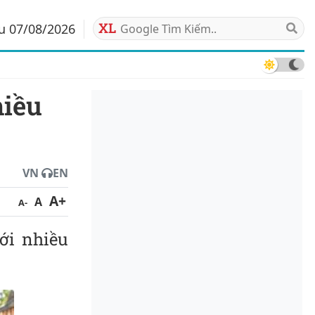
áu 07/08/2026
VN
EN
A+
A
A-
ới nhiều