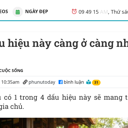
EOS
NGÀY ĐẸP
09
:
49
:
15
AM
, Thứ s
 CUỘC SỐNG
6 10:35am
phunutoday
bình luận
31
 có 1 trong 4 dấu hiệu này sẽ mang t
gia chủ.