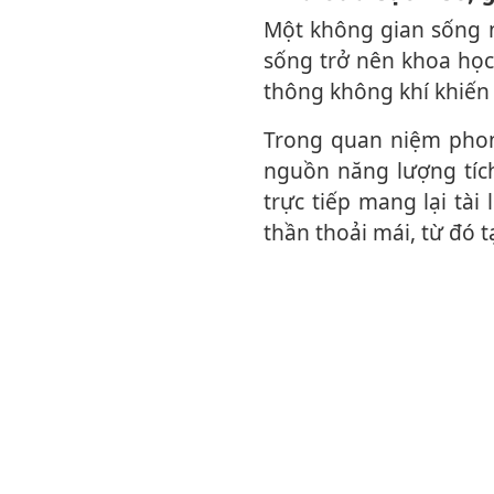
Một không gian sống ngăn nắp không chỉ tạo cảm giác dễ chịu mà còn giúp cuộc
sống trở nên khoa học
thông không khí khiến
Trong quan niệm phong thủy, nhà cửa sáng sủa tượng trưng cho việc đón nhận
nguồn năng lượng tíc
trực tiếp mang lại tà
thần thoải mái, từ đó t