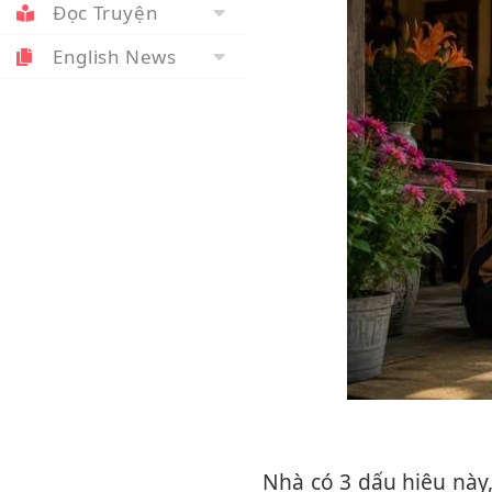
Đọc Truyện
English News
Nhà có 3 dấu hiệu này, bổng lộc nhiều, gia đình ngày càng hưng vượngNgười xưa