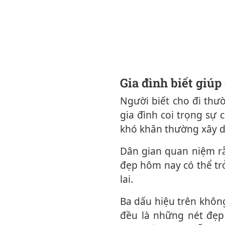
Gia đình biết giú
Người biết cho đi thường nhận lại sự tin yêu và những mối quan hệ tốt đẹp. Một
gia đình coi trọng sự 
khó khăn thường xây d
Dân gian quan niệm rằng làm việc thiện là cách tích phúc lâu dài. Những điều tốt
đẹp hôm nay có thể tr
lai.
Ba dấu hiệu trên không phải là "bí quyết" đảm bảo giàu sang hay bổng lộc, nhưng
đều là những nét đẹp