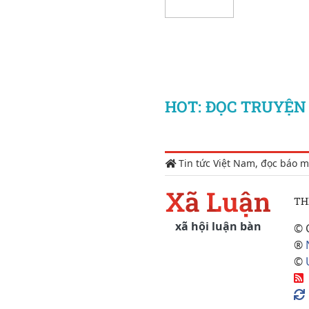
HOT: ĐỌC TRUYỆN :
Tin tức Việt Nam, đọc báo m
Xã Luận
TH
xã hội luận bàn
© 
®
©