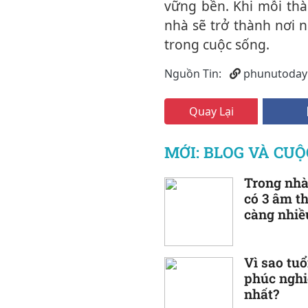
vững bền. Khi mỗi thà
nhà sẽ trở thành nơi 
trong cuộc sống.
Nguồn Tin:
phunutoday
Quay Lại
MỚI: BLOG VÀ CU
Trong nh
có 3 âm t
càng nhiề
Vì sao tuổi
phúc nghi
nhất?