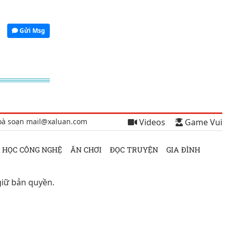
g
Gửi Msg
oà soạn mail@xaluan.com
Videos
Game Vui
 HỌC CÔNG NGHỆ
ĂN CHƠI
ĐỌC TRUYỆN
GIA ĐÌNH
giữ bản quyền.