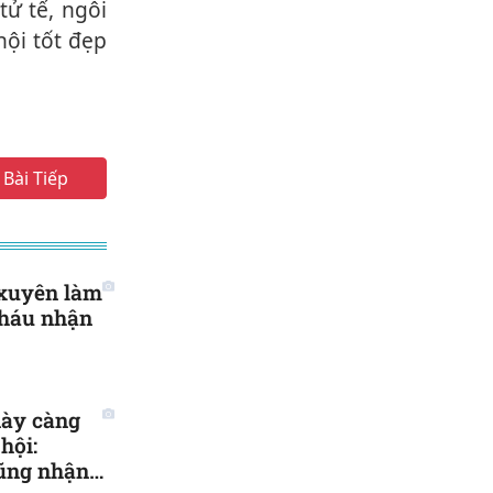
tử tế, ngôi
hội tốt đẹp
Bài Tiếp
xuyên làm
cháu nhận
này càng
hội:
cũng nhận