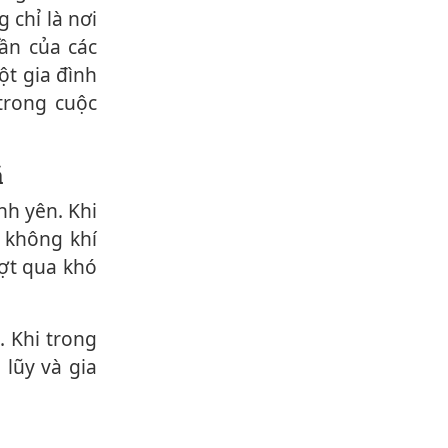
 chỉ là nơi
ần của các
ột gia đình
trong cuộc
ã
u không khí
ượt qua khó
 lũy và gia