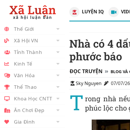
Xã Luận
LUYỆN IQ
VID
xã hội luận bàn
Thế Giới
Nhà có 4 dấu hiệu này càng ở càng nhiều
Xã Hội VN
Tỉnh Thành
phước báo
Kinh Tế
ĐỌC TRUYỆN
BLOG VÀ
Văn Hóa
Sky Nguyen
07/07/2
Thể Thao
T
rong nhà nếu
Khoa Học CNTT
phúc lộc cho 
Ăn Chơi Đẹp
Gia Đình