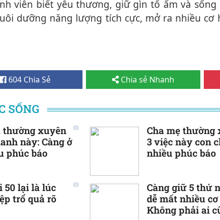
nh viên biết yêu thương, giữ gìn tổ ấm và sống 
nuôi dưỡng năng lượng tích cực, mở ra nhiều cơ 
604 Chia Sẻ
Chia sẻ Nhanh
ỘC SỐNG
à thường xuyên
Cha mẹ thường 
hanh này: Càng ở
3 việc này con 
u phúc báo
nhiều phúc báo
 50 lại là lúc
Càng giữ 5 thứ 
ệp trổ quả rõ
dễ mất nhiều cơ 
Không phải ai 