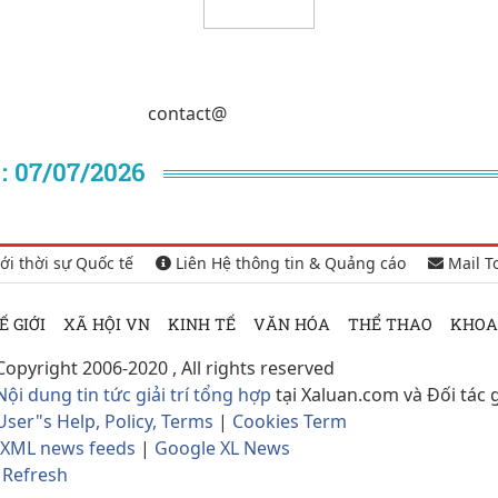
ra điều cuối cùn
contact@
 07/07/2026
ới thời sự Quốc tế
Liên Hệ thông tin & Quảng cáo
Mail T
Ế GIỚI
XÃ HỘI VN
KINH TẾ
VĂN HÓA
THỂ THAO
KHOA
Copyright 2006-2020 , All rights reserved
Nội dung tin tức giải trí tổng hợp
tại Xaluan.com và Đối tác 
User"s Help, Policy, Terms
|
Cookies Term
XML news feeds
|
Google XL News
Refresh