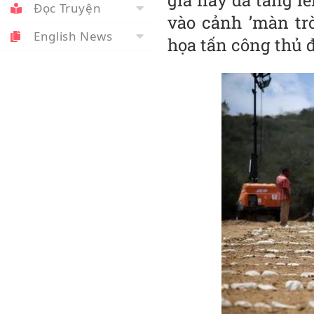
gia này đã tăng lê
Đọc Truyện
vào cảnh ’màn tr
English News
họa tấn công thủ 