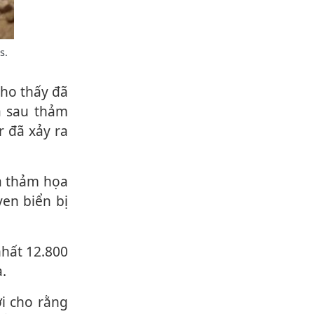
s.
a sau thảm
r đã xảy ra
en biển bị
.