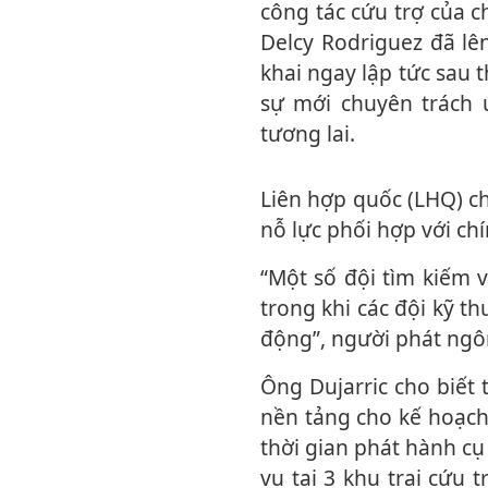
công tác cứu trợ của 
Delcy Rodriguez đã lê
khai ngay lập tức sau 
sự mới chuyên trách 
tương lai.
Liên hợp quốc (LHQ) cho biết đang tiếp tục đẩy mạnh các hoạt động viện trợ trong
nỗ lực phối hợp với ch
“Một số đội tìm kiếm và cứu nạn vẫn đang túc trực tại các khu vực bị ảnh hưởng,
trong khi các đội kỹ th
động”, người phát ngôn
Ông Dujarric cho biết thêm, một bản đánh giá nhu cầu toàn diện - đóng vai trò là
nền tảng cho kế hoạch
thời gian phát hành cụ
vụ tại 3 khu trại cứu 