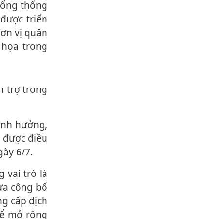
 Tổng thống
 được triển
đơn vị quân
 họa trong
c được điều
gày 6/7.
ưa công bố
ng cấp dịch
 để mở rộng