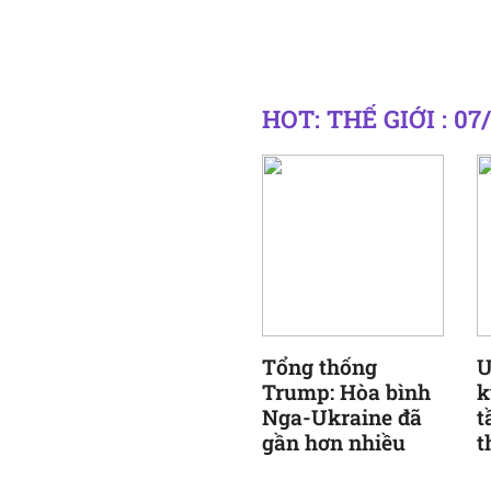
HOT: THẾ GIỚI : 07
Tổng thống
U
Trump: Hòa bình
k
Nga-Ukraine đã
t
gần hơn nhiều
t