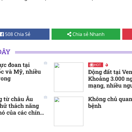
508 Chia Sẻ
Chia sẻ Nhanh
ĐÂY
cực đoan tại
HOT
c và Mỹ, nhiều
Động đất tại Ven
vong
Khoảng 3.000 ng
mạng, nhiều ng
mất tích
 từ châu Âu
Không chủ quan 
hử thách năng
bệnh
hó của các chính