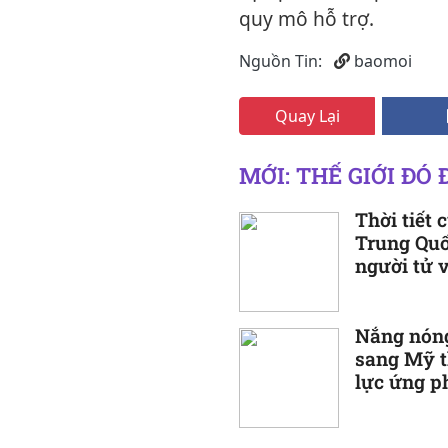
quy mô hỗ trợ.
Nguồn Tin:
baomoi
Quay Lại
MỚI: THẾ GIỚI ĐÓ 
Thời tiết 
Trung Quố
người tử 
Nắng nóng
sang Mỹ t
lực ứng p
phủ