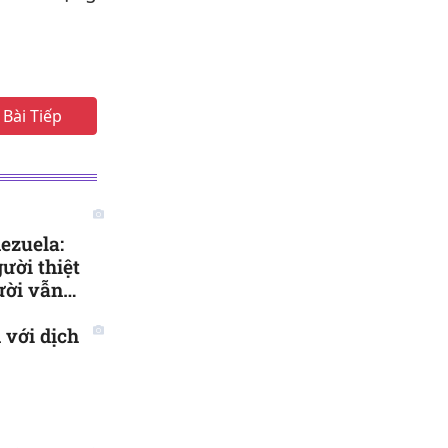
Bài Tiếp
ezuela:
ười thiệt
ười vẫn
với dịch