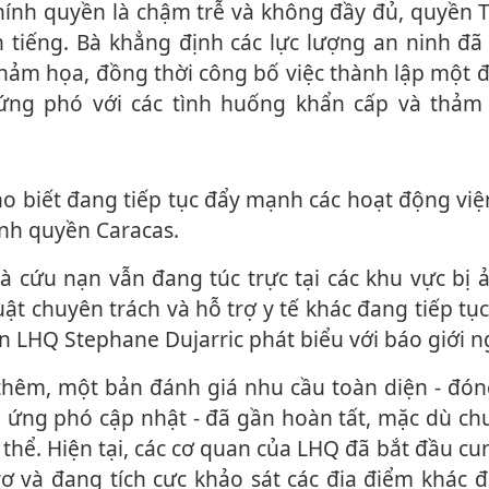
chính quyền là chậm trễ và không đầy đủ, quyền
n tiếng. Bà khẳng định các lực lượng an ninh đã
thảm họa, đồng thời công bố việc thành lập một 
ứng phó với các tình huống khẩn cấp và thảm
ính quyền Caracas.
uật chuyên trách và hỗ trợ y tế khác đang tiếp tụ
 LHQ Stephane Dujarric phát biểu với báo giới n
 ứng phó cập nhật - đã gần hoàn tất, mặc dù ch
 thể. Hiện tại, các cơ quan của LHQ đã bắt đầu cu
trợ và đang tích cực khảo sát các địa điểm khác