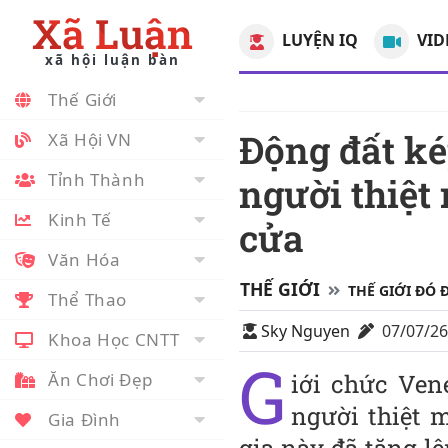
Xã Luận
LUYỆN IQ
VID
xã hội luận bàn
Thế Giới
Động đất kép tại Venezuela: Hơn 3.500
Xã Hội VN
Tỉnh Thành
người thiệt
Kinh Tế
cửa
Văn Hóa
THẾ GIỚI
THẾ GIỚI ĐÓ 
Thể Thao
Sky Nguyen
07/07/2
Khoa Học CNTT
G
Ăn Chơi Đẹp
iới chức Ven
người thiệt 
Gia Đình