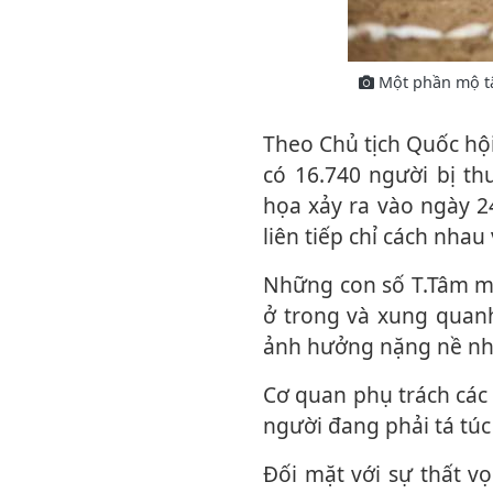
Một phần mộ tậ
Theo Chủ tịch Quốc hội Jorge Rodriguez, thống kê chính thức mới nhất cho thấy đã
có 16.740 người bị t
họa xảy ra vào ngày 24
liên tiếp chỉ cách nhau 
Những con số T.Tâm mới nhất đã cho thấy quy mô tàn phá tàn khốc của thảm họa
ở trong và xung quanh
ảnh hưởng nặng nề nh
Cơ quan phụ trách các vấn đề xã hội của Venezuela cho biết, hiện có ít nhất 12.800
người đang phải tá túc
Đối mặt với sự thất vọng ngày càng tăng của người dân - những người cho rằng