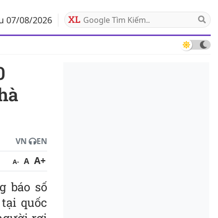
áu 07/08/2026
nhà
VN
EN
A+
A
A-
g báo số
tại quốc