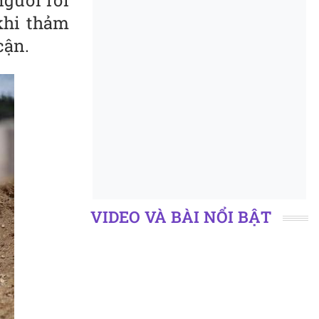
người rơi
khi thảm
cận.
VIDEO VÀ BÀI NỔI BẬT