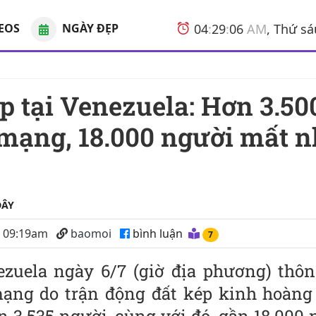
EOS
NGÀY ĐẸP
04
:
29
:
06
AM
, Thứ s
 mạng, 18.000 người mất 
ĐÂY
6 09:19am
baomoi
bình luận
7
ezuela ngày 6/7 (giờ địa phương) thôn
mạng do trận động đất kép kinh hoàng 