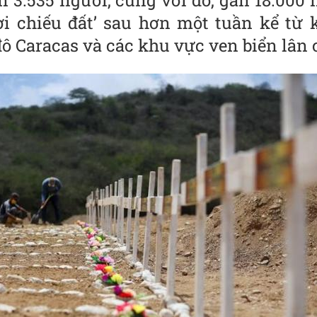
n 3.535 người, cùng với đó, gần 18.000 
ời chiếu đất’ sau hơn một tuần kể từ 
đô Caracas và các khu vực ven biển lân 