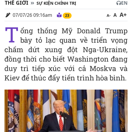
THẾ GIỚI
EN
SỰ KIỆN CHÍNH TRỊ
A+
07/07/26 09:16am
A
A-
23
T
ổng thống Mỹ Donald Trump
bày tỏ lạc quan về triển vọng
chấm dứt xung đột Nga-Ukraine,
đồng thời cho biết Washington đang
duy trì tiếp xúc với cả Moskva và
Kiev để thúc đẩy tiến trình hòa bình.