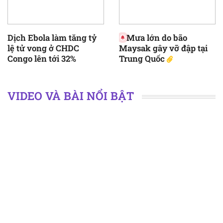
Dịch Ebola làm tăng tỷ
Mưa lớn do bão
lệ tử vong ở CHDC
Maysak gây vỡ đập tại
Congo lên tới 32%
Trung Quốc
VIDEO VÀ BÀI NỔI BẬT