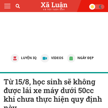
Xã Luận
xã hội luận bàn
LUYỆN IQ
VIDEOS
NGÀY ĐẸP
Từ 15/8, học sinh sẽ không
được lái xe máy dưới 50cc
khi chưa thực hiện quy định
này