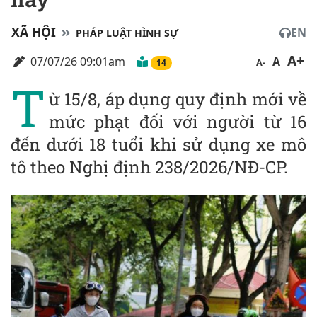
XÃ HỘI
EN
PHÁP LUẬT HÌNH SỰ
A+
07/07/26 09:01am
A
A-
14
T
ừ 15/8, áp dụng quy định mới về
mức phạt đối với người từ 16
đến dưới 1‌8 tuổ‌i khi sử dụng xe mô
tô theo Nghị định 238/2026/NĐ-CP.