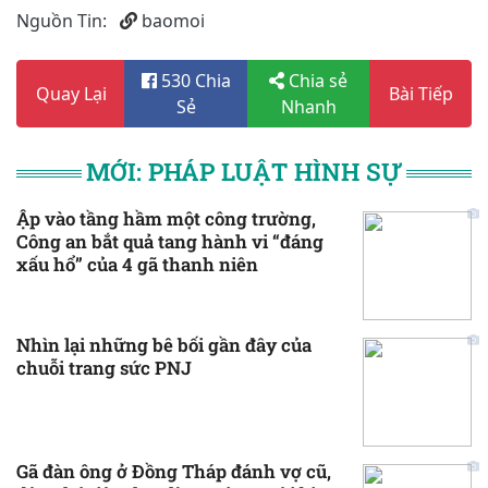
Nguồn Tin:
baomoi
530 Chia
Chia sẻ
Quay Lại
Bài Tiếp
Sẻ
Nhanh
MỚI: PHÁP LUẬT HÌNH SỰ
Ập vào tầng hầm một công trường,
Công an bắt quả tang hành vi “đáng
xấu hổ” của 4 gã thanh niên
Nhìn lại những bê bối gần đây của
chuỗi trang sức PNJ
Gã đàn ông ở Đồng Tháp đánh vợ cũ,