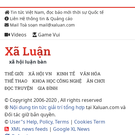
Tin tức Việt Nam, đọc báo mới thời sự Quốc tế
Liên Hệ thông tin & Quảng cáo
Mail Toà soạn mail@xaluan.com
Videos
Game Vui
Xã Luận
xã hội luận bàn
THẾ GIỚI
XÃ HỘI VN
KINH TẾ
VĂN HÓA
THỂ THAO
KHOA HỌC CÔNG NGHỆ
ĂN CHƠI
ĐỌC TRUYỆN
GIA ĐÌNH
© Copyright 2006-2020 , All rights reserved
®
Nội dung tin tức giải trí tổng hợp
tại Xaluan.com và
Đối tác giữ bản quyền.
©
User"s Help, Policy, Terms
|
Cookies Term
XML news feeds
|
Google XL News