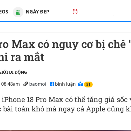
EOS
NGÀY ĐẸP
08
:
07
:
21
AM
, Chủ nhật
hi ra mắt
GIỚI DI ĐỘNG
6 08:48am
baomoi
bình luận
47
 iPhone 18 Pro Max có thể tăng giá sốc
 bài toán khó mà ngay cả Apple cũng k