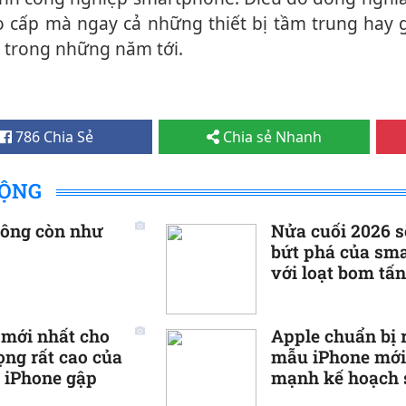
o cấp mà ngay cả những thiết bị tầm trung hay 
iá trong những năm tới.
786 Chia Sẻ
Chia sẻ Nhanh
ĐỘNG
hông còn như
Nửa cuối 2026 s
bứt phá của sm
với loạt bom tấ
đợi
 mới nhất cho
Apple chuẩn bị 
ọng rất cao của
mẫu iPhone mới
 iPhone gập
mạnh kế hoạch 
điện thoại gập