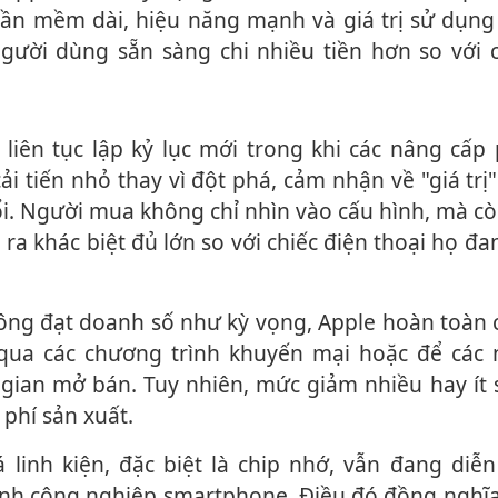
phần mềm dài, hiệu năng mạnh và giá trị sử dụn
gười dùng sẵn sàng chi nhiều tiền hơn so với c
i tiến nhỏ thay vì đột phá, cảm nhận về "giá trị
ổi. Người mua không chỉ nhìn vào cấu hình, mà c
 ra khác biệt đủ lớn so với chiếc điện thoại họ đ
ng đạt doanh số như kỳ vọng, Apple hoàn toàn c
 qua các chương trình khuyến mại hoặc để các 
 gian mở bán. Tuy nhiên, mức giảm nhiều hay ít
 phí sản xuất.
nh công nghiệp smartphone. Điều đó đồng nghĩa