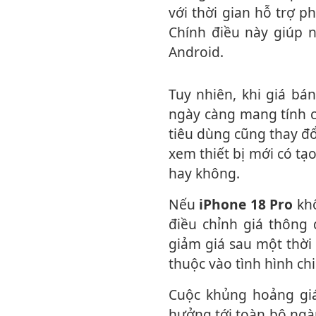
với thời gian hỗ trợ 
Chính điều này giúp n
Android.
Tuy nhiên, khi giá bán liên tục lập kỷ lục mới trong khi các nâng cấp phần cứng
ngày càng mang tính cả
tiêu dùng cũng thay đ
xem thiết bị mới có tạo
hay không.
Nếu
iPhone 18 Pro
khô
điều chỉnh giá thông
giảm giá sau một thời
thuộc vào tình hình chi
Cuộc khủng hoảng giá linh kiện, đặc biệt là chip nhớ, vẫn đang diễn ra và ảnh
hưởng tới toàn bộ ngà