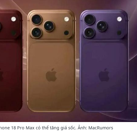
hone 18 Pro Max có thể tăng giá sốc. Ảnh: MacRumors