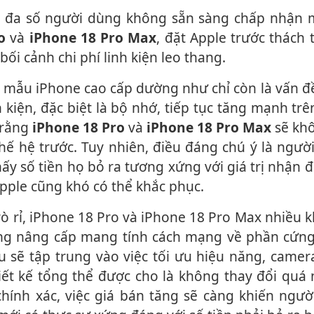
ro
và
iPhone 18 Pro Max
, đặt Apple trước thách 
bối cảnh chi phí linh kiện leo thang.
 kiện, đặc biệt là bộ nhớ, tiếp tục tăng mạnh trê
 rằng
iPhone 18 Pro
và
iPhone 18 Pro Max
sẽ khô
ế hệ trước. Tuy nhiên, điều đáng chú ý là ngườ
ấy số tiền họ bỏ ra tương xứng với giá trị nhận 
pple cũng khó có thể khắc phục.
g nâng cấp mang tính cách mạng về phần cứng
ếu sẽ tập trung vào việc tối ưu hiệu năng, camera
hiết kế tổng thể được cho là không thay đổi quá
hính xác, việc giá bán tăng sẽ càng khiến ngườ