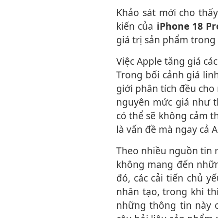
Khảo sát mới cho thấy đa số người dùng không sẵn sàng chấp nhận mức giá dự
kiến của
iPhone 18 P
giá trị sản phẩm trong 
Việc Apple tăng giá các mẫu iPhone cao cấp dường như chỉ còn là vấn đề thời gian.
Trong bối cảnh giá linh
giới phân tích đều cho
nguyên mức giá như th
có thể sẽ không cảm th
là vấn đề mà ngay cả A
Theo nhiều nguồn tin rò rỉ, iPhone 18 Pro và iPhone 18 Pro Max nhiều khả năng sẽ
không mang đến nhữn
đó, các cải tiến chủ y
nhân tạo, trong khi t
những thông tin này c