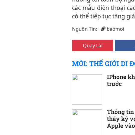
các mẫu điện thoại ca
có thể tiếp tục tăng g
Nguồn Tin:
baomoi
Quay Lại
MỚI: THẾ GIỚI DI 
IPhone k
trước
Thông tin
thấy kỳ v
Apple vào