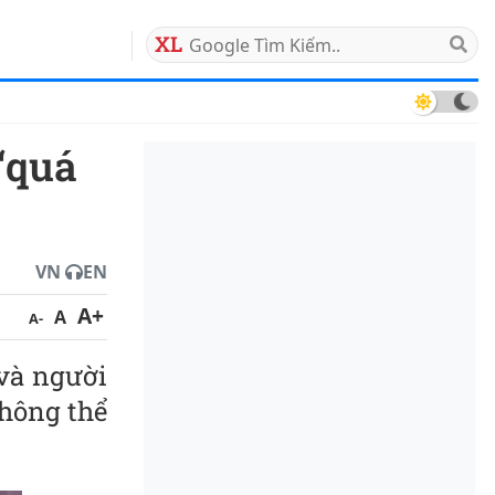
 09/08/2026
VN
EN
A+
A
A-
 và người
hông thể