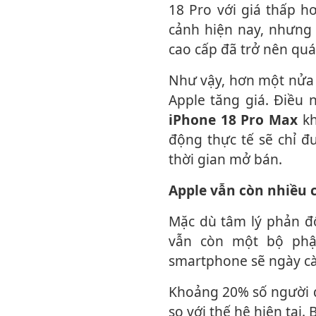
18 Pro với giá thấp h
cảnh hiện nay, nhưng
cao cấp đã trở nên quá
Như vậy, hơn một nửa số người tham gia khảo sát không sẵn sàng chấp nhận việc
Apple tăng giá. Điều
iPhone 18 Pro Max
kh
động thực tế sẽ chỉ đ
thời gian mở bán.
Apple vẫn còn nhiều
Mặc dù tâm lý phản đối việc tăng giá chiếm ưu thế, cuộc khảo sát cũng cho thấy
vẫn còn một bộ phậ
smartphone sẽ ngày cà
Khoảng 20% số người được hỏi cho biết họ sẵn sàng chấp nhận mức tăng 100 USD
so với thế hệ hiện tại