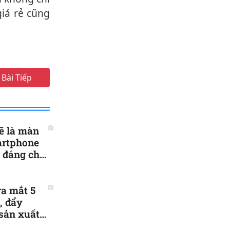
giá rẻ cũng
Bài Tiếp
ẽ là màn
artphone
n đáng chờ
ra mắt 5
, đẩy
sản xuất