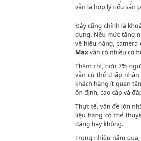
vẫn là hợp lý nếu sản 
Đây cũng chính là khoảng giá mà nhiều chuyên gia cho rằng Apple có khả năng áp
dụng. Nếu mức tăng nằ
về hiệu năng, camera 
Max
vẫn có nhiều cơ h
Thậm chí, hơn 7% người tham gia khảo sát còn cho rằng mức giá vượt 1.299 USD
vẫn có thể chấp nhận 
khách hàng ít quan tâm
ổn định, cao cấp và đá
Thực tế, vấn đề lớn nhất đối với Apple không nằm ở việc tăng giá bao nhiêu, mà là
liệu hãng có thể thuy
đáng hay không.
Trong nhiều năm qua, Apple luôn xây dựng hình ảnh iPhone là sản phẩm cao cấp