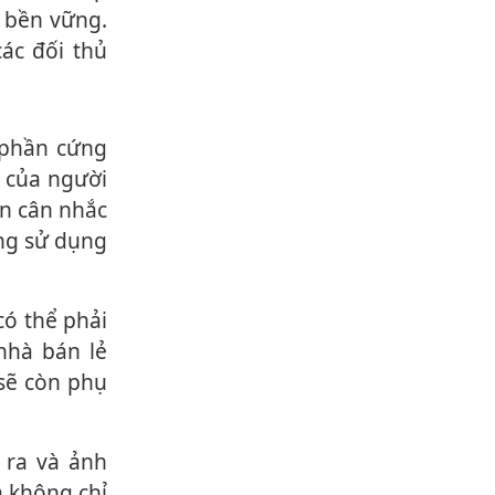
g bền vững.
ác đối thủ
" của người
òn cân nhắc
ang sử dụng
ó thể phải
nhà bán lẻ
 sẽ còn phụ
 không chỉ