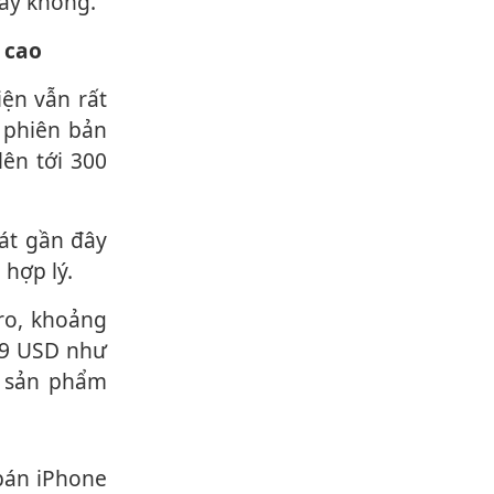
hay không.
 cao
ện vẫn rất
 phiên bản
ên tới 300
 hợp lý.
99 USD như
a sản phẩm