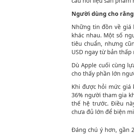
câu hỏi liệu sản phẩm 
Người dùng cho rằng
Những tin đồn về gi
khác nhau. Một số ng
tiêu chuẩn, nhưng cũ
USD ngay từ bản thấp 
Dù Apple cuối cùng lựa chọn phương án nào, kết quả một cuộc khảo sát gần đây
cho thấy phần lớn ngườ
Khi được hỏi mức giá khởi điểm nào là công bằng đối với iPhone 18 Pro, khoảng
36% người tham gia k
thế hệ trước. Điều 
chưa đủ lớn để biện mi
Đáng chú ý hơn, gần 22% số người được hỏi còn cho rằng Apple nên bán iPhone