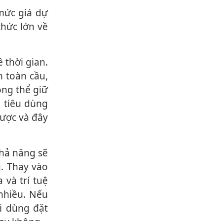
thức lớn về
n toàn cầu,
ng thể giữ
i tiêu dùng
được và đây
. Thay vào
 và trí tuệ
 nhiều. Nếu
i dùng đặt