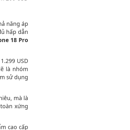
đủ hấp dẫn
one 18 Pro
lẽ là nhóm
iệm sử dụng
 toàn xứng