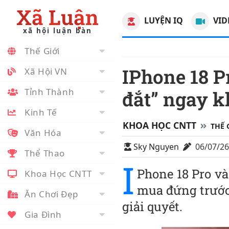
Xã Luận
LUYỆN IQ
VID
xã hội luận bàn
Thế Giới
IPhone 18 Pro Max có nguy cơ bị chê “quá
Xã Hội VN
Tỉnh Thành
đắt” ngay k
Kinh Tế
KHOA HỌC CNTT
THẾ 
Văn Hóa
Sky Nguyen
06/07/2
Thể Thao
I
Phone 18 Pro và
Khoa Học CNTT
mua đứng trước
Ăn Chơi Đẹp
giải quyết.
Gia Đình