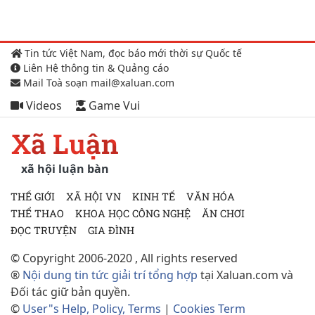
Tin tức Việt Nam, đọc báo mới thời sự Quốc tế
Liên Hệ thông tin & Quảng cáo
Mail Toà soạn mail@xaluan.com
Videos
Game Vui
Xã Luận
xã hội luận bàn
THẾ GIỚI
XÃ HỘI VN
KINH TẾ
VĂN HÓA
THỂ THAO
KHOA HỌC CÔNG NGHỆ
ĂN CHƠI
ĐỌC TRUYỆN
GIA ĐÌNH
© Copyright 2006-2020 , All rights reserved
®
Nội dung tin tức giải trí tổng hợp
tại Xaluan.com và
Đối tác giữ bản quyền.
©
User"s Help, Policy, Terms
|
Cookies Term