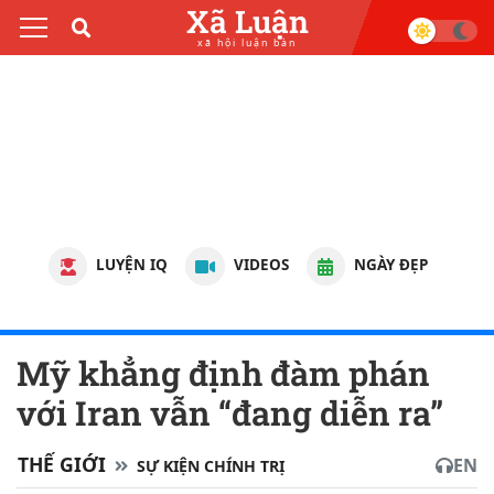
Xã Luận
xã hội luận bàn
LUYỆN IQ
VIDEOS
NGÀY ĐẸP
Mỹ khẳng định đàm phán
với Iran vẫn “đang diễn ra”
THẾ GIỚI
EN
SỰ KIỆN CHÍNH TRỊ