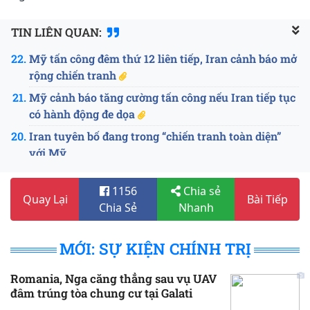
TIN LIÊN QUAN:
ID: 15607
Mỹ tấn công đêm thứ 12 liên tiếp, Iran cảnh báo mở
rộng chiến tranh
Mỹ cảnh báo tăng cường tấn công nếu Iran tiếp tục
có hành động đe dọa
Iran tuyên bố đang trong “chiến tranh toàn diện”
với Mỹ
Tổng thống Trump đưa ra cảnh báo mới, Mỹ lại tấn
1156
Chia sẻ
công miền Nam Iran
Quay Lại
Bài Tiếp
Chia Sẻ
Nhanh
Iran giáng đòn mạnh vào trung tâm chỉ huy Mỹ ở
Syria
MỚI: SỰ KIỆN CHÍNH TRỊ
Thêm binh sĩ Mỹ thiệt mạng, Washington mở đợt
không kích mới vào Iran
Romania, Nga căng thẳng sau vụ UAV
Iran tăng cường không kích, tuyên bố ngừng thực
đâm trúng tòa chung cư tại Galati
hiện thỏa thuận với Mỹ