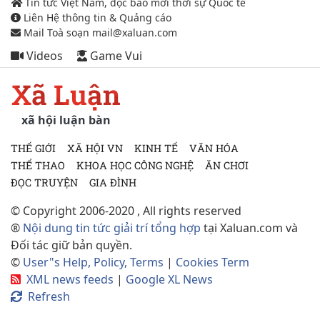
Tin tức Việt Nam, đọc báo mới thời sự Quốc tế
Liên Hệ thông tin & Quảng cáo
Mail Toà soạn mail@xaluan.com
Videos
Game Vui
Xã Luận
xã hội luận bàn
THẾ GIỚI
XÃ HỘI VN
KINH TẾ
VĂN HÓA
THỂ THAO
KHOA HỌC CÔNG NGHỆ
ĂN CHƠI
ĐỌC TRUYỆN
GIA ĐÌNH
© Copyright 2006-2020 , All rights reserved
®
Nội dung tin tức giải trí tổng hợp
tại Xaluan.com và
Đối tác giữ bản quyền.
©
User"s Help, Policy, Terms
|
Cookies Term
XML news feeds
|
Google XL News
Refresh