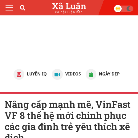
Xã Luận
xã hội luận bàn
LUYỆN IQ
VIDEOS
NGÀY ĐẸP
Nâng cấp mạnh mẽ, VinFast
VF 8 thế hệ mới chinh phục
các gia đình trẻ yêu thích xê
dịch