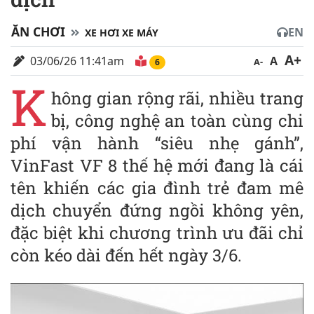
ĂN CHƠI
EN
XE HƠI XE MÁY
A+
03/06/26 11:41am
A
A-
6
K
hông gian rộng rãi, nhiều trang
bị, công nghệ an toàn cùng chi
phí vận hành “siêu nhẹ gánh”,
VinFast VF 8 thế hệ mới đang là cái
tên khiến các gia đình trẻ đam mê
dịch chuyển đứng ngồi không yên,
đặc biệt khi chương trình ưu đãi chỉ
còn kéo dài đến hết ngày 3/6.