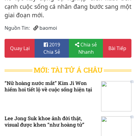
cạnh cuộc sống cá nhân đang bước sang một
giai đoạn mới.
Nguồn Tin:
baomoi
2019
Chia sẻ
Quay Lại
Bài Tiếp
Chia Sẻ
Nhanh
MỚI: TÀI TỬ Á CHÂU
“Nữ hoàng nước mắt” Kim Ji Won
hiếm hoi tiết lộ về cuộc sống hiện tại
Lee Jong Suk khoe ảnh đời thật,
visual được khen “như hoàng tử”