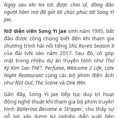
Ngay sau khi tin tức được chia sẻ, đông đảo
người hâm mộ đã gửi lời chúc phúc tới Song Yi
Jae.
Nữ diễn viên Song Yi Jae
sinh năm 1995, bắt
đầu được công chúng biết đến khi tham gia
chương trình hài nổi tiếng
SNL Korea Season 9
của đài tvN vào năm 2017. Sau đó, cô góp
mặt trong nhiều dự án truyền hình như
Thư
Ký Kim Sao Thế?
,
Perfume
,
Welcome 2 Life
,
Late
Night Restaurant
cùng các bộ phim điện ảnh
như
Not Out
,
The Scene
và
One Win
.
Gần đây, Song Yi Jae tiếp tục duy trì hoạt
động nghệ thuật khi tham gia bộ phim truyền
hình
Ballerina Became a Stripper
, cho thấy sự
nỗ lực xây dựng sự nghiệp diễn xuất bên