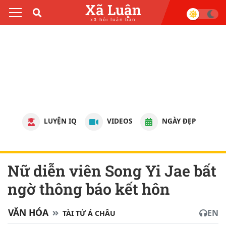
Xã Luận
xã hội luận bàn
LUYỆN IQ
VIDEOS
NGÀY ĐẸP
Nữ diễn viên Song Yi Jae bất
ngờ thông báo kết hôn
VĂN HÓA
EN
TÀI TỬ Á CHÂU