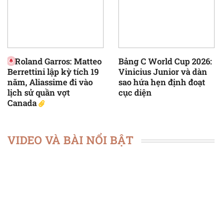
Roland Garros: Matteo
Bảng C World Cup 2026:
Berrettini lập kỳ tích 19
Vinicius Junior và dàn
năm, Aliassime đi vào
sao hứa hẹn định đoạt
lịch sử quần vợt
cục diện
Canada
VIDEO VÀ BÀI NỔI BẬT