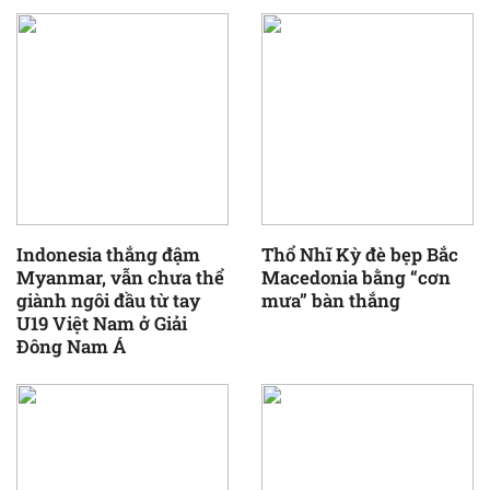
Indonesia thắng đậm
Thổ Nhĩ Kỳ đè bẹp Bắc
Myanmar, vẫn chưa thể
Macedonia bằng “cơn
giành ngôi đầu từ tay
mưa” bàn thắng
U19 Việt Nam ở Giải
Đông Nam Á