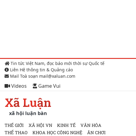
Tin tức Việt Nam, đọc báo mới thời sự Quốc tế
Liên Hệ thông tin & Quảng cáo
Mail Toà soạn mail@xaluan.com
Videos
Game Vui
Xã Luận
xã hội luận bàn
THẾ GIỚI
XÃ HỘI VN
KINH TẾ
VĂN HÓA
THỂ THAO
KHOA HỌC CÔNG NGHỆ
ĂN CHƠI