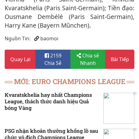
Kvaratskhelia (Paris Saint-Germain); Tiền đạo:
Ousmane Dembélé (Paris Saint-Germain),
Harry Kane (Bayern Mũnchen).
Nguồn Tin:
baomoi
2159
Chia sẻ
Quay Lại
Bài Tiếp
Chia Sẻ
Nhanh
MỚI: EURO CHAMPIONS LEAGUE
Kvaratskhelia hay nhất Champions
League, thách thức danh hiệu Quả
bóng Vàng
PSG nhận khoản thưởng khổng lồ sau
chức vô địch Champions League