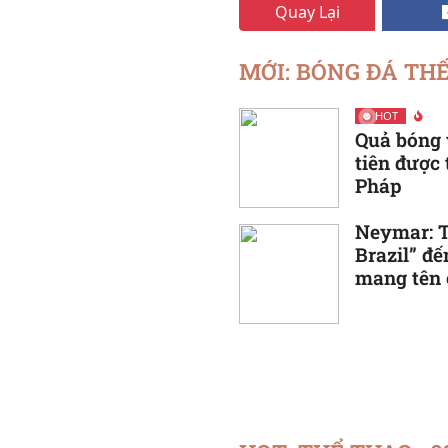
Quay Lại
MỚI: BÓNG ĐÁ THẾ
HOT
Quả bóng 
tiên được
Pháp
Neymar: T
Brazil” đ
mang tên