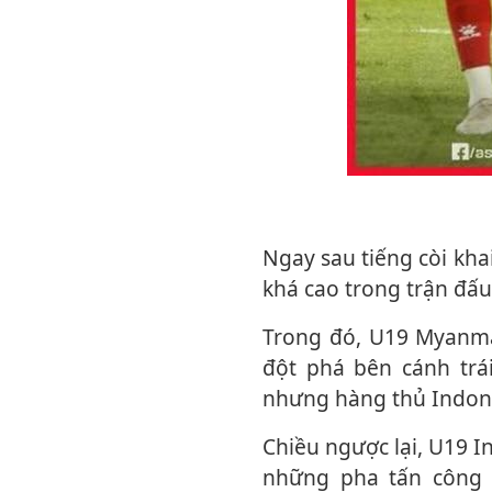
Ngay sau tiếng còi khai cuộc, U19 Indonesia và U19 Myanmar nhập cuộc với tốc độ
khá cao trong trận đấ
Trong đó, U19 Myanmar là đội tạo ra tình huống đáng chú ý đầu tiên khi có pha
đột phá bên cánh trá
nhưng hàng thủ Indones
Chiều ngược lại, U19 Indonesia liên tiếp gây sức ép bằng các tình huống cố định và
những pha tấn công 