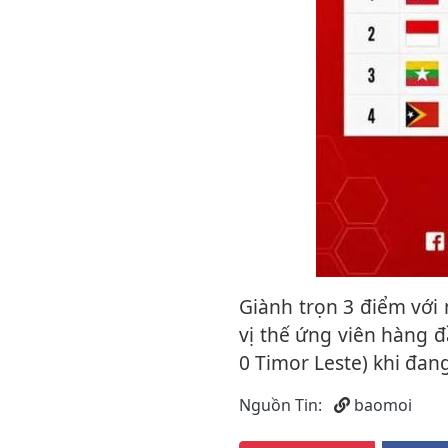
Giành trọn 3 điểm với màn trình diễn hiệu quả, U19 Indonesia tiếp tục khẳng định
vị thế ứng viên hàng 
0 Timor Leste) khi đan
Nguồn Tin:
baomoi