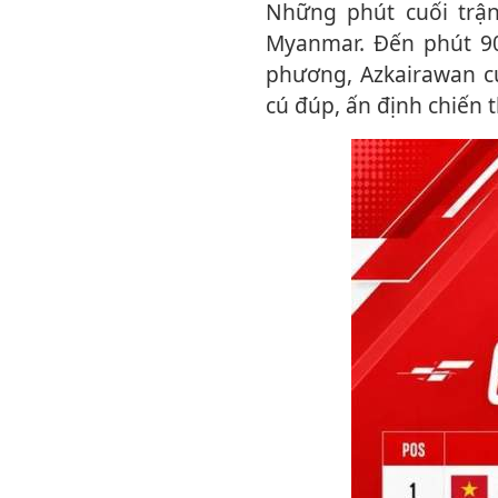
Những phút cuối trận tiếp tục chứng kiến sự lúng túng của hàng phòng ngự
Myanmar. Đến phút 90
phương, Azkairawan cư
cú đúp, ấn định chiến 