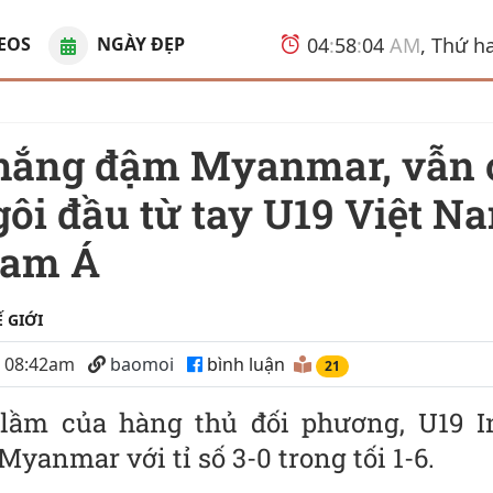
EOS
NGÀY ĐẸP
04
:
58
:
05
AM
, Thứ h
gôi đầu từ tay U19 Việt N
Nam Á
 GIỚI
6 08:42am
baomoi
bình luận
21
 lầm của hàng thủ đối phương, U19 I
Myanmar với tỉ số 3-0 trong tối 1-6.