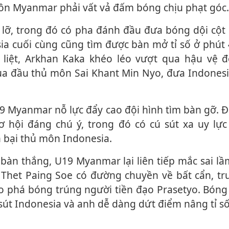
ôn Myanmar phải vất vả đấm bóng chịu phạt góc.
ia cuối cùng cũng tìm được bàn mở tỉ số ở phút
 liệt, Arkhan Kaka khéo léo vượt qua hậu vệ 
ua đầu thủ môn Sai Khant Min Nyo, đưa Indonesi
ơ hội đáng chú ý, trong đó có cú sút xa uy lực
 bại thủ môn Indonesia.
ệ Thet Paing Soe có đường chuyền về bất cẩn, tr
 phá bóng trúng người tiền đạo Prasetyo. Bóng
n sút Indonesia và anh dễ dàng dứt điểm nâng tỉ số