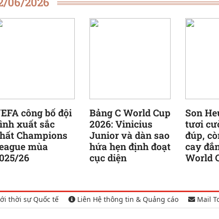
2/06/2026
EFA công bố đội
Bảng C World Cup
Son He
ình xuất sắc
2026: Vinicius
tươi cư
hất Champions
Junior và dàn sao
đúp, cò
eague mùa
hứa hẹn định đoạt
cay đắn
025/26
cục diện
World 
ới thời sự Quốc tế
Liên Hệ thông tin & Quảng cáo
Mail T