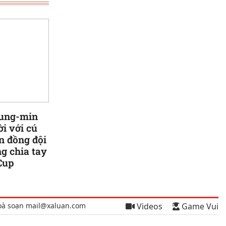
ung-min
ời với cú
n đồng đội
g chia tay
Cup
oà soạn mail@xaluan.com
Videos
Game Vui