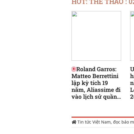
HOT: THỂ THAO : 0
Roland Garros:
U
Matteo Berrettini
h
lập kỳ tích 19
n
năm, Aliassime đi
L
vào lịch sử quần
2
vợt Canada
Tin tức Việt Nam, đọc báo m