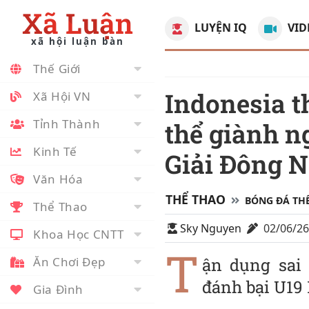
Xã Luận
LUYỆN IQ
VID
xã hội luận bàn
Thế Giới
Indonesia thắng đậm Myanmar, vẫn chưa
Xã Hội VN
Tỉnh Thành
thể giành n
Kinh Tế
Giải Đông 
Văn Hóa
THỂ THAO
BÓNG ĐÁ THẾ
Thể Thao
Sky Nguyen
02/06/2
Khoa Học CNTT
T
Ăn Chơi Đẹp
ận dụng sai
đánh bại U19 
Gia Đình