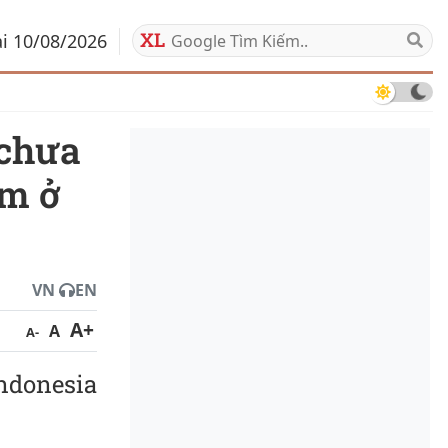
ai 10/08/2026
am ở
VN
EN
A+
A
A-
ndonesia