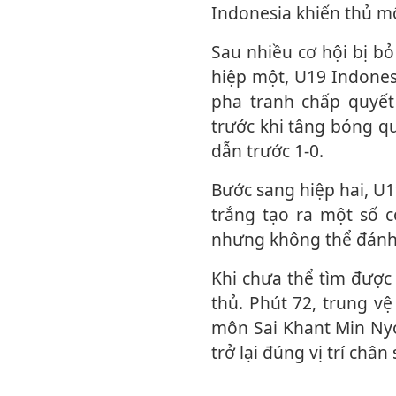
Indonesia khiến thủ m
Sau nhiều cơ hội bị bỏ lỡ, trong đó có pha đánh đầu đưa bóng dội cột dọc ở giữa
hiệp một, U19 Indones
pha tranh chấp quyết
trước khi tâng bóng q
dẫn trước 1-0.
Bước sang hiệp hai, U19 Myanmar nỗ lực đẩy cao đội hình tìm bàn gỡ. Đội bóng áo
trắng tạo ra một số c
nhưng không thể đánh
Khi chưa thể tìm được bàn thắng, U19 Myanmar lại liên tiếp mắc sai lầm nơi hàng
thủ. Phút 72, trung v
môn Sai Khant Min Nyo
trở lại đúng vị trí châ