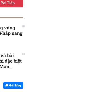
Bài Tiếp
ng vàng
 Pháp sang
 và bài
hí đặc biệt
 Man
Gửi Msg