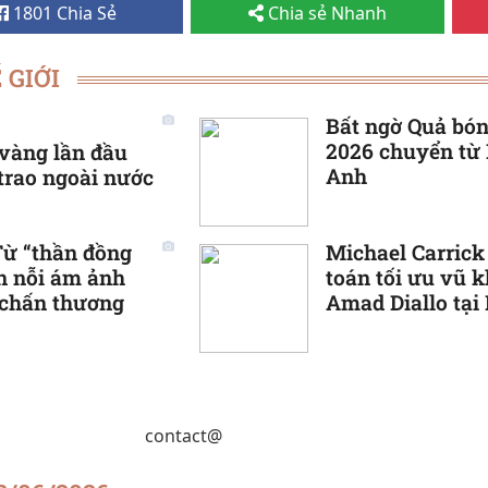
1801 Chia Sẻ
Chia sẻ Nhanh
 GIỚI
Bất ngờ Quả bó
2026 chuyển từ
vàng lần đầu
Anh
 trao ngoài nước
ừ “thần đồng
Michael Carrick
ến nỗi ám ảnh
toán tối ưu vũ k
 chấn thương
Amad Diallo tại
United
contact@