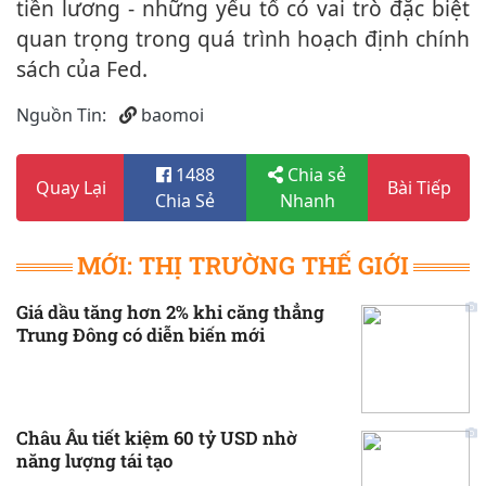
tiền lương - những yếu tố có vai trò đặc biệt
quan trọng trong quá trình hoạch định chính
sách của Fed.
Nguồn Tin:
baomoi
1488
Chia sẻ
Quay Lại
Bài Tiếp
Chia Sẻ
Nhanh
MỚI: THỊ TRƯỜNG THẾ GIỚI
Giá dầu tăng hơn 2% khi căng thẳng
Trung Đông có diễn biến mới
Châu Âu tiết kiệm 60 tỷ USD nhờ
năng lượng tái tạo