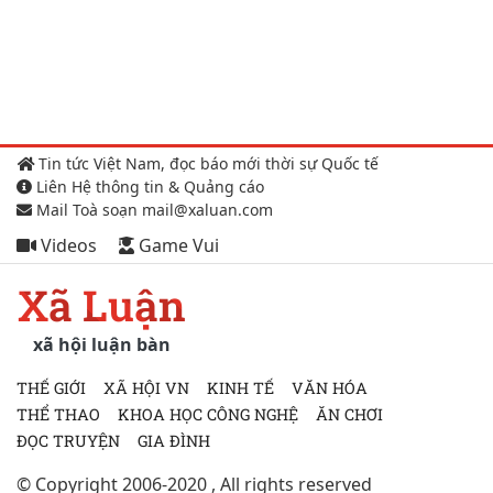
Tin tức Việt Nam, đọc báo mới thời sự Quốc tế
Liên Hệ thông tin & Quảng cáo
Mail Toà soạn mail@xaluan.com
Videos
Game Vui
Xã Luận
xã hội luận bàn
THẾ GIỚI
XÃ HỘI VN
KINH TẾ
VĂN HÓA
THỂ THAO
KHOA HỌC CÔNG NGHỆ
ĂN CHƠI
ĐỌC TRUYỆN
GIA ĐÌNH
© Copyright 2006-2020 , All rights reserved