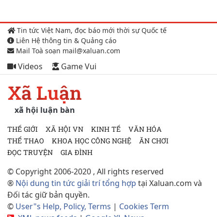
Tin tức Việt Nam, đọc báo mới thời sự Quốc tế
Liên Hệ thông tin & Quảng cáo
Mail Toà soạn mail@xaluan.com
Videos
Game Vui
Xã Luận
xã hội luận bàn
THẾ GIỚI
XÃ HỘI VN
KINH TẾ
VĂN HÓA
THỂ THAO
KHOA HỌC CÔNG NGHỆ
ĂN CHƠI
ĐỌC TRUYỆN
GIA ĐÌNH
© Copyright 2006-2020 , All rights reserved
®
Nội dung tin tức giải trí tổng hợp
tại Xaluan.com và
Đối tác giữ bản quyền.
©
User"s Help, Policy, Terms
|
Cookies Term