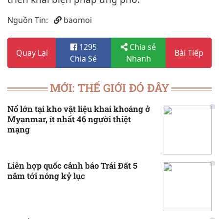
Nguồn Tin:
baomoi
1295
Chia sẻ
Quay Lại
Bài Tiếp
Chia Sẻ
Nhanh
MỚI: THẾ GIỚI ĐÓ ĐÂY
Nổ lớn tại kho vật liệu khai khoáng ở
Myanmar, ít nhất 46 người thiệt
mạng
Liên hợp quốc cảnh báo Trái Đất 5
năm tới nóng kỷ lục