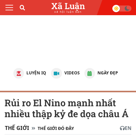
Xã Luận
xã hội luận bàn
LUYỆN IQ
VIDEOS
NGÀY ĐẸP
Rủi ro El Nino mạnh nhất
nhiều thập kỷ đe dọa châu Á
THẾ GIỚI
EN
THẾ GIỚI ĐÓ ĐÂY