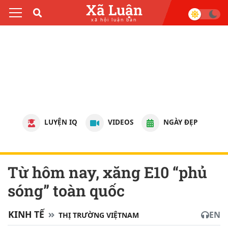
Xã Luận
xã hội luận bàn
LUYỆN IQ
VIDEOS
NGÀY ĐẸP
Từ hôm nay, xăng E10 “phủ
sóng” toàn quốc
KINH TẾ
EN
THỊ TRƯỜNG VIỆTNAM