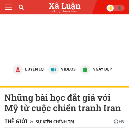
Xã Luận
xã hội luận bàn
LUYỆN IQ
VIDEOS
NGÀY ĐẸP
Những bài học đắt giá với
Mỹ từ cuộc chiến tranh Iran
THẾ GIỚI
EN
SỰ KIỆN CHÍNH TRỊ