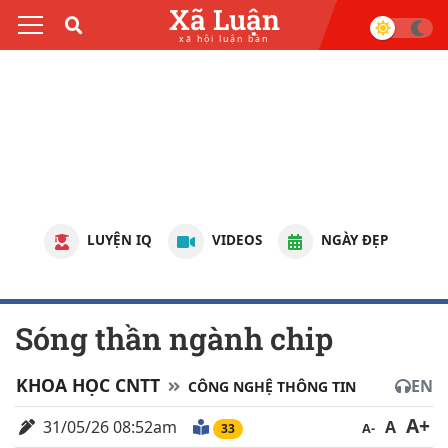
Xã Luận
xã hội luận bàn
LUYỆN IQ
VIDEOS
NGÀY ĐẸP
Sóng thần ngành chip
KHOA HỌC CNTT
EN
CÔNG NGHỆ THÔNG TIN
A+
31/05/26 08:52am
A
A-
33