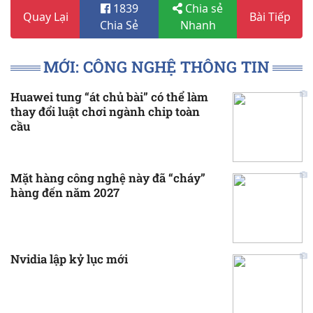
1839
Chia sẻ
Quay Lại
Bài Tiếp
Chia Sẻ
Nhanh
MỚI: CÔNG NGHỆ THÔNG TIN
Huawei tung “át chủ bài” có thể làm
thay đổi luật chơi ngành chip toàn
cầu
Mặt hàng công nghệ này đã “cháy”
hàng đến năm 2027
Nvidia lập kỷ lục mới