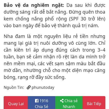
Bảo vệ da nghiêm ngặt:
Da sau khi được
dưỡng sáng rất dễ bắt nắng. Đừng quên thoa
kem chống nắng phổ rộng (SPF 30 trở lên)
vào ban ngày để bảo vệ thành quả trị nám.
Nha đam là một nguyên liệu rẻ tiền nhưng
mang lại giá trị nuôi dưỡng vô cùng lớn. Chỉ
cần kiên trì áp dụng đúng cách trong 3–4
tuần, bạn sẽ cảm nhận rõ rệt làn da mình trở
nên mềm mại, các vết sạm sậm màu bắt đầu
mờ dần, nhường chỗ cho một diện mạo căng
bóng, rạng rỡ đầy sức sống.
Nguồn Tin:
phunutoday
1916
Chia sẻ
Quay Lại
Bài Tiếp
Chia Sẻ
Nhanh