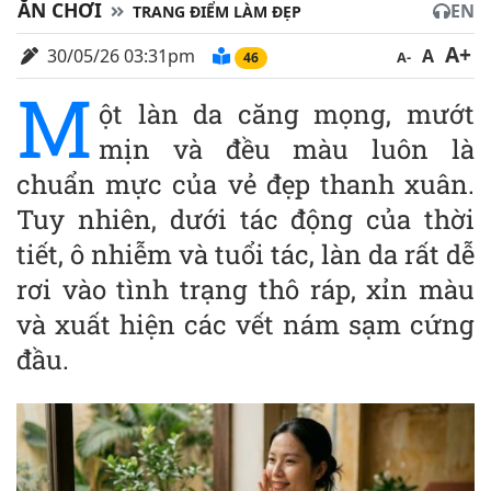
ĂN CHƠI
EN
TRANG ĐIỂM LÀM ĐẸP
A+
30/05/26 03:31pm
A
A-
46
M
ột làn da căng mọng, mướt
mịn và đều màu luôn là
chuẩn mực của vẻ đẹp thanh xuân.
Tuy nhiên, dưới tác động của thời
tiết, ô nhiễm và tuổi tác, làn da rất dễ
rơi vào tình trạng thô ráp, xỉn màu
và xuất hiện các vết nám sạm cứng
đầu.