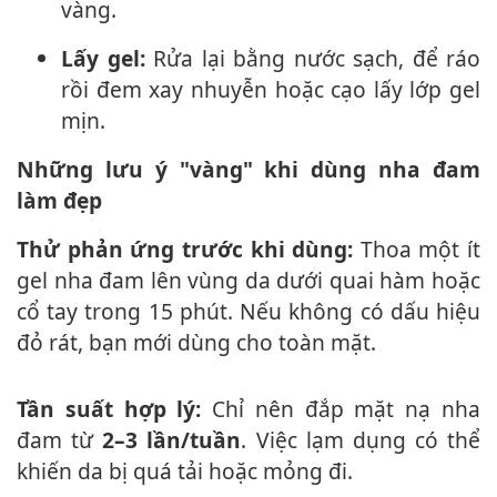
vàng.
Lấy gel:
Rửa lại bằng nước sạch, để ráo
rồi đem xay nhuyễn hoặc cạo lấy lớp gel
mịn.
Những lưu ý "vàng" khi dùng nha đam
làm đẹp
Thử phản ứng trước khi dùng:
Thoa một ít
gel nha đam lên vùng da dưới quai hàm hoặc
cổ tay trong 15 phút. Nếu không có dấu hiệu
đỏ rát, bạn mới dùng cho toàn mặt.
Tần suất hợp lý:
Chỉ nên đắp mặt nạ nha
đam từ
2–3 lần/tuần
. Việc lạ‌m dụn‌g có thể
khiến da bị quá tải hoặc mỏng đi.