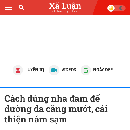
Xã Luận
xã hội luận bàn
LUYỆN IQ
VIDEOS
NGÀY ĐẸP
Cách dùng nha đam để
dưỡng da căng mướt, cải
thiện nám sạm