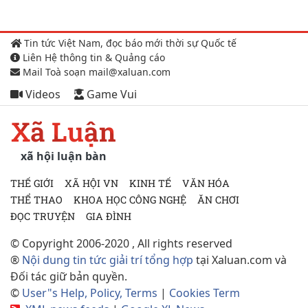
Tin tức Việt Nam, đọc báo mới thời sự Quốc tế
Liên Hệ thông tin & Quảng cáo
Mail Toà soạn mail@xaluan.com
Videos
Game Vui
Xã Luận
xã hội luận bàn
THẾ GIỚI
XÃ HỘI VN
KINH TẾ
VĂN HÓA
THỂ THAO
KHOA HỌC CÔNG NGHỆ
ĂN CHƠI
ĐỌC TRUYỆN
GIA ĐÌNH
© Copyright 2006-2020 , All rights reserved
®
Nội dung tin tức giải trí tổng hợp
tại Xaluan.com và
Đối tác giữ bản quyền.
©
User"s Help, Policy, Terms
|
Cookies Term