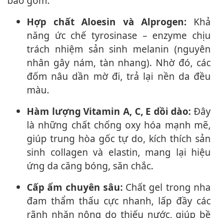
bao gồm:
Hợp chất Aloesin và Alprogen:
Khả
năng ức chế tyrosinase – enzyme chịu
trách nhiệm sản sinh melanin (nguyên
nhân gây nám, tàn nhang). Nhờ đó, các
đốm nâu dần mờ đi, trả lại nền da đều
màu.
Hàm lượng Vitamin A, C, E dồi dào:
Đây
là những chất chống oxy hóa mạnh mẽ,
giúp trung hòa gốc tự do, kíc‌h thí‌ch sản
sinh collagen và elastin, mang lại hiệu
ứng da căng bóng, săn chắc.
Cấp ẩm chuyên sâu:
Chất gel trong nha
đam thẩm thấu cực nhanh, lấp đầy các
rãnh nhăn nông do thiếu nước, giúp bề