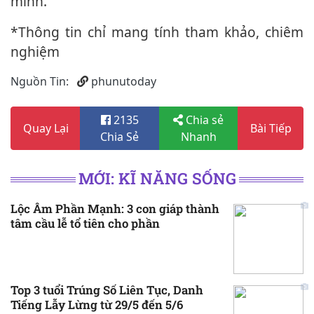
mình.
*Thông tin chỉ mang tính tham khảo, chiêm
nghiệm
Nguồn Tin:
phunutoday
2135
Chia sẻ
Quay Lại
Bài Tiếp
Chia Sẻ
Nhanh
MỚI: KĨ NĂNG SỐNG
Lộc Âm Phần Mạnh: 3 con giáp thành
tâm cầu lễ tổ tiên cho phần
Top 3 tuổi Trúng Số Liên Tục, Danh
Tiếng Lẫy Lừng từ 29/5 đến 5/6