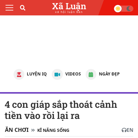
Xã Luận
xã hội luận bàn
LUYỆN IQ
VIDEOS
NGÀY ĐẸP
4 con giáp sắp thoát cảnh
tiền vào rồi lại ra
ĂN CHƠI
EN
KĨ NĂNG SỐNG