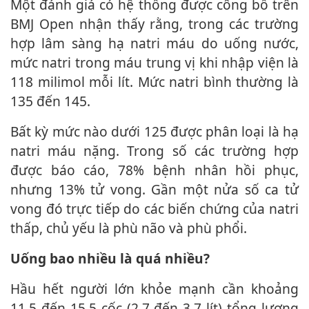
Một đánh giá có hệ thống được công bố trên
BMJ Open nhận thấy rằng, trong các trường
hợp lâm sàng hạ natri máu do uống nước,
mức natri trong máu trung vị khi nhập viện là
118 milimol mỗi lít. Mức natri bình thường là
135 đến 145.
Bất kỳ mức nào dưới 125 được phân loại là hạ
natri máu nặng. Trong số các trường hợp
được báo cáo, 78% bệnh nhân hồi phục,
nhưng 13% t‌ử von‌g. Gần một nửa số ca t‌ử
von‌g đó trực tiếp do các biến chứng của natri
thấp, chủ yếu là phù não và phù phổi.
Uống bao nhiều là quá nhiều?
Hầu hết người lớn khỏe mạnh cần khoảng
11,5 đến 15,5 cốc (2,7 đến 3,7 lít) tổng lượng