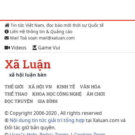
Tin tức Việt Nam, đọc báo mới thời sự Quốc tế
Liên Hệ thông tin & Quảng cáo
Mail Toà soạn mail@xaluan.com
Videos
Game Vui
Xã Luận
xã hội luận bàn
THẾ GIỚI
XÃ HỘI VN
KINH TẾ
VĂN HÓA
THỂ THAO
KHOA HỌC CÔNG NGHỆ
ĂN CHƠI
ĐỌC TRUYỆN
GIA ĐÌNH
© Copyright 2006-2020 , All rights reserved
®
Nội dung tin tức giải trí tổng hợp
tại Xaluan.com và
Đối tác giữ bản quyền.
©
User"s Help, Policy, Terms
|
Cookies Term