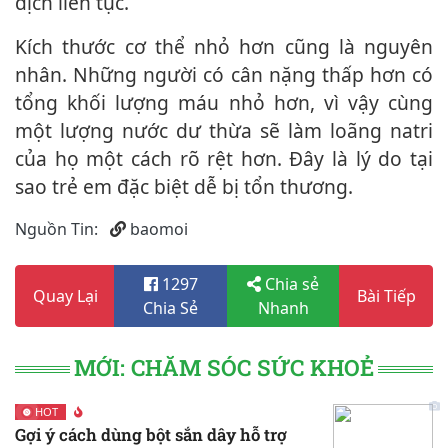
dịch liên tục.
Kích thước c‌ơ th‌ể nhỏ hơn cũng là nguyên
nhân. Những người có cân nặng thấp hơn có
tổng khối lượng máu nhỏ hơn, vì vậy cùng
một lượng nước dư thừa sẽ làm loãng natri
của họ một cách rõ rệt hơn. Đây là lý do tại
sao trẻ em đặc biệt dễ bị tổn thương.
Nguồn Tin:
baomoi
1297
Chia sẻ
Quay Lại
Bài Tiếp
Chia Sẻ
Nhanh
MỚI: CHĂM SÓC SỨC KHOẺ
HOT
Gợi ý cách dùng bột sắn dây hỗ trợ