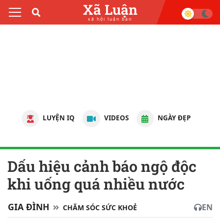
Xã Luận
xã hội luận bàn
LUYỆN IQ
VIDEOS
NGÀY ĐẸP
Dấu hiệu cảnh báo ngộ độc
khi uống quá nhiều nước
GIA ĐÌNH
EN
CHĂM SÓC SỨC KHOẺ