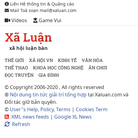
Liên Hệ thông tin & Quảng cáo
Mail Toà soạn mail@xaluan.com
Videos
Game Vui
Xã Luận
xã hội luận bàn
THẾ GIỚI
XÃ HỘI VN
KINH TẾ
VĂN HÓA
THỂ THAO
KHOA HỌC CÔNG NGHỆ
ĂN CHƠI
ĐỌC TRUYỆN
GIA ĐÌNH
© Copyright 2006-2020 , All rights reserved
®
Nội dung tin tức giải trí tổng hợp
tại Xaluan.com và
Đối tác giữ bản quyền.
©
User"s Help, Policy, Terms
|
Cookies Term
XML news feeds
|
Google XL News
Refresh