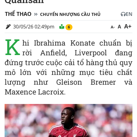
THỂ THAO
EN
CHUYỂN NHƯỢNG CẦU THỦ
A+
30/05/26 02:49pm
A
A-
6
K
hi Ibrahima Konate chuẩn bị
rời Anfield, Liverpool đang
đứng trước cuộc cải tổ hàng thủ quy
mô lớn với những mục tiêu chất
lượng như Gleison Bremer và
Maxence Lacroix.