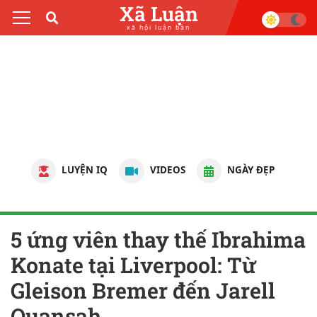
Xã Luận
xã hội luận bàn
LUYỆN IQ
VIDEOS
NGÀY ĐẸP
5 ứng viên thay thế Ibrahima
Konate tại Liverpool: Từ
Gleison Bremer đến Jarell
Quansah