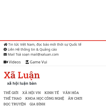
Tin tức Việt Nam, đọc báo mới thời sự Quốc tế
Liên Hệ thông tin & Quảng cáo
Mail Toà soạn mail@xaluan.com
Videos
Game Vui
Xã Luận
xã hội luận bàn
THẾ GIỚI
XÃ HỘI VN
KINH TẾ
VĂN HÓA
THỂ THAO
KHOA HỌC CÔNG NGHỆ
ĂN CHƠI
ĐỌC TRUYỆN
GIA ĐÌNH