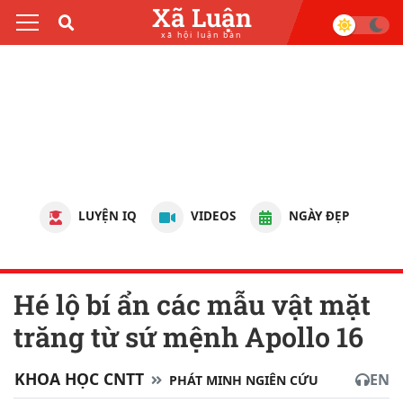
Xã Luận
xã hội luận bàn
LUYỆN IQ
VIDEOS
NGÀY ĐẸP
Hé lộ bí ẩn các mẫu vật mặt
trăng từ sứ mệnh Apollo 16
KHOA HỌC CNTT
EN
PHÁT MINH NGIÊN CỨU