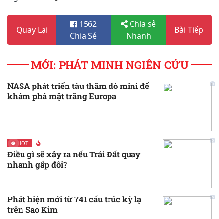
1562
Chia sẻ
Quay Lại
Bài Tiếp
Chia Sẻ
Nhanh
MỚI: PHÁT MINH NGIÊN CỨU
NASA phát triển tàu thăm dò mini để
khám phá mặt trăng Europa
HOT
Điều gì sẽ xảy ra nếu Trái Đất quay
nhanh gấp đôi?
Phát hiện mới từ 741 cấu trúc kỳ lạ
trên Sao Kim