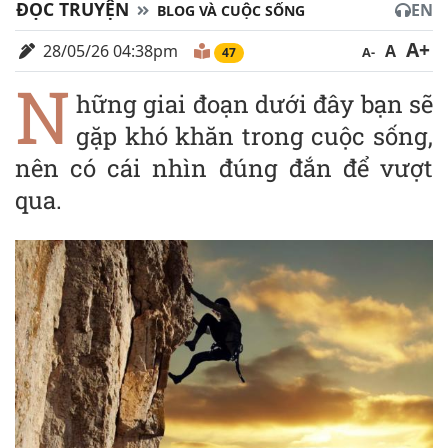
ĐỌC TRUYỆN
EN
BLOG VÀ CUỘC SỐNG
A+
28/05/26 04:38pm
A
A-
47
N
hững giai đoạn dưới đây bạn sẽ
gặp khó khăn trong cuộc sống,
nên có cái nhìn đúng đắn để vượt
qua.