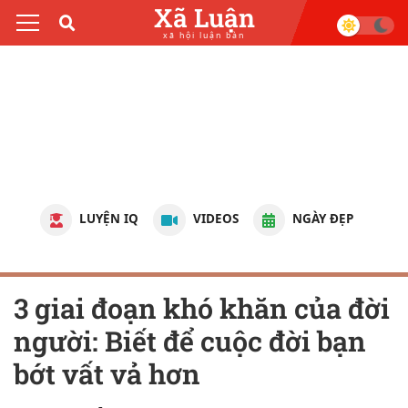
Xã Luận
xã hội luận bàn
LUYỆN IQ
VIDEOS
NGÀY ĐẸP
3 giai đoạn khó khăn của đời
người: Biết để cuộc đời bạn
bớt vất vả hơn