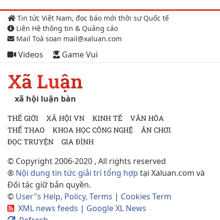
Tin tức Việt Nam, đọc báo mới thời sự Quốc tế
Liên Hệ thông tin & Quảng cáo
Mail Toà soạn mail@xaluan.com
Videos
Game Vui
Xã Luận
xã hội luận bàn
THẾ GIỚI
XÃ HỘI VN
KINH TẾ
VĂN HÓA
THỂ THAO
KHOA HỌC CÔNG NGHỆ
ĂN CHƠI
ĐỌC TRUYỆN
GIA ĐÌNH
© Copyright 2006-2020 , All rights reserved
®
Nội dung tin tức giải trí tổng hợp
tại Xaluan.com và
Đối tác giữ bản quyền.
©
User"s Help, Policy, Terms
|
Cookies Term
XML news feeds
|
Google XL News