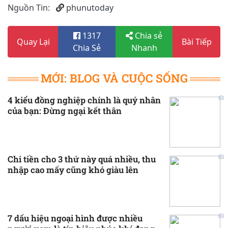
Nguồn Tin:
phunutoday
1317
Chia sẻ
Quay Lại
Bài Tiếp
Chia Sẻ
Nhanh
MỚI: BLOG VÀ CUỘC SỐNG
4 kiểu đồng nghiệp chính là quý nhân
của bạn: Đừng ngại kết thân
Chi tiền cho 3 thứ này quá nhiều, thu
nhập cao mấy cũng khó giàu lên
7 dấu hiệu ngoại hình được nhiều