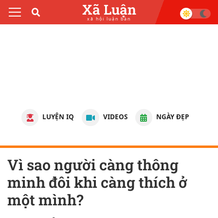
Xã Luận
xã hội luận bàn
LUYỆN IQ
VIDEOS
NGÀY ĐẸP
Vì sao người càng thông
minh đôi khi càng thích ở
một mình?