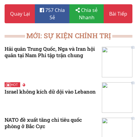
757 Chia
Chia sẻ
Quay Lại
Bài Tiếp
Sẻ
Nhanh
MỚI: SỰ KIỆN CHÍNH TRỊ
Hải quân Trung Quốc, Nga và Iran hội
quân tại Nam Phi tập trận chung
HOT
Israel không kích dữ dội vào Lebanon
NATO đề xuất tăng chi tiêu quốc
phòng ở Bắc Cực