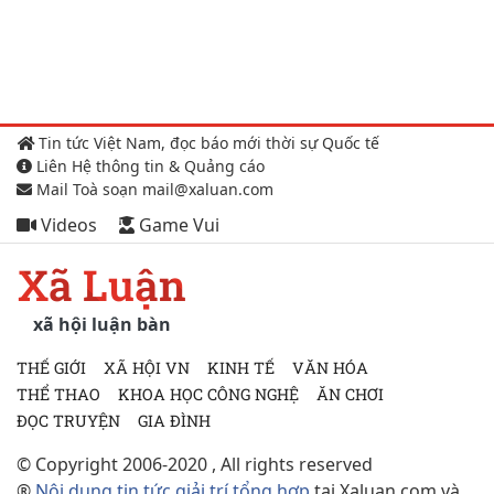
Tin tức Việt Nam, đọc báo mới thời sự Quốc tế
Liên Hệ thông tin & Quảng cáo
Mail Toà soạn mail@xaluan.com
Videos
Game Vui
Xã Luận
xã hội luận bàn
THẾ GIỚI
XÃ HỘI VN
KINH TẾ
VĂN HÓA
THỂ THAO
KHOA HỌC CÔNG NGHỆ
ĂN CHƠI
ĐỌC TRUYỆN
GIA ĐÌNH
© Copyright 2006-2020 , All rights reserved
®
Nội dung tin tức giải trí tổng hợp
tại Xaluan.com và