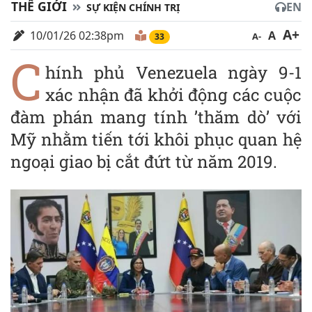
THẾ GIỚI
EN
SỰ KIỆN CHÍNH TRỊ
A+
10/01/26 02:38pm
A
A-
32
C
hính phủ Venezuela ngày 9-1
xác nhận đã khởi động các cuộc
đàm phán mang tính ’thăm dò’ với
Mỹ nhằm tiến tới khôi phục quan hệ
ngoại giao bị cắt đứt từ năm 2019.