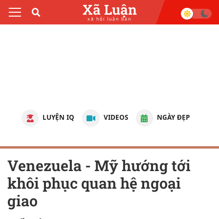
Xã Luận
xã hội luận bàn
LUYỆN IQ
VIDEOS
NGÀY ĐẸP
Venezuela - Mỹ hướng tới
khôi phục quan hệ ngoại
giao