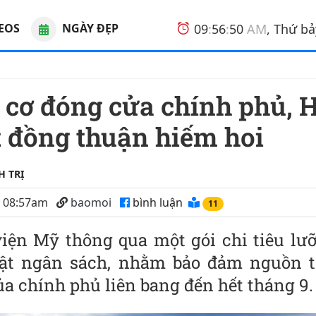
EOS
NGÀY ĐẸP
09
:
56
:
50
AM
, Thứ b
 đồng thuận hiếm hoi
H TRỊ
6 08:57am
baomoi
bình luận
10
viện Mỹ thông qua một gói chi tiêu lư
ật ngân sách, nhằm bảo đảm nguồn t
ủa chính phủ liên bang đến hết tháng 9.