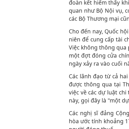
đoàn kết hiếm thấy khi
quan như Bộ Nội vụ, c
các Bộ Thương mại cũ
Cho đến nay, Quốc hội Mỹ mới chỉ thông qua 3 trong số 12 dự luật chi tiêu thường
niên để cung cấp tài c
Việc không thông qua p
một đợt đóng cửa chính
ngày xảy ra vào cuối n
Các lãnh đạo từ cả hai đảng đều ủng hộ dự luật mới nhất, báo hiệu khả năng cao
được thông qua tại T
việc về các dự luật ch
này, gọi đây là "một dự
Các nghị sĩ đảng Cộng hòa cho biết, tổng giá trị của các dự luật, mà đảng Cộng
hòa ước tính khoảng 17