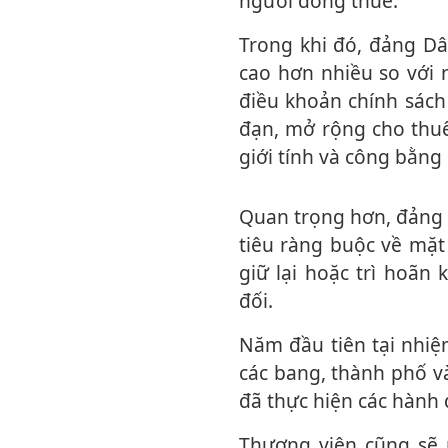
người đóng thuế.
Trong khi đó, đảng Dân chủ phản bác rằng, họ đã có thể đàm phán mức chi tiêu
cao hơn nhiều so với 
điều khoản chính sách
đạn, mở rộng cho thuê
giới tính và công bằng c
Quan trọng hơn, đảng Dân chủ cho biết, dự luật này cũng bao gồm các yêu cầu chi
tiêu ràng buộc về mặt
giữ lại hoặc trì hoãn
đối.
Năm đầu tiên tại nhiệm của ông Trump đã phải đối mặt với hàng chục vụ kiện từ
các bang, thành phố v
đã thực hiện các hành 
Thượng viện cũng sẽ phải thông qua dự luật này trước khi Tổng thống Donald