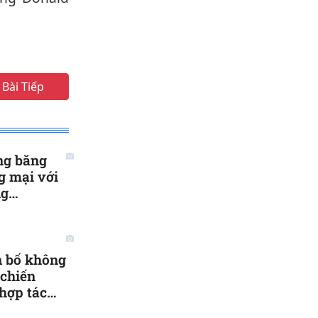
Bài Tiếp
ng băng
g mại với
ng
n bố không
 chiến
 hợp tác