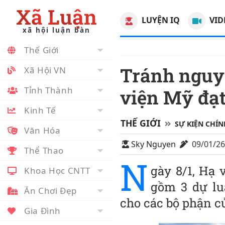
Xã Luận
LUYỆN IQ
VID
xã hội luận bàn
Thế Giới
Tránh nguy cơ đóng cửa chính phủ, Hạ
Xã Hội VN
Tỉnh Thành
viện Mỹ đạt
Kinh Tế
THẾ GIỚI
SỰ KIỆN CHÍN
Văn Hóa
Sky Nguyen
09/01/2
Thể Thao
N
gày 8/1, Hạ 
Khoa Học CNTT
gồm 3 dự lu
Ăn Chơi Đẹp
cho các bộ phận c
Gia Đình