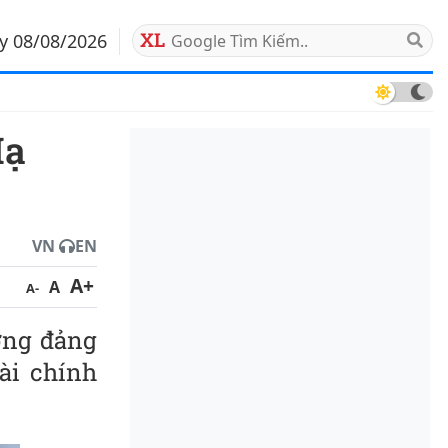
ảy 08/08/2026
VN
EN
A+
A
A-
ỡng đảng
ài chính