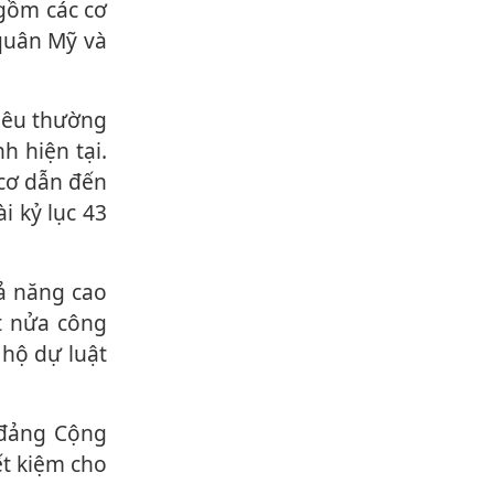
 gồm các cơ
quân Mỹ và
h hiện tại.
 cơ dẫn đến
i kỷ lục 43
t nửa công
 hộ dự luật
ết kiệm cho