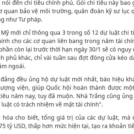
 nói đến chi tiêu chính phủ. Gói chi tiêu này bao
ơ quan bảo vệ môi trường, quân đoàn kỹ sư lục 
ng như Tư pháp.
hính cho các cơ quan liên bang trong năm tài chín
hần còn lại trước thời hạn ngày 30/1 sẽ có nguy
 phủ khác, chỉ vài tuần sau đợt đóng cửa kéo dà
ăm ngoái.
hượng viện, giúp Quốc hội hoàn thành được mộ
i tiêu năm nay, tuy đã muộn. Nhà Trắng cũng ủng
 luật có trách nhiệm về mặt tài chính".
5 tỷ USD, thấp hơn mức hiện tại, tạo ra khoản ti