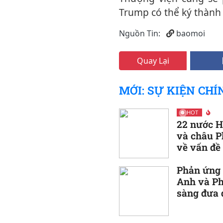
Trump có thể ký thành 
Nguồn Tin:
baomoi
Quay Lại
MỚI: SỰ KIỆN CHÍ
HOT
22 nước H
và châu Ph
về vấn đề
Phản ứng 
Anh và Ph
sàng đưa 