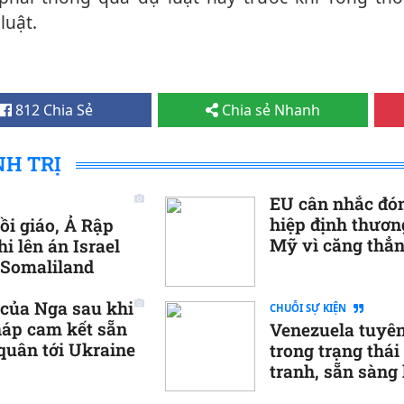
luật.
812 Chia Sẻ
Chia sẻ Nhanh
NH TRỊ
EU cân nhắc đó
hiệp định thươn
ồi giáo, Ả Rập
Mỹ vì căng thẳ
i lên án Israel
Greenland
 Somaliland
của Nga sau khi
CHUỖI SỰ KIỆN
áp cam kết sẵn
Venezuela tuyê
quân tới Ukraine
trong trạng thái
tranh, sẵn sàng
với Mỹ