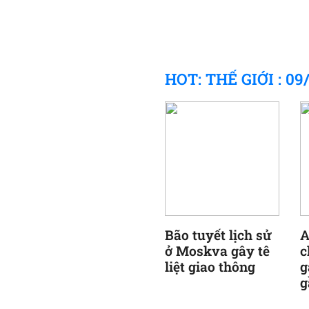
HOT: THẾ GIỚI : 09
Bão tuyết lịch sử
A
ở Moskva gây tê
c
liệt giao thông
g
g