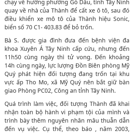
chạy về hướng phường Gò Dầu, tỉnh Tây Ninh
quay về nhà của Thành để cất xe ô tô, sau đó
điều khiển xe mô tô của Thành hiệu Sonic,
biển số 70 C1- 403.83 để bỏ trốn.
Bà S. được gia đình đưa đến bệnh viện đa
khoa Xuyên Á Tây Ninh cấp cứu, nhưng đến
11h50 cùng ngày thì t‌ử von‌g. Đến khoảng
14h cùng ngày, lực lượng Đồn Biên phòng Mỹ
Quý phát hiện đối tượng đang trốn tại khu
vực ấp Tho Mo, xã Mỹ Quý nên bắt giữ bàn
giao Phòng PC02, Công an tỉnh Tây Ninh.
Quá trình làm việc, đối tượng Thành đã khai
nhận toàn bộ hành vi phạm tội của mình và
trình bày thêm nguyên nhân mâu thuẫn dẫn
đến vụ việc. Cụ thể, theo báo , năm 2003,