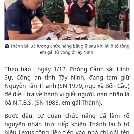
Thành bị lực lượng chức năng bắt giữ sau khi lái ô tô tông
em gái t‌ử von‌g ở Tây Ninh.
Theo báo , ngày 1/12, Phòng Cảnh sát Hình
Sự, Công an tỉnh Tây Ninh, đang tạm giữ
Nguyễn Tấn Thành (SN 1979, ngụ xã Bến Cầu)
để điều tra về hành vi giết người. nạn nhân là
bà N.T.B.S. (SN 1983, em gái Thành).
Bước đầu, cơ quan chức năng đã làm rõ
nguyên nhân trực tiếp khiến Thành lái ô tô
hiệu Lexus tông liên tiếp vào nhà chị gái tên