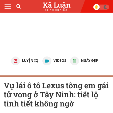
Xã Luận
xã hội luận bàn
LUYỆN IQ
VIDEOS
NGÀY ĐẸP
Vụ lái ô tô Lexus tông em gái
t‌ử von‌g ở Tây Ninh: tiết lộ
tình tiết không ngờ