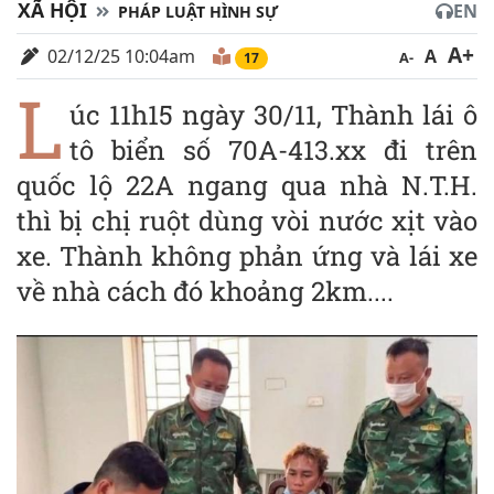
XÃ HỘI
EN
PHÁP LUẬT HÌNH SỰ
A+
02/12/25 10:04am
A
A-
17
L
úc 11h15 ngày 30/11, Thành lái ô
tô biển số 70A-413.xx đi trên
quốc lộ 22A ngang qua nhà N.T.H.
thì bị chị ruột dùng vòi nước xịt vào
xe. Thành không phản ứng và lái xe
về nhà cách đó khoảng 2km....