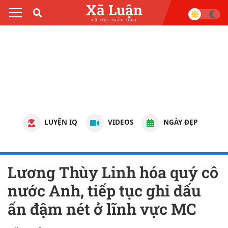
Xã Luận
xã hội luận bàn
LUYỆN IQ
VIDEOS
NGÀY ĐẸP
Lương Thùy Linh hóa quý cô
nước Anh, tiếp tục ghi dấu
ấn đậm nét ở lĩnh vực MC