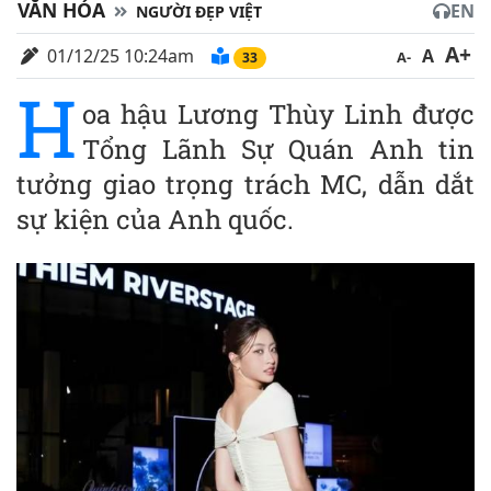
VĂN HÓA
EN
NGƯỜI ĐẸP VIỆT
A+
01/12/25 10:24am
A
A-
33
H
oa hậu Lương Thùy Linh được
Tổng Lãnh Sự Quán Anh tin
tưởng giao trọng trách MC, dẫn dắt
sự kiện của Anh quốc.