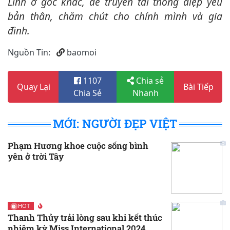
Linh ở góc khác, để truyền tải thông điệp yêu
bản thân, chăm chút cho chính mình và gia
đình.
Nguồn Tin:
baomoi
1107
Chia sẻ
Quay Lại
Bài Tiếp
Chia Sẻ
Nhanh
MỚI: NGƯỜI ĐẸP VIỆT
Phạm Hương khoe cuộc sống bình
yên ở trời Tây
HOT
Thanh Thủy trải lòng sau khi kết thúc
nhiệm kỳ Miss International 2024