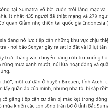
hà. Ít nhất 435 người đã thiệt mạng và 279 ngư
Cơ quan Giảm nhẹ thiên tai quốc gia Indonesia 
a - nơi bão Senyar gây ra sạt lở đất và lũ lụt tàn
nh rừng mưa xanh mướt, núi lửa hoạt động và qu
hủng.
n lấy quần áo của mình, nhưng nhà tôi bị sập rồi”
ó mùa khiến các con sông tràn bờ ở tỉnh Bắc Suma