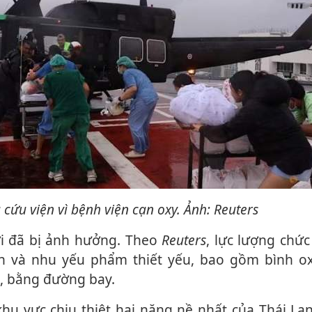
g cứu viện vì bệnh viện cạn oxy. Ảnh: Reuters
ời đã bị ảnh hưởng. Theo
Reuters
, lực lượng chứ
 và nhu yếu phẩm thiết yếu, bao gồm bình ox
, bằng đường bay.