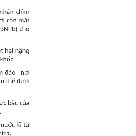
ời còn mất
(BNPB) cho
 khốc.
ần thể đười
.
tra.