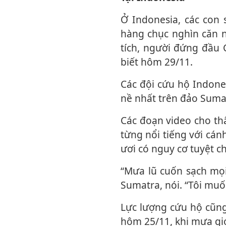
Ở Indonesia, các con sông tại Sumatra vỡ bờ, cuốn trôi làng mạc và nhấn chìm
hàng chục nghìn căn n
tích, người đứng đầu 
biết hôm 29/11.
Các đội cứu hộ Indonesia đang nỗ lực tiếp cận những khu vực chịu thiệt hại nặng
nề nhất trên đảo Sumatr
Các đoạn video cho thấy trực thăng vận chuyển hàng cứu trợ xuống hòn đảo - nơi
từng nổi tiếng với cá
ươi có nguy cơ tuyệt c
“Mưa lũ cuốn sạch mọi thứ”, một cư dân ở huyện Bireuen, tỉnh Aceh, cực bắc của
Sumatra, nói. “Tôi muố
Lực lượng cứu hộ cũng cố gắng tiếp cận cư dân bị mắc kẹt trong dòng nước lũ từ
hôm 25/11, khi mưa gi