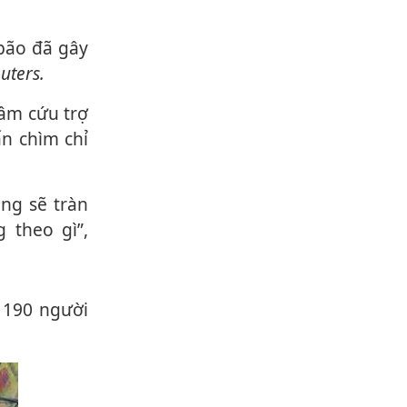
uters.
ấn chìm chỉ
 theo gì”,
 190 người