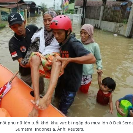
ột phụ nữ lớn tuổi khỏi khu vực bị ngập do mưa lớn ở Deli Serda
Sumatra, Indonesia. Ảnh: Reuters.