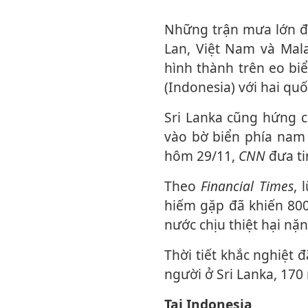
Những trận mưa lớn đã gây ra lũ lụt, tàn phá một số khu vực của Indonesia, Thái
Lan, Việt Nam và Mala
hình thành trên eo bi
(Indonesia) với hai quốc
Sri Lanka cũng hứng chịu cơn bão khác. Lượng mưa lớn từ cơn bão này đang đổ
vào bờ biển phía nam
hôm 29/11,
CNN
đưa ti
Theo
Financial Times
, 
hiếm gặp đã khiến 800
nước chịu thiệt hại nặ
Thời tiết khắc nghiệt đã cướp đi sinh mạng của ít nhất 435 người ở Indonesia, 190
người ở Sri Lanka, 170
Tại Indonesia