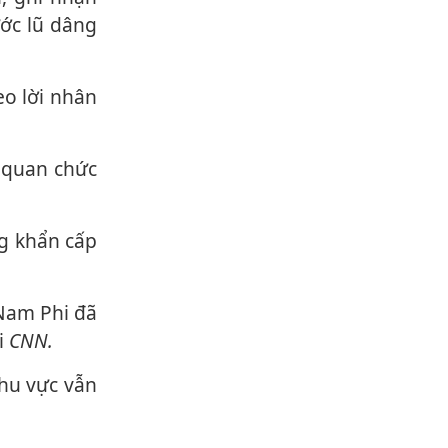
ước lũ dâng
i
CNN.