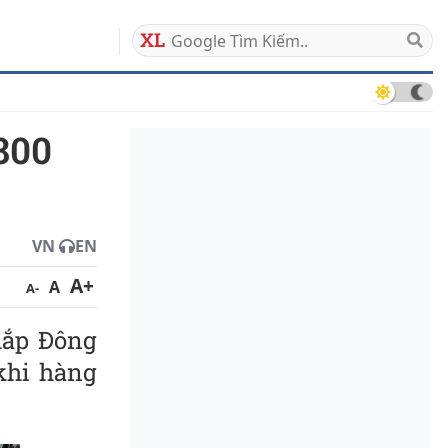
06/08/2026
VN
EN
A+
A
A-
khắp Đông
khi hàng