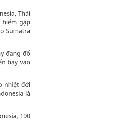
i hiếm gặp
ảo Sumatra
ến bay vào
 nhiệt đới
ndonesia là