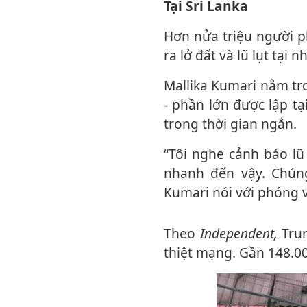
Tại Sri Lanka
Hơn nửa triệu người phải hứng chịu sức tàn phá của bão Ditwah. Cơn bão đã gây
ra lở đất và lũ lụt tại
Mallika Kumari nằm trong số hơn 78.000 người được sơ tán đến trung tâm cứu trợ
- phần lớn được lập tạ
trong thời gian ngắn.
“Tôi nghe cảnh báo lũ lụt trên TV, nhưng chúng tôi không nghĩ con sông sẽ tràn
nhanh đến vậy. Chúng
Kumari nói với phóng v
Theo
Independent,
Tru
thiệt mạng. Gần 148.000