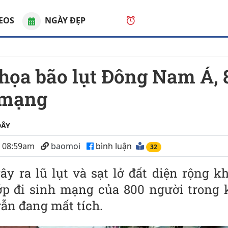
EOS
NGÀY ĐẸP
05
:
44
:
24
AM
, Thứ năm 
 mạng
ĐÂY
5 08:59am
baomoi
bình luận
39
ây ra lũ lụt và sạt lở đất diện rộng 
p đi sinh mạng của 800 người trong 
ẫn đang mất tích.