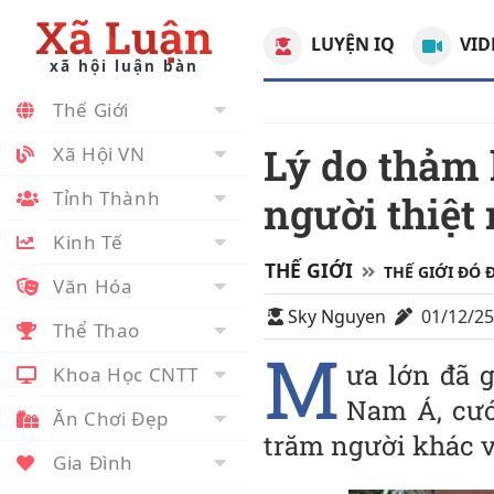
Xã Luận
LUYỆN IQ
VID
xã hội luận bàn
Thế Giới
Lý do thảm họa bão lụt Đông Nam Á, 800
Xã Hội VN
Tỉnh Thành
người thiệt
Kinh Tế
THẾ GIỚI
THẾ GIỚI ĐÓ 
Văn Hóa
Sky Nguyen
01/12/2
Thể Thao
M
ưa lớn đã g
Khoa Học CNTT
Nam Á, cướ
Ăn Chơi Đẹp
trăm người khác v
Gia Đình