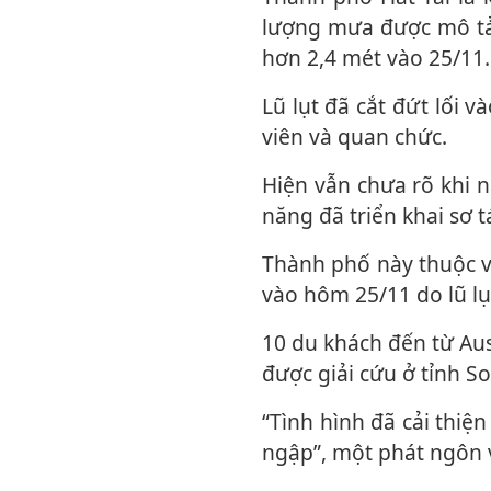
lượng mưa được mô tả 
hơn 2,4 mét vào 25/11.
Lũ lụt đã cắt đứt lối vào khu sản khoa đang chăm sóc 30 trẻ sơ sinh, theo lời nhân
viên và quan chức.
Hiện vẫn chưa rõ khi nào điện sẽ được khôi phục ở khu vực này. Các cơ quan chức
năng đã triển khai sơ 
Thành phố này thuộc vùng Songkhla, nơi chính phủ đã ban bố tình trạng khẩn cấp
vào hôm 25/11 do lũ lụ
10 du khách đến từ Australia, Anh, Trung Quốc, Malaysia, Singapore và Nam Phi đã
được giải cứu ở tỉnh S
“Tình hình đã cải thiện đáng kể. Mực nước rút gần hết, chỉ còn một số khu vực vẫn
ngập”, một phát ngôn v