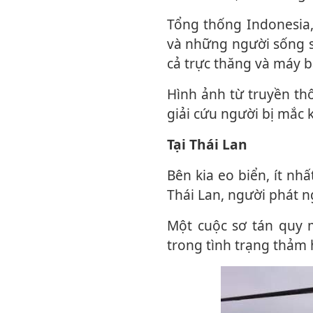
Tổng thống Indonesia, ông Prabowo Subianto, nói nhiều tuyến đường bị chia cắt
và những người sống só
cả trực thăng và máy b
Hình ảnh từ truyền thông địa phương cho thấy người dân dùng thuyền cao su để
giải cứu người bị mắc k
Tại Thái Lan
Bên kia eo biển, ít nhất 170 người đã thiệt mạng vì thời tiết cực đoan ở miền nam
Thái Lan, người phát n
Một cuộc sơ tán quy mô lớn đã được triển khai tại Hat Yai và khu vực được đặt
trong tình trạng thảm 