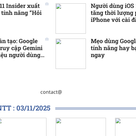
1 Insider xuất
Người dùng iOS 
 tính năng “Hỏi
tăng thời lượng 
iPhone với cài đ
giản
ân tạo: Google
Mẹo dùng Googl
truy cập Gemini
tính năng hay b
riệu người dùng
ngay
contact@
T : 03/11/2025