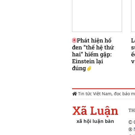
Phát hiện hố
L
đen “thế hệ thứ
s
hai” hiếm gặp:
ế
Einstein lại
v
đúng
Tin tức Việt Nam, đọc báo m
Xã Luận
TH
xã hội luận bàn
© 
®