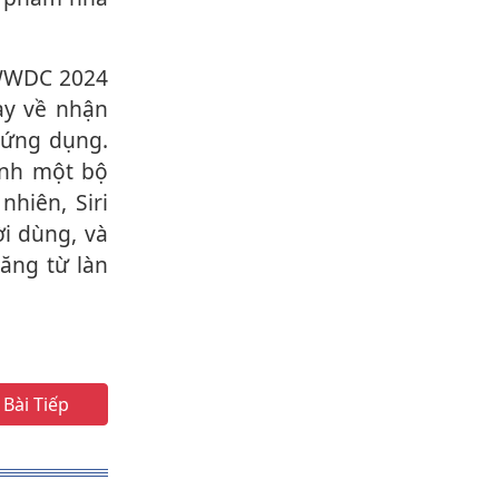
này về nhận
 ứng dụng.
hành một bộ
hiên, Siri
i dùng, và
tăng từ làn
Bài Tiếp