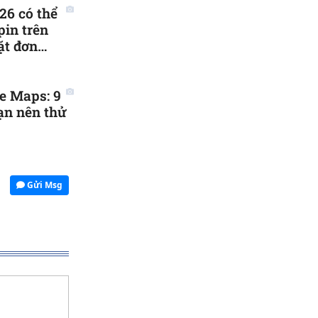
26 có thể
pin trên
ặt đơn
e Maps: 9
ạn nên thử
Gửi Msg