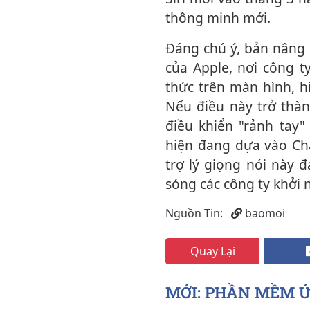
thông minh mới.
Đáng chú ý, bản nâng cấp Siri lần đầu tiên được công bố tại hội nghị WWDC 2024
của Apple, nơi công t
thức trên màn hình, 
Nếu điều này trở thàn
điều khiển "rảnh tay
hiện đang dựa vào Cha
trợ lý giọng nói này 
sóng các công ty khởi 
Nguồn Tin:
baomoi
Quay Lại
MỚI: PHẦN MỀM 