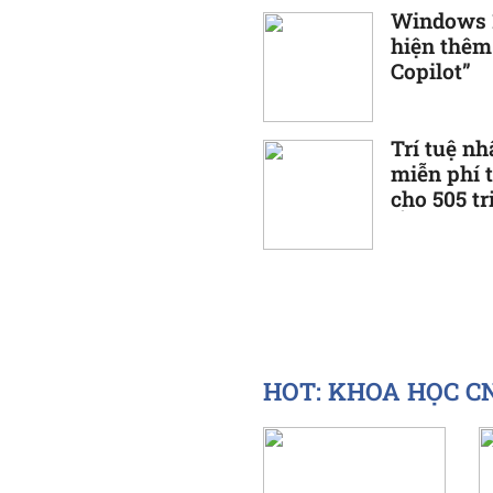
Windows 1
hiện thêm
Copilot”
Trí tuệ nh
miễn phí 
cho 505 t
Ấn Độ
HOT: KHOA HỌC CNT