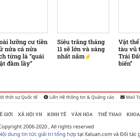
oài lưỡng cư tiền
Siêu trăng tháng
Vật thể
ử nửa cá nửa
11 sẽ lớn và sáng
tàu vũ 
ch từng là “quái
nhất năm
Trái Đấ
ật đầm lầy”
biến”
ới thời sự Quốc tế
Liên Hệ thông tin & Quảng cáo
Mail T
Ế GIỚI
XÃ HỘI VN
KINH TẾ
VĂN HÓA
THỂ THAO
KHOA
Copyright 2006-2020 , All rights reserved
Nội dung tin tức giải trí tổng hợp
tại Xaluan.com và Đối tác 