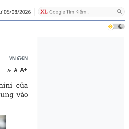
tư 05/08/2026
VN
EN
A+
A
A-
mini của
rung vào