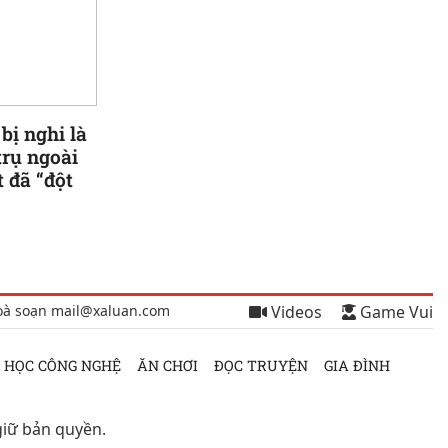
 bị nghi là
trụ ngoài
t đã “đột
oà soạn mail@xaluan.com
Videos
Game Vui
 HỌC CÔNG NGHỆ
ĂN CHƠI
ĐỌC TRUYỆN
GIA ĐÌNH
giữ bản quyền.