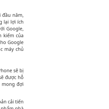
lại lợi ích
với Google,
m kiếm của
 cho Google
ác máy chủ
 sẽ được hỗ
g mong đợi
ản phẩm nhà