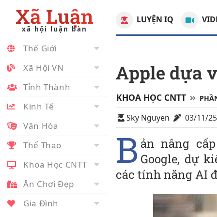
Xã Luận
LUYỆN IQ
VID
xã hội luận bàn
Thế Giới
Apple dựa v
Xã Hội VN
Tỉnh Thành
KHOA HỌC CNTT
PHẦ
Kinh Tế
Sky Nguyen
03/11/2
Văn Hóa
B
ản nâng cấp 
Thể Thao
Google, dự k
Khoa Học CNTT
các tính năng AI đ
Ăn Chơi Đẹp
Gia Đình