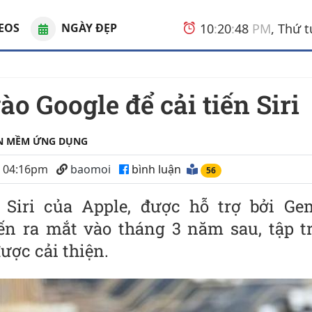
EOS
NGÀY ĐẸP
10
:
20
:
48
PM
, Thứ 
ào Google để cải tiến Siri
N MỀM ỨNG DỤNG
5 04:16pm
baomoi
bình luận
55
Siri của Apple, được hỗ trợ bởi Ge
iến ra mắt vào tháng 3 năm sau, tập t
ược cải thiện.