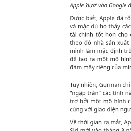
Apple ’dựa’ vào Google đ
Được biết, Apple đã tổ chức một cuộc thi giữa Anthropic và Google hồi đầu năm,
và mặc dù họ thấy các
tài chính tốt hơn cho
theo đó nhà sản xuất 
mình làm mặc định trê
để tạo ra một mô hình
đám mây riêng của mì
Tuy nhiên, Gurman chỉ ra rằng việc sử dụng Gemini không có nghĩa là iPhone sẽ bị
"ngập tràn" các tính nă
trợ bởi một mô hình 
cùng với giao diện ngư
Về thời gian ra mắt, Apple vẫn được cho là đang có kế hoạch triển khai bản cải tiến
Siri mới vào tháng 3 