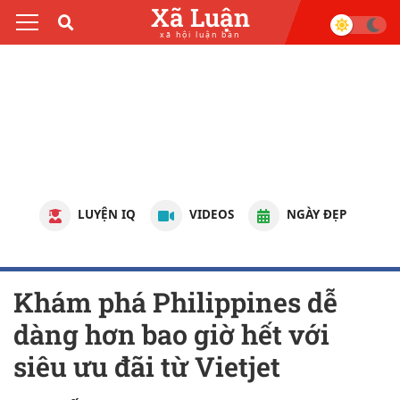
Xã Luận
xã hội luận bàn
LUYỆN IQ
VIDEOS
NGÀY ĐẸP
Khám phá Philippines dễ
dàng hơn bao giờ hết với
siêu ưu đãi từ Vietjet