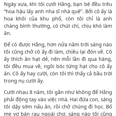
Ngày xưa, khi tôi cưới Hằng, bạn bè đều trêu
“hoa hậu lấy anh nha sĩ nhà quê”. Bởi cô ấy là
hoa khôi của khu phố, còn tôi chỉ là anh
chàng bình thường, có chút chí, chịu khó làm
ăn.
Để có được Hằng, hơn nửa năm trời sáng nào
tôi cũng chở cô ấy đi làm, chiều lại đón về. Cô
ấy thích ăn hạt dẻ, nên mỗi lần đi qua hàng,
tôi đều mua về, ngồi bóc từng hạt cho cô ấy
ăn. Cô ấy hay cười, còn tôi thì thấy cả bầu trời
trong nụ cười ấy.
Cưới nhau 8 năm, tôi gần như không để Hằng
phải động tay vào việc nhà. Hai đứa con, sáng
tôi dậy sớm nấu ăn, rồi chở chúng đi học. Bố
mẹ vợ bán rau ngoài chợ, sáng nào tôi cũng