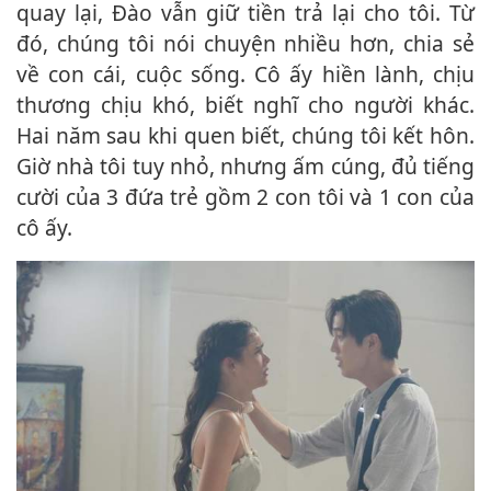
quay lại, Đào vẫn giữ tiền trả lại cho tôi. Từ
đó, chúng tôi nói chuyện nhiều hơn, chia sẻ
về con cái, cuộc sống. Cô ấy hiền lành, chịu
thương chịu khó, biết nghĩ cho người khác.
Hai năm sau khi quen biết, chúng tôi kết hôn.
Giờ nhà tôi tuy nhỏ, nhưng ấm cúng, đủ tiếng
cười của 3 đứa trẻ gồm 2 con tôi và 1 con của
cô ấy.