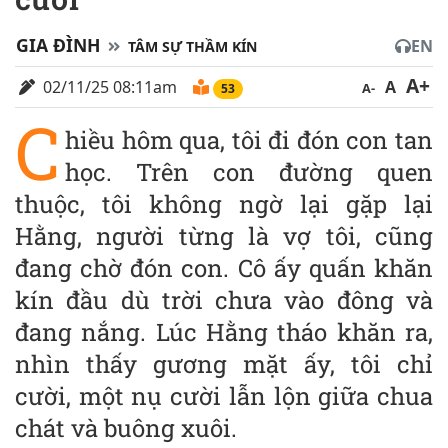
GIA ĐÌNH
EN
TÂM SỰ THẦM KÍN
A+
02/11/25 08:11am
A
A-
53
C
hiều hôm qua, tôi đi đón con tan
học. Trên con đường quen
thuộc, tôi không ngờ lại gặp lại
Hằng, người từng là vợ tôi, cũng
đang chờ đón con. Cô ấy quấn khăn
kín đầu dù trời chưa vào đông và
đang nắng. Lúc Hằng tháo khăn ra,
nhìn thấy gương mặt ấy, tôi chỉ
cười, một nụ cười lẫn lộn giữa chua
chát và buông xuôi.