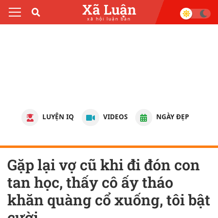
Xã Luận
xã hội luận bàn
LUYỆN IQ
VIDEOS
NGÀY ĐẸP
Gặp lại vợ cũ khi đi đón con
tan học, thấy cô ấy tháo
khăn quàng cổ xuống, tôi bật
cười