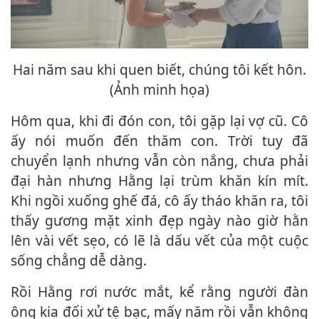
Hai năm sau khi quen biết, chúng tôi kết hôn.
(Ảnh minh họa)
Hôm qua, khi đi đón con, tôi gặp lại vợ cũ. Cô
ấy nói muốn đến thăm con. Trời tuy đã
chuyển lạnh nhưng vẫn còn nắng, chưa phải
đại hàn nhưng Hằng lại trùm khăn kín mít.
Khi ngồi xuống ghế đá, cô ấy tháo khăn ra, tôi
thấy gương mặt xinh đẹp ngày nào giờ hằn
lên vài vết sẹo, có lẽ là dấu vết của một cuộc
sống chẳng dễ dàng.
Rồi Hằng rơi nước mắt, kể rằng người đàn
ông kia đối xử tệ bạc, mấy năm rồi vẫn không