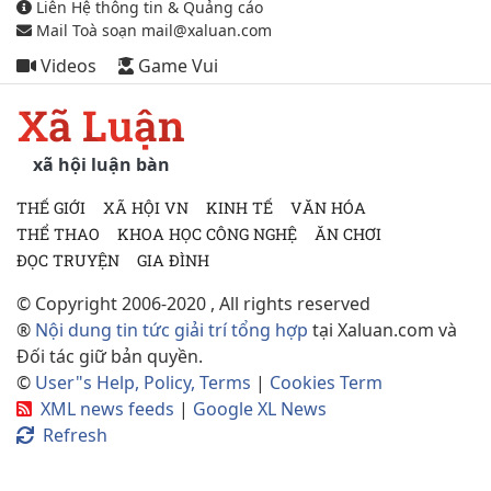
Liên Hệ thông tin & Quảng cáo
Mail Toà soạn mail@xaluan.com
Videos
Game Vui
Xã Luận
xã hội luận bàn
THẾ GIỚI
XÃ HỘI VN
KINH TẾ
VĂN HÓA
THỂ THAO
KHOA HỌC CÔNG NGHỆ
ĂN CHƠI
ĐỌC TRUYỆN
GIA ĐÌNH
© Copyright 2006-2020 , All rights reserved
®
Nội dung tin tức giải trí tổng hợp
tại Xaluan.com và
Đối tác giữ bản quyền.
©
User"s Help, Policy, Terms
|
Cookies Term
XML news feeds
|
Google XL News
Refresh