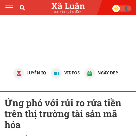
Xã Luận
xã hội luận bàn
LUYỆN IQ
VIDEOS
NGÀY ĐẸP
Ứng phó với rủi ro rửa tiền
trên thị trường tài sản mã
hóa