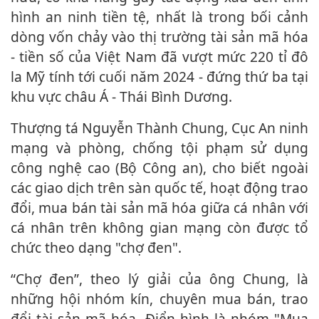
hình an ninh tiền tệ, nhất là trong bối cảnh
dòng vốn chảy vào thị trường tài sản mã hóa
- tiền số của Việt Nam đã vượt mức 220 tỉ đô
la Mỹ tính tới cuối năm 2024 - đứng thứ ba tại
khu vực châu Á - Thái Bình Dương.
Thượng tá Nguyễn Thành Chung, Cục An ninh
mạng và phòng, chống tội phạm sử dụng
công nghệ cao (Bộ Công an), cho biết ngoài
các giao dịch trên sàn quốc tế, hoạt động trao
đổi, mua bán tài sản mã hóa giữa cá nhân với
cá nhân trên không gian mạng còn được tổ
chức theo dạng "chợ đen".
“Chợ đen”, theo lý giải của ông Chung, là
những hội nhóm kín, chuyên mua bán, trao
đổi tài sản mã hóa. Điển hình là nhóm "Mua