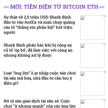
MỚI: TIỀN ĐIỆN TỬ BITCOIN ETH
Sự thật về 2,5 triệu USD Shark Bình
đầu tư vào AntEx và màn chạy quảng
cáo tố “thằng em phản bội” hút triệu
người
Shark Bình phản bác khi bị cộng sự
cũ tố ‘úp bô’, đã làm việc với công an
nhưng không xử lý được
Loạt “ông lớn” ồ ạt nhập cuộc sân chơi
tài sản mã hóa, nhà đầu tư cần lưu ý
điều gì?
Nở rộ sàn giao dịch tài sản số: Cuộc
chơi “ít nhưng mạnh” của các ông lớn