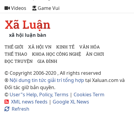
Videos
Game Vui
Xã Luận
xã hội luận bàn
THẾ GIỚI
XÃ HỘI VN
KINH TẾ
VĂN HÓA
THỂ THAO
KHOA HỌC CÔNG NGHỆ
ĂN CHƠI
ĐỌC TRUYỆN
GIA ĐÌNH
© Copyright 2006-2020 , All rights reserved
®
Nội dung tin tức giải trí tổng hợp
tại Xaluan.com và
Đối tác giữ bản quyền.
©
User"s Help, Policy, Terms
|
Cookies Term
XML news feeds
|
Google XL News
Refresh