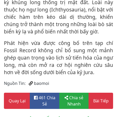
kỳ khủng long thống trị mặt đất. Loài này
thuộc họ ngư long (Ichthyosauria), nổi bật với
chiếc hàm trên kéo dài dị thường, khiến
chúng trở thành một trong những loài bò sát
biển kỳ lạ và phổ biến nhất thời bấy giờ.
Phát hiện vừa được công bố trên tạp chí
Fossil Record không chỉ bổ sung một mảnh
ghép quan trọng vào lịch sử tiến hóa của ngư
long, mà còn mở ra cơ hội nghiên cứu sâu
hơn về đời sống dưới biển của kỷ Jura.
Nguồn Tin:
baomoi
461 Chia
Chia sẻ
Quay Lại
Bài Tiếp
Sẻ
Nhanh