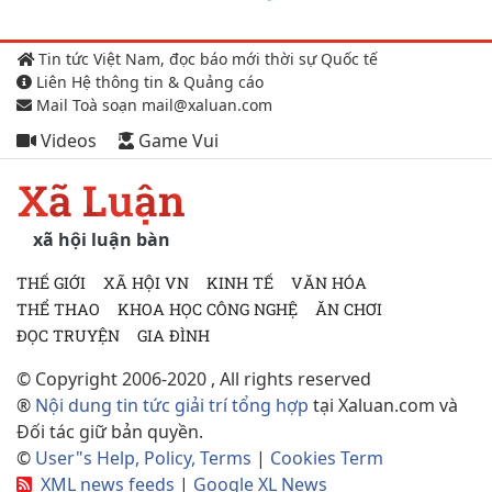
Tin tức Việt Nam, đọc báo mới thời sự Quốc tế
Liên Hệ thông tin & Quảng cáo
Mail Toà soạn mail@xaluan.com
Videos
Game Vui
Xã Luận
xã hội luận bàn
THẾ GIỚI
XÃ HỘI VN
KINH TẾ
VĂN HÓA
THỂ THAO
KHOA HỌC CÔNG NGHỆ
ĂN CHƠI
ĐỌC TRUYỆN
GIA ĐÌNH
© Copyright 2006-2020 , All rights reserved
®
Nội dung tin tức giải trí tổng hợp
tại Xaluan.com và
Đối tác giữ bản quyền.
©
User"s Help, Policy, Terms
|
Cookies Term
XML news feeds
|
Google XL News