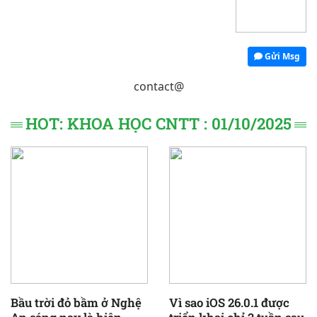
Gửi Msg
contact@
HOT: KHOA HỌC CNTT : 01/10/2025
Bầu trời đỏ bầm ở Nghệ
Vì sao iOS 26.0.1 được