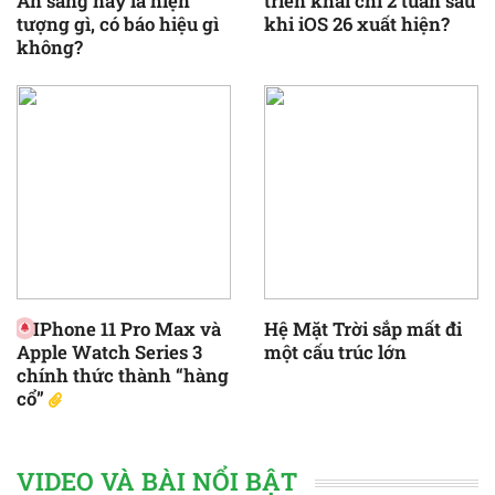
An sáng nay là hiện
triển khai chỉ 2 tuần sau
tượng gì, có báo hiệu gì
khi iOS 26 xuất hiện?
không?
IPhone 11 Pro Max và
Hệ Mặt Trời sắp mất đi
Apple Watch Series 3
một cấu trúc lớn
chính thức thành “hàng
cổ”
VIDEO VÀ BÀI NỔI BẬT