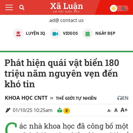
Xã Luận
xã hội luận bàn
ad@ contact us
LUYỆN IQ
VIDEOS
NGÀY ĐẸP
Phát hiện quái vật biển 180
triệu năm nguyên vẹn đến
khó tin
KHOA HỌC CNTT
EN
THẾ GIỚI TỰ NHIÊN
A+
01/10/25 10:25am
A
A-
8
C
ác nhà khoa học đã công bố một