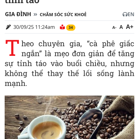
GIA ĐÌNH
EN
CHĂM SÓC SỨC KHOẺ
A+
30/09/25 11:24am
A
A-
34
T
heo chuyên gia, “cà phê giấc
ngắn” là mẹo đơn giản để tăng
sự tỉnh táo vào buổi chiều, nhưng
không thể thay thế lối sống lành
mạnh.