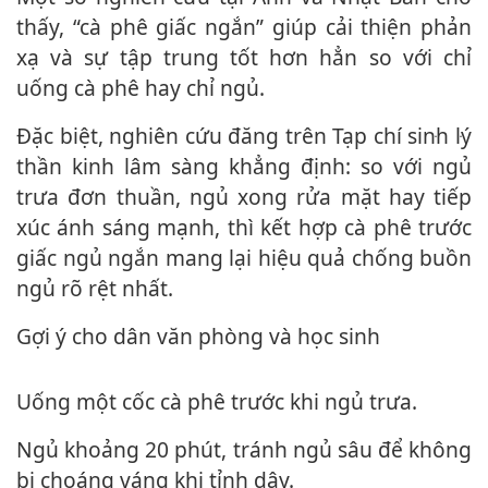
thấy, “cà phê giấc ngắn” giúp cải thiện phản
xạ và sự tập trung tốt hơn hẳn so với chỉ
uống cà phê hay chỉ ngủ.
Đặc biệt, nghiên cứu đăng trên Tạp chí sin‌ּh l‌ּý
thần kinh lâm sàng khẳng định: so với ngủ
trưa đơn thuần, ngủ xong rửa mặt hay tiếp
xúc ánh sáng mạnh, thì kết hợp cà phê trước
giấc ngủ ngắn mang lại hiệu quả chống buồn
ngủ rõ rệt nhất.
Gợi ý cho dân văn phòng và học sinh
Uống một cốc cà phê trước khi ngủ trưa.
Ngủ khoảng 20 phút, tránh ngủ sâu để không
bị choáng váng khi tỉnh dậy.