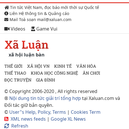
Tin tức Việt Nam, đọc báo mới thời sự Quốc tế
Liên Hệ thông tin & Quảng cáo
Mail Toà soạn mail@xaluan.com
Videos
Game Vui
Xã Luận
xã hội luận bàn
THẾ GIỚI
XÃ HỘI VN
KINH TẾ
VĂN HÓA
THỂ THAO
KHOA HỌC CÔNG NGHỆ
ĂN CHƠI
ĐỌC TRUYỆN
GIA ĐÌNH
© Copyright 2006-2020 , All rights reserved
®
Nội dung tin tức giải trí tổng hợp
tại Xaluan.com và
Đối tác giữ bản quyền.
©
User"s Help, Policy, Terms
|
Cookies Term
XML news feeds
|
Google XL News
Refresh