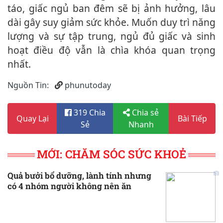
táo, giấc ngủ ban đêm sẽ bị ảnh hưởng, lâu
dài gây suy giảm sức khỏe. Muốn duy trì năng
lượng và sự tập trung, ngủ đủ giấc và sinh
hoạt điều độ vẫn là chìa khóa quan trọng
nhất.
Nguồn Tin:
phunutoday
319 Chia
Chia sẻ
Quay Lại
Bài Tiếp
Sẻ
Nhanh
MỚI: CHĂM SÓC SỨC KHOẺ
Quả bưởi bổ dưỡng, lành tính nhưng
có 4 nhóm người không nên ăn