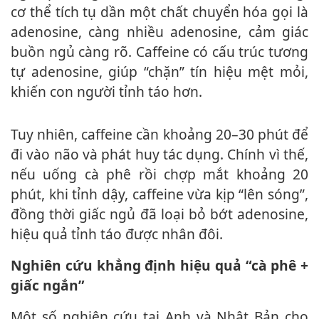
c‌ơ th‌ể tích tụ dần một chất chuyển hóa gọi là
adenosine, càng nhiều adenosine, cảm giác
buồn ngủ càng rõ. Caffeine có cấu trúc tương
tự adenosine, giúp “chặn” tín hiệu mệt mỏi,
khiến con người tỉnh táo hơn.
Tuy nhiên, caffeine cần khoảng 20–30 phút để
đi vào não và phát huy tác dụng. Chính vì thế,
nếu uống cà phê rồi chợp mắt khoảng 20
phút, khi tỉnh dậy, caffeine vừa kịp “lên sóng”,
đồng thời giấc ngủ đã loại bỏ bớt adenosine,
hiệu quả tỉnh táo được nhân đôi.
Nghiên cứu khẳng định hiệu quả “cà phê +
giấc ngắn”
Một số nghiên cứu tại Anh và Nhật Bản cho