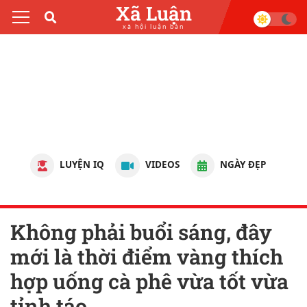
Xã Luận
xã hội luận bàn
LUYỆN IQ
VIDEOS
NGÀY ĐẸP
Không phải buổi sáng, đây
mới là thời điểm vàng thích
hợp uống cà phê vừa tốt vừa
tỉnh táo