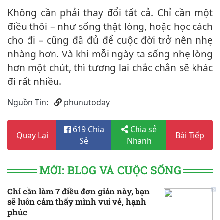
Không cần phải thay đổi tất cả. Chỉ cần một
điều thôi – như sống thật lòng, hoặc học cách
cho đi – cũng đã đủ để cuộc đời trở nên nhẹ
nhàng hơn. Và khi mỗi ngày ta sống nhẹ lòng
hơn một chút, thì tương lai chắc chắn sẽ khác
đi rất nhiều.
Nguồn Tin:
phunutoday
619 Chia
Chia sẻ
Quay Lại
Bài Tiếp
Sẻ
Nhanh
MỚI: BLOG VÀ CUỘC SỐNG
Chỉ cần làm 7 điều đơn giản này, bạn
sẽ luôn cảm thấy mình vui vẻ, hạnh
phúc