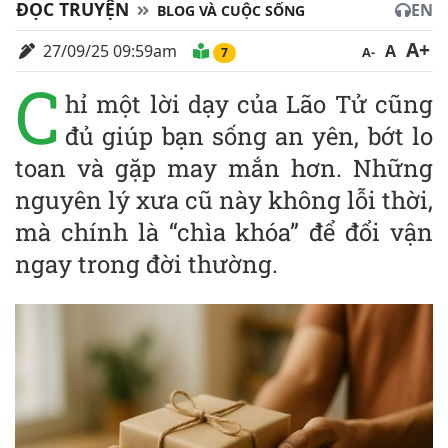
ĐỌC TRUYỆN
EN
BLOG VÀ CUỘC SỐNG
A+
27/09/25 09:59am
A
A-
7
C
hỉ một lời dạy của Lão Tử cũng
đủ giúp bạn sống an yên, bớt lo
toan và gặp may mắn hơn. Những
nguyên lý xưa cũ này không lỗi thời,
mà chính là “chìa khóa” để đổi vận
ngay trong đời thường.