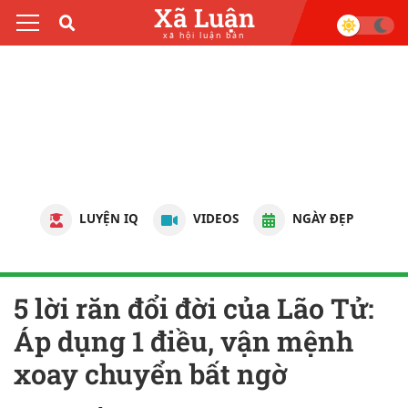
Xã Luận
xã hội luận bàn
LUYỆN IQ
VIDEOS
NGÀY ĐẸP
5 lời răn đổi đời của Lão Tử:
Áp dụng 1 điều, vận mệnh
xoay chuyển bất ngờ