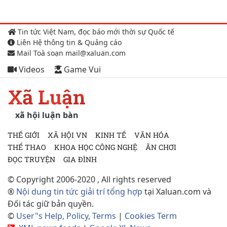
Tin tức Việt Nam, đọc báo mới thời sự Quốc tế
Liên Hệ thông tin & Quảng cáo
Mail Toà soạn mail@xaluan.com
Videos
Game Vui
Xã Luận
xã hội luận bàn
THẾ GIỚI
XÃ HỘI VN
KINH TẾ
VĂN HÓA
THỂ THAO
KHOA HỌC CÔNG NGHỆ
ĂN CHƠI
ĐỌC TRUYỆN
GIA ĐÌNH
© Copyright 2006-2020 , All rights reserved
®
Nội dung tin tức giải trí tổng hợp
tại Xaluan.com và
Đối tác giữ bản quyền.
©
User"s Help, Policy, Terms
|
Cookies Term