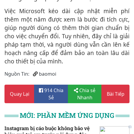
Việc Microsoft kéo dài cập nhật miễn phí
thêm một năm được xem là bước đi tích cực,
giúp người dùng có thêm thời gian chuẩn bị
cho việc chuyển đổi. Tuy nhiên, đây chỉ là giải
pháp tạm thời, và người dùng vẫn cần lên kế
hoạch nâng cấp để đảm bảo an toàn lâu dài
cho thiết bị của mình.
Nguồn Tin:
baomoi
914 Chia
Chia sẻ
Quay Lại
Bài Tiếp
Sẻ
Nhanh
MỚI: PHẦN MỀM ỨNG DỤNG
Instagram bị cáo buộc không bảo vệ