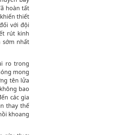
đã hoàn tất
khiến thiết
đối với đội
ết rút kinh
an sớm nhất
phóng mong
ưng tên lửa
 không bao
đến các gia
n thay thế
 hồi khoang