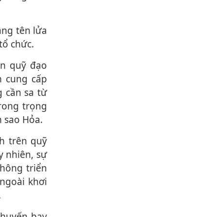
tổ chức.
n cung cấp
cầ‌n s‌a từ
rong trọng
n sao Hỏa.
uy nhiên, sự
hông triển
 ngoài khơi
.