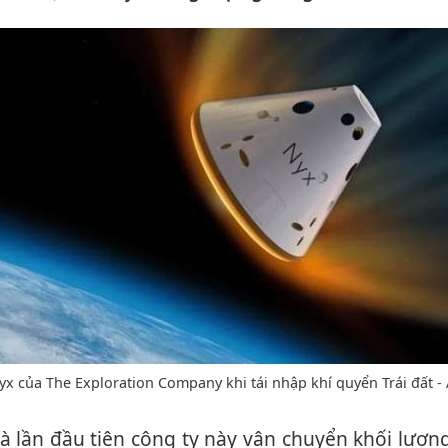
x của The Exploration Company khi tái nhập khí quyển Trái đất -
 là lần đầu tiên công ty này vận chuyển khối lượ