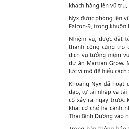
khách hàng lên vũ trụ,
Nyx được phóng lên vũ trụ vào ngày 23.6 từ căn cứ Vandenberg (Mỹ) bằng tên lửa
Falcon-9, trong khuôn
Nhiệm vụ, được đặt tên là “Nhiệm vụ khả thi”, đã đưa khoang Nyx lên quỹ đạo
thành công cùng tro c
dịch vụ tưởng niệm vũ 
dự án Martian Grow. 
lực vi mô để hiểu cách
Khoang Nyx đã hoạt động đúng kế hoạch, phóng thành công, ổn định trên quỹ
đạo, tự tái nhập và tái
cố xảy ra ngay trước 
khai cơ chế hạ cánh n
Thái Bình Dương vào n
Trong bản thông báo trên LinkedIn, The Exploration Company mô tả chuyến bay