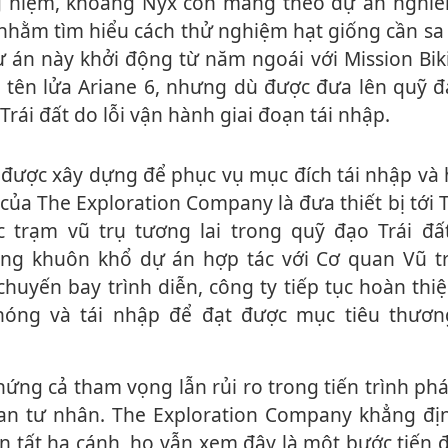
nhằm tìm hiểu cách thử nghiệm hạt giống cầ‌n s‌a
ự án này khởi động từ năm ngoái với Mission Bik
tên lửa Ariane 6, nhưng dù được đưa lên quỹ đạ
Trái đất do lỗi vận hành giai đoạn tái nhập.
 của The Exploration Company là đưa thiết bị tới 
c trạm vũ trụ tương lai trong quỹ đạo Trái đấ
ng khuôn khổ dự án hợp tác với Cơ quan Vũ t
huyến bay trình diễn, công ty tiếp tục hoàn thi
phóng và tái nhập để đạt được mục tiêu thươ
an tư nhân. The Exploration Company khẳng đị
àn tất hạ cánh, họ vẫn xem đây là một bước tiến 