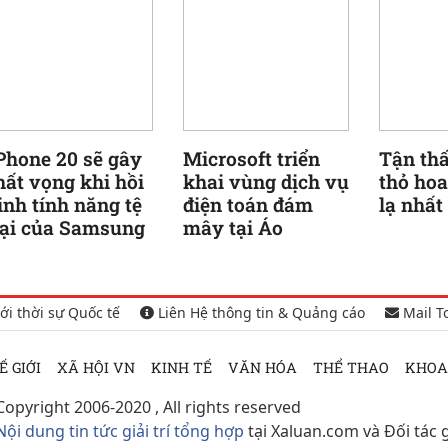
Phone 20 sẽ gây
Microsoft triển
Tận thấ
hất vọng khi hồi
khai vùng dịch vụ
thỏ ho
inh tính năng tệ
điện toán đám
lạ nhất
ại của Samsung
mây tại Áo
ới thời sự Quốc tế
Liên Hệ thông tin & Quảng cáo
Mail T
Ế GIỚI
XÃ HỘI VN
KINH TẾ
VĂN HÓA
THỂ THAO
KHOA
Copyright 2006-2020 , All rights reserved
Nội dung tin tức giải trí tổng hợp
tại Xaluan.com và Đối tác 