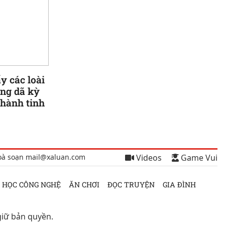
y các loài
ang dã kỳ
 hành tinh
oà soạn mail@xaluan.com
Videos
Game Vui
 HỌC CÔNG NGHỆ
ĂN CHƠI
ĐỌC TRUYỆN
GIA ĐÌNH
giữ bản quyền.