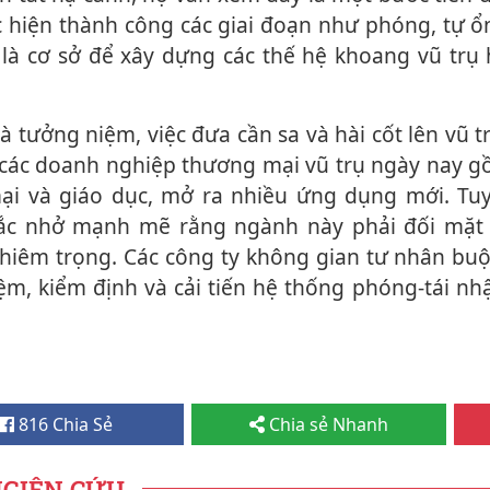
c hiện thành công các giai đoạn như phóng, tự ổ
c là cơ sở để xây dựng các thế hệ khoang vũ trụ
các doanh nghiệp thương mại vũ trụ ngày nay g
i và giáo dục, mở ra nhiều ứng dụng mới. Tuy 
hắc nhở mạnh mẽ rằng ngành này phải đối mặt
ghiêm trọng. Các công ty không gian tư nhân bu
m, kiểm định và cải tiến hệ thống phóng-tái nh
816 Chia Sẻ
Chia sẻ Nhanh
NGIÊN CỨU