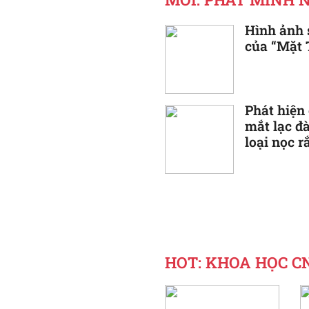
Hình ảnh 
của “Mặt 
Phát hiện
mắt lạc đ
loại nọc r
HOT: KHOA HỌC CNT