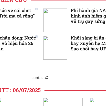
sốc về cái chết
Phi hành gia N
Trời ma cà rồng”
hình ảnh hiếm g
vũ trụ gây sửng
 chấn động: Nước
Khối sáng bí ẩn
à vô hiệu hóa 26
bay xuyên hệ Mặ
ắn
Sao chổi hay U
contact@
T : 06/07/2025