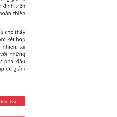
n định trên
 hoàn thiện
ồm kết hợp
nhiên, tai
 với những
ộc phải đầu
ập để giảm
Bài Tiếp