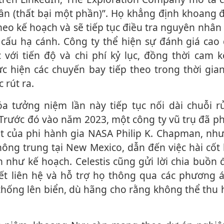
ần (thất bại một phần)”. Họ khẳng định khoang 
eo kế hoạch và sẽ tiếp tục điều tra nguyên nhân 
 cấu hạ cánh. Công ty thể hiện sự đánh giá cao 
 với tiến độ và chi phí kỷ lục, đồng thời cam k
ực hiện các chuyến bay tiếp theo trong thời gi
 rút ra.
 Trước đó vào năm 2023, một công ty vũ trụ đã 
ốt của phi hành gia NASA Philip K. Chapman, nh
ông trung tại New Mexico, dẫn đến việc hài cốt
 như kế hoạch. Celestis cũng gửi lời chia buồn 
ết liên hệ và hỗ trợ họ thông qua các phương á
 thống lên biển, dù hãng cho rằng không thể thu