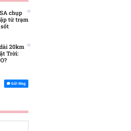
ASA chụp
ặp từ trạm
 sốt
 dài 20km
t Trời:
FO?
Gửi Msg