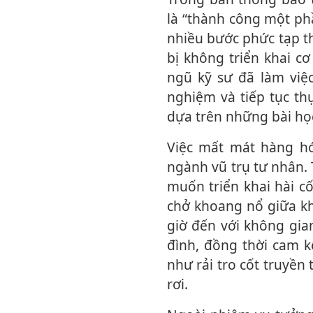
là “thành công một ph
nhiều bước phức tạp th
bị không triển khai cơ
ngũ kỹ sư đã làm việc
nghiệm và tiếp tục th
dựa trên những bài học
Việc mất mát hàng hóa tưởng niệm lần này tiếp tục nối dài chuỗi rủi ro trong
ngành vũ trụ tư nhân.
muốn triển khai hài c
chở khoang nổ giữa kh
giờ đến với không gian
đình, đồng thời cam k
như rải tro cốt truyền
rơi.