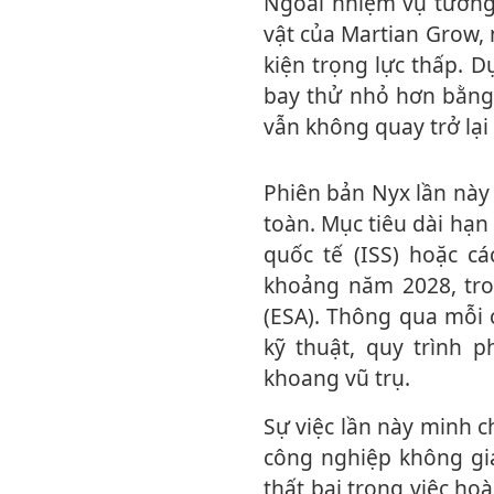
Ngoài nhiệm vụ tưởng niệm, khoang Nyx còn mang theo dự án nghiên cứu thực
vật của Martian Grow, 
kiện trọng lực thấp. D
bay thử nhỏ hơn bằng 
vẫn không quay trở lại 
Phiên bản Nyx lần này được xây dựng để phục vụ mục đích tái nhập và hạ cánh an
toàn. Mục tiêu dài hạn
quốc tế (ISS) hoặc cá
khoảng năm 2028, tro
(ESA). Thông qua mỗi c
kỹ thuật, quy trình 
khoang vũ trụ.
Sự việc lần này minh chứng cả tham vọng lẫn rủi ro trong tiến trình phát triển nền
công nghiệp không gi
thất bại trong việc ho