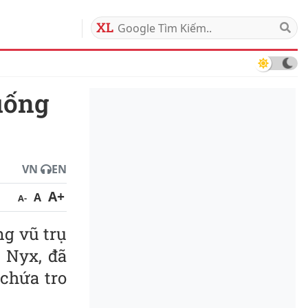
06/08/2026
VN
EN
A+
A
A-
ng vũ trụ
 Nyx, đã
chứa tro