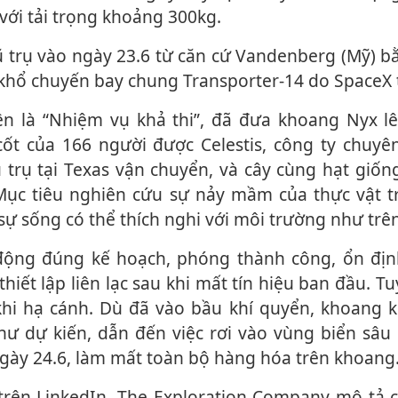
 với tải trọng khoảng 300kg.
 khổ chuyến bay chung Transporter‑14 do SpaceX 
ốt của 166 người được Celestis, công ty chuyê
trụ tại Texas vận chuyển, và cây cùng hạt giống 
Mục tiêu nghiên cứu sự nảy mầm của thực vật t
 sự sống có thể thích nghi với môi trường như trê
 thiết lập liên lạc sau khi mất tín hiệu ban đầu. T
khi hạ cánh. Dù đã vào bầu khí quyển, khoang k
hư dự kiến, dẫn đến việc rơi vào vùng biển sâu
gày 24.6, làm mất toàn bộ hàng hóa trên khoang