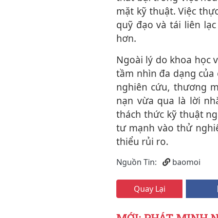
mặt kỹ thuật. Việc thự
quỹ đạo và tái liên lạ
hơn.
Ngoài lý do khoa học và tưởng niệm, việc đưa cầ‌n s‌a và hài cốt lên vũ trụ cho thấy
tầm nhìn đa dạng của 
nghiên cứu, thương mạ
nạn vừa qua là lời n
thách thức kỹ thuật n
tư mạnh vào thử nghiệ
thiểu rủi ro.
Nguồn Tin:
baomoi
Quay Lại
MỚI: PHÁT MINH 