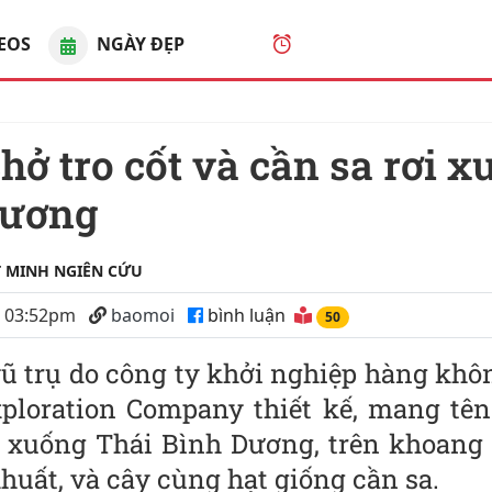
EOS
NGÀY ĐẸP
05
:
17
:
40
PM
, Thứ năm 
Dương
 MINH NGIÊN CỨU
5 03:52pm
baomoi
bình luận
46
ũ trụ do công ty khởi nghiệp hàng khô
ploration Company thiết kế, mang tên
 xuống Thái Bình Dương, trên khoang 
huất, và cây cùng hạt giống cầ‌n s‌a.