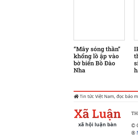
“Mây sóng thần”
I
khổng lồ ập vào
t
bờ biển Bồ Đào
s
Nha
h
Tin tức Việt Nam, đọc báo m
Xã Luận
TH
xã hội luận bàn
© 
®