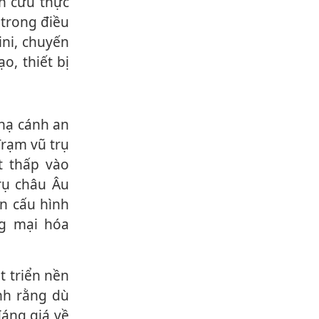
 trong điều
ini, chuyến
o, thiết bị
Trạm vũ trụ
t thấp vào
rụ châu Âu
ện cấu hình
ng mại hóa
nh rằng dù
đáng giá về