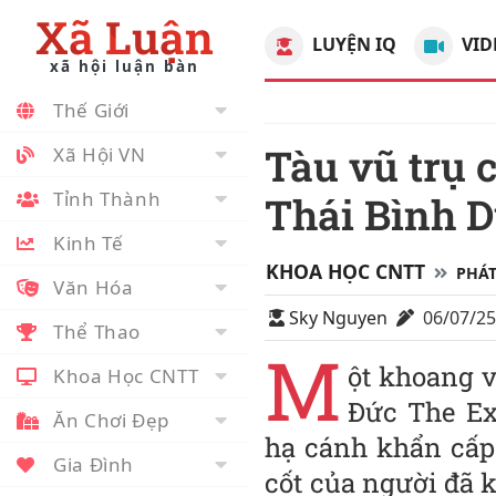
Xã Luận
LUYỆN IQ
VID
xã hội luận bàn
Thế Giới
Tàu vũ trụ chở tro cốt và cầ‌n s‌a rơi xuống
Xã Hội VN
Tỉnh Thành
Thái Bình 
Kinh Tế
KHOA HỌC CNTT
PHÁT
Văn Hóa
Sky Nguyen
06/07/2
Thể Thao
M
ột khoang v
Khoa Học CNTT
Đức The Ex
Ăn Chơi Đẹp
hạ cánh khẩn cấp
Gia Đình
cốt của người đã k