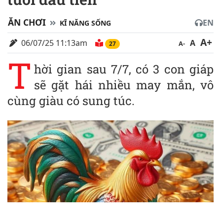
ĂN CHƠI
EN
KĨ NĂNG SỐNG
A+
06/07/25 11:13am
A
A-
27
T
hời gian sau 7/7, có 3 con giáp
sẽ gặt hái nhiều may mắn, vô
cùng giàu có sung túc.