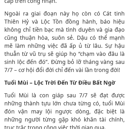
cấp trên công nhận.
Ngoài ra giai đoạn này họ còn có Cát tinh
Thiên Hỷ và Lộc Tồn đồng hành, báo hiệu
không chỉ tiền bạc mà tình duyên và gia đạo
cũng thuận hòa, suôn sẻ. Dậu có thể mạnh
mẽ làm những việc đã ấp ủ từ lâu. Sự hậu
thuẫn từ vũ trụ sẽ giúp họ “chạm vào đâu là
sinh lộc đến đó”. Đừng bỏ lỡ tháng vàng sau
7/7 – cơ hội đổi đời chỉ đến vài lần trong đời!
Tuổi Mùi – Lộc Trời Đến Từ Điều Bất Ngờ
Tuổi Mùi là con giáp sau 7/7 sẽ đạt được
những thành tựu lớn chưa từng có, tuổi Mùi
đón vận may lội ngược dòng, đặc biệt là
những người từng gặp khó khăn tài chính,
trục trặc trong công việc thời gian qua.