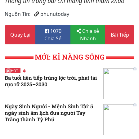
Thông tin trong bài chỉ mang tính tham khảo
Nguồn Tin:
phunutoday
1070
Chia sẻ
Quay Lại
Bài Tiếp
Chia Sẻ
Nhanh
MỚI: KĨ NĂNG SỐNG
HOT
Ba tuổi liên tiếp trúng lộc trời, phát tài
rực rỡ 2025–2030
Ngày Sinh Người - Mệnh Sinh Tài: 5
ngày sinh âm lịch đưa người Tay
Trắng thành Tỷ Phú