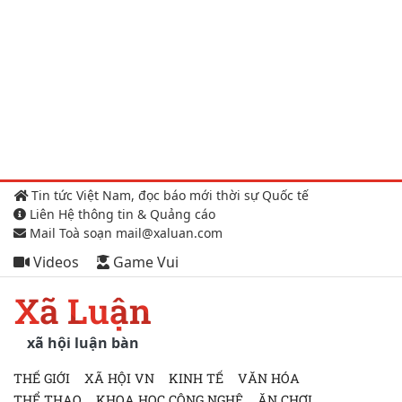
Tin tức Việt Nam, đọc báo mới thời sự Quốc tế
Liên Hệ thông tin & Quảng cáo
Mail Toà soạn mail@xaluan.com
Videos
Game Vui
Xã Luận
xã hội luận bàn
THẾ GIỚI
XÃ HỘI VN
KINH TẾ
VĂN HÓA
THỂ THAO
KHOA HỌC CÔNG NGHỆ
ĂN CHƠI