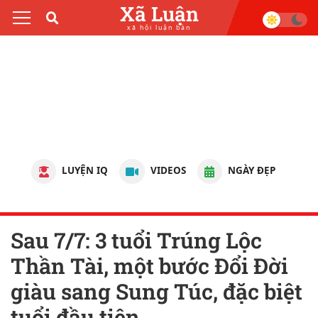
Xã Luận
xã hội luận bàn
LUYỆN IQ
VIDEOS
NGÀY ĐẸP
Sau 7/7: 3 tuổi Trúng Lộc
Thần Tài, một bước Đổi Đời
giàu sang Sung Túc, đặc biệt
tuổi đầu tiên