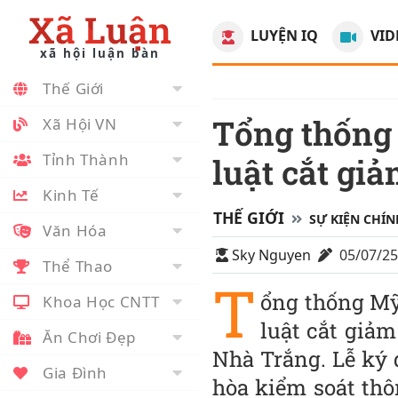
Xã Luận
LUYỆN IQ
VID
xã hội luận bàn
Thế Giới
Tổng thống Mỹ Trump ký ban hành dự
Xã Hội VN
Tỉnh Thành
luật cắt giả
Kinh Tế
THẾ GIỚI
SỰ KIỆN CHÍN
Văn Hóa
Sky Nguyen
05/07/2
Thể Thao
T
ổng thống Mỹ
Khoa Học CNTT
luật cắt giảm
Ăn Chơi Đẹp
Nhà Trắng. Lễ ký 
Gia Đình
hòa kiểm soát thô