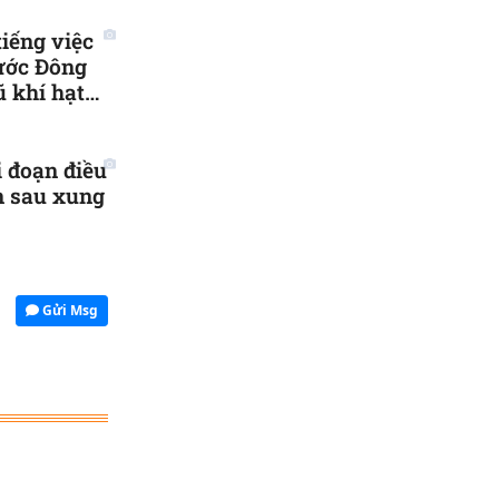
tiếng việc
ước Đông
 khí hạt
i đoạn điều
n sau xung
Gửi Msg