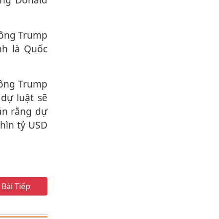
nh là Quốc
dự luật sẽ
án rằng dự
ghìn tỷ USD
Bài Tiếp