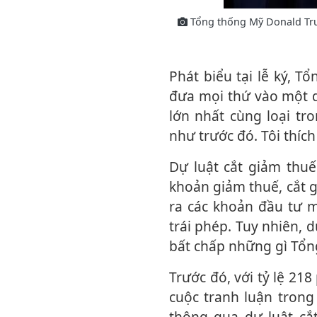
Tổng thống Mỹ Donald Trum
Phát biểu tại lễ ký, Tổng thống Trump nhấn mạnh: “Những gì chúng ta đã làm là
đưa mọi thứ vào một dự
lớn nhất cùng loại tr
như trước đó. Tôi thích
Dự luật cắt giảm thuế và chi tiêu toàn diện dài khoảng 887 trang, bao gồm các
khoản giảm thuế, cắt g
ra các khoản đầu tư 
trái phép. Tuy nhiên, d
bất chấp những gì Tổn
Trước đó, với tỷ lệ 218 phiếu thuận và 214 phiếu chống sau nhiều ngày diễn ra các
cuộc tranh luận trong
thông qua dự luật cắ