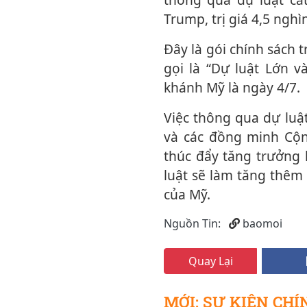
Trump, trị giá 4,5 nghì
Đây là gói chính sách trong nhiệm kỳ thứ hai mang tính biểu tượng mà ông Trump
gọi là “Dự luật Lớn v
khánh Mỹ là ngày 4/7.
Việc thông qua dự luật này tương đương với một chiến thắng lớn cho ông Trump
và các đồng minh Cộn
thúc đẩy tăng trưởng 
luật sẽ làm tăng thêm
của Mỹ.
Nguồn Tin:
baomoi
Quay Lại
MỚI: SỰ KIỆN CHÍ