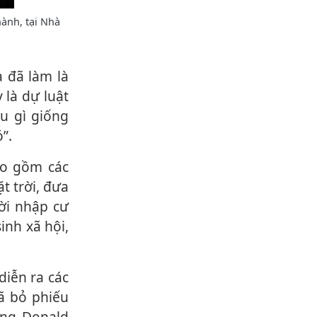
ành, tại Nhà
 là dự luật
ều gì giống
”.
t trời, đưa
ời nhập cư
inh xã hội,
ã bỏ phiếu
ống Donald