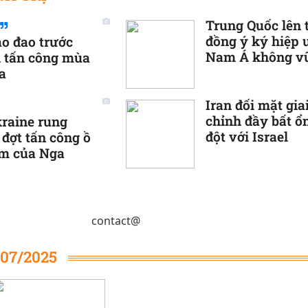
Trung Quốc lên 
đồng ý ký hiệp 
ao đao trước
Nam Á không vũ
h tấn công mùa
nhân
a
Iran đối mặt gia
chỉnh đầy bất ổ
raine rung
đột với Israel
 đợt tấn công ồ
êm của Nga
contact@
/07/2025