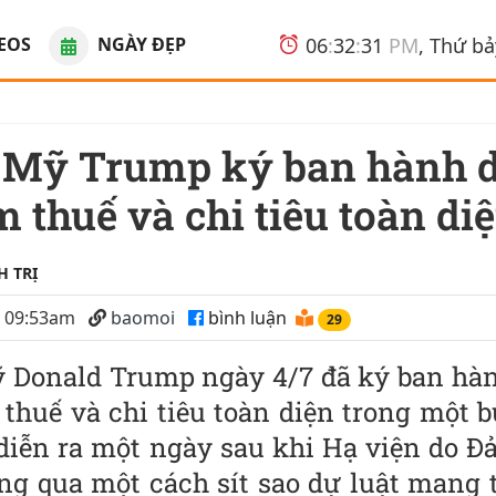
EOS
NGÀY ĐẸP
06
:
32
:
31
PM
, Thứ b
m thuế và chi tiêu toàn di
H TRỊ
5 09:53am
baomoi
bình luận
28
 Donald Trump ngày 4/7 đã ký ban hàn
 thuế và chi tiêu toàn diện trong một bu
diễn ra một ngày sau khi Hạ viện do Đ
ng qua một cách sít sao dự luật mang 