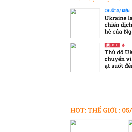
CHUỖI SỰ KIỆN
Ukraine l
chiến dịc
hè của Ng
HOT
Thủ đô Uk
chuyển vì
ạt suốt đ
HOT: THẾ GIỚI : 05