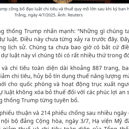
p công bố đạo luật chi tiêu và thuế quy mô lớn sau khi ký ban h
Trắng, ngày 4/7/2025. Ảnh: Reuters
 luật. Điều này chưa từng xảy ra trước đây. Đây
ong lịch sử. Chúng ta chưa bao giờ có bất cứ đi
 dự luật này vì chúng tôi có rất nhiều thứ trong đó
iảm chi tiêu, hủy bỏ tín dụng thuế năng lượng mặ
mới cho quốc phòng và hoạt động trục xuất ngư
ự luật không xóa bỏ thuế đối với các phúc lợi an s
g thống Trump từng tuyên bố.
 nội bộ đảng Cộng hòa, ngày 3/7, Hạ viện Mỹ đ
t giảm thuế và chi tiêu toàn diện của Tổng th