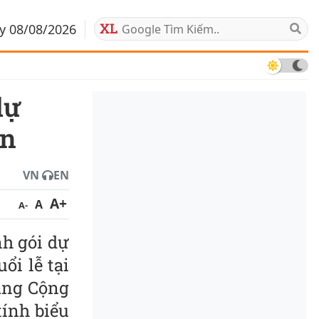
ảy 08/08/2026
ện
VN
EN
A+
A
A-
h gói dự
ổi lễ tại
ảng Cộng
tính biểu