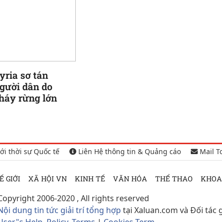
yria sơ tán
gười dân do
háy rừng lớn
ới thời sự Quốc tế
Liên Hệ thông tin & Quảng cáo
Mail T
Ế GIỚI
XÃ HỘI VN
KINH TẾ
VĂN HÓA
THỂ THAO
KHOA
Copyright 2006-2020 , All rights reserved
Nội dung tin tức giải trí tổng hợp
tại Xaluan.com và Đối tác 